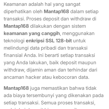
Keamanan adalah hal yang sangat
diperhatikan oleh
Mantap168
dalam setiap
transaksi. Proses deposit dan withdraw di
Mantap168
dilakukan dengan sistem
keamanan yang canggih
, menggunakan
teknologi
enkripsi SSL 128-bit
untuk
melindungi data pribadi dan transaksi
finansial Anda. Ini berarti setiap transaksi
yang Anda lakukan, baik deposit maupun
withdraw, dijamin aman dan terhindar dari
ancaman hacker atau kebocoran data.
Mantap168
juga memastikan bahwa tidak
ada biaya tersembunyi yang dikenakan pada
setiap transaksi. Semua proses transaksi,