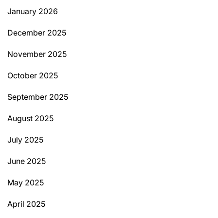
January 2026
December 2025
November 2025
October 2025
September 2025
August 2025
July 2025
June 2025
May 2025
April 2025