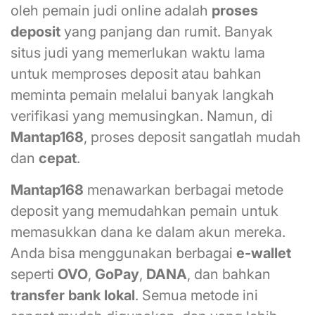
oleh pemain judi online adalah
proses
deposit
yang panjang dan rumit. Banyak
situs judi yang memerlukan waktu lama
untuk memproses deposit atau bahkan
meminta pemain melalui banyak langkah
verifikasi yang memusingkan. Namun, di
Mantap168
, proses deposit sangatlah mudah
dan
cepat
.
Mantap168
menawarkan berbagai metode
deposit yang memudahkan pemain untuk
memasukkan dana ke dalam akun mereka.
Anda bisa menggunakan berbagai
e-wallet
seperti
OVO
,
GoPay
,
DANA
, dan bahkan
transfer bank lokal
. Semua metode ini