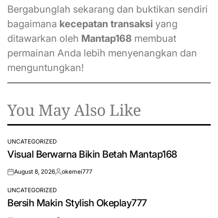
Bergabunglah sekarang dan buktikan sendiri
bagaimana
kecepatan transaksi
yang
ditawarkan oleh
Mantap168
membuat
permainan Anda lebih menyenangkan dan
menguntungkan!
You May Also Like
UNCATEGORIZED
POSTED
Visual Berwarna Bikin Betah Mantap168
IN
August 8, 2026
okemei777
on
Posted
by
UNCATEGORIZED
POSTED
Bersih Makin Stylish Okeplay777
IN