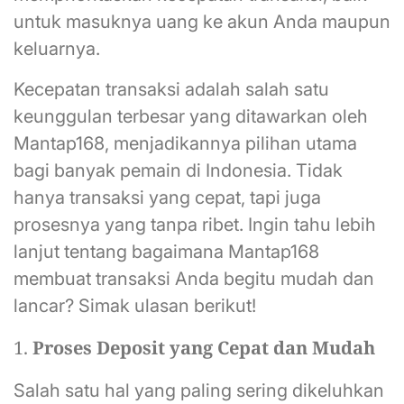
untuk masuknya uang ke akun Anda maupun
keluarnya.
Kecepatan transaksi adalah salah satu
keunggulan terbesar yang ditawarkan oleh
Mantap168, menjadikannya pilihan utama
bagi banyak pemain di Indonesia. Tidak
hanya transaksi yang cepat, tapi juga
prosesnya yang tanpa ribet. Ingin tahu lebih
lanjut tentang bagaimana Mantap168
membuat transaksi Anda begitu mudah dan
lancar? Simak ulasan berikut!
1.
Proses Deposit yang Cepat dan Mudah
Salah satu hal yang paling sering dikeluhkan