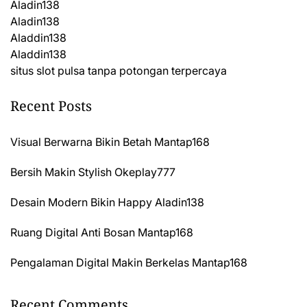
Aladin138
Aladin138
Aladdin138
Aladdin138
situs slot pulsa tanpa potongan terpercaya
Recent Posts
Visual Berwarna Bikin Betah Mantap168
Bersih Makin Stylish Okeplay777
Desain Modern Bikin Happy Aladin138
Ruang Digital Anti Bosan Mantap168
Pengalaman Digital Makin Berkelas Mantap168
Recent Comments