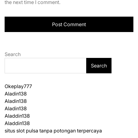
the next time I comment.
Search
Search
Okeplay777
Aladin138
Aladin138
Aladin138
Aladdin138
Aladdin138
situs slot pulsa tanpa potongan terpercaya