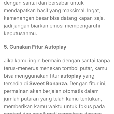
dengan santai dan bersabar untuk
mendapatkan hasil yang maksimal. Ingat,
kemenangan besar bisa datang kapan saja,
jadi jangan biarkan emosi mempengaruhi
keputusanmu.
5. Gunakan Fitur Autoplay
Jika kamu ingin bermain dengan santai tanpa
terus-menerus menekan tombol putar, kamu
bisa menggunakan fitur
autoplay
yang
tersedia di
Sweet Bonanza
. Dengan fitur ini,
permainan akan berjalan otomatis dalam
jumlah putaran yang telah kamu tentukan,
memberikan kamu waktu untuk fokus pada
strategi dan menikmati permainan dengan