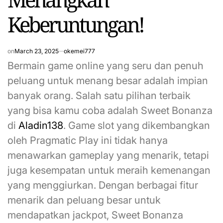
Keberuntungan!
on
March 23, 2025
okemei777
Bermain game online yang seru dan penuh
peluang untuk menang besar adalah impian
banyak orang. Salah satu pilihan terbaik
yang bisa kamu coba adalah Sweet Bonanza
di
Aladin138
. Game slot yang dikembangkan
oleh Pragmatic Play ini tidak hanya
menawarkan gameplay yang menarik, tetapi
juga kesempatan untuk meraih kemenangan
yang menggiurkan. Dengan berbagai fitur
menarik dan peluang besar untuk
mendapatkan jackpot, Sweet Bonanza