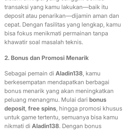
transaksi yang kamu lakukan—baik itu
deposit atau penarikan—dijamin aman dan
cepat. Dengan fasilitas yang lengkap, kamu
bisa fokus menikmati permainan tanpa
khawatir soal masalah teknis.
2. Bonus dan Promosi Menarik
Sebagai pemain di
Aladin138
, kamu
berkesempatan mendapatkan berbagai
bonus menarik yang akan meningkatkan
peluang menangmu. Mulai dari
bonus
deposit
,
free spins
, hingga promosi khusus
untuk game tertentu, semuanya bisa kamu
nikmati di
Aladin138
. Dengan bonus