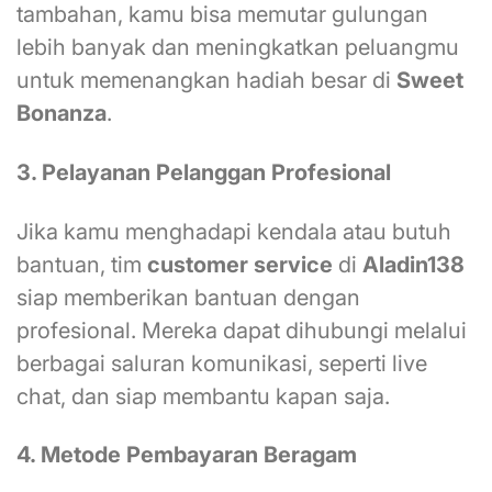
tambahan, kamu bisa memutar gulungan
lebih banyak dan meningkatkan peluangmu
untuk memenangkan hadiah besar di
Sweet
Bonanza
.
3. Pelayanan Pelanggan Profesional
Jika kamu menghadapi kendala atau butuh
bantuan, tim
customer service
di
Aladin138
siap memberikan bantuan dengan
profesional. Mereka dapat dihubungi melalui
berbagai saluran komunikasi, seperti live
chat, dan siap membantu kapan saja.
4. Metode Pembayaran Beragam