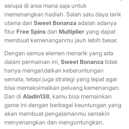
serupa di area mana saja untuk
memenangkan hadiah. Salah satu daya tarik
utama dari
Sweet Bonanza
adalah adanya
fitur
Free Spins
dan
Multiplier
yang dapat
membuat kemenanganmu jauh lebih besar.
Dengan semua elemen menarik yang ada
dalam permainan ini,
Sweet Bonanza
tidak
hanya mengandalkan keberuntungan
semata, tetapi juga strategi yang tepat agar
bisa memaksimalkan peluang kemenangan.
Dan di
Aladin138
, kamu bisa memainkan
game ini dengan berbagai keuntungan yang
akan membuat pengalamanmu semakin
menyenangkan dan menguntungkan.