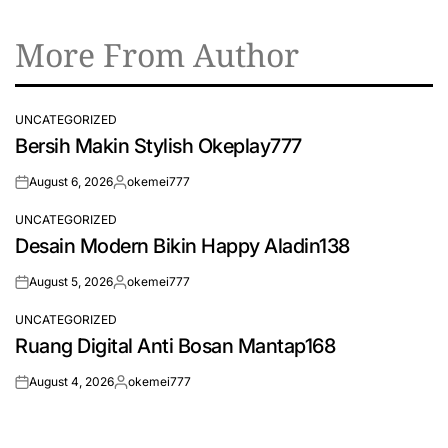
More From Author
UNCATEGORIZED
POSTED
Bersih Makin Stylish Okeplay777
IN
August 6, 2026
okemei777
on
Posted
by
UNCATEGORIZED
POSTED
Desain Modern Bikin Happy Aladin138
IN
August 5, 2026
okemei777
on
Posted
by
UNCATEGORIZED
POSTED
Ruang Digital Anti Bosan Mantap168
IN
August 4, 2026
okemei777
on
Posted
by