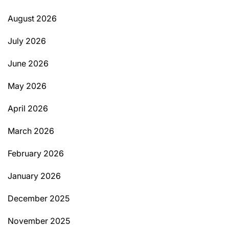
August 2026
July 2026
June 2026
May 2026
April 2026
March 2026
February 2026
January 2026
December 2025
November 2025