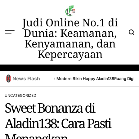
Skip
to
content
Judi Online No.1 di
Dunia: Keamanan,
Kenyamanan, dan
Kepercayaan
News Flash
n Stylish Okeplay777
Desain Modern Bikin Happy Aladin138
Ruang Digital 
UNCATEGORIZED
POSTED
Sweet Bonanza di
IN
Aladin138: Cara Pasti
Menangkan