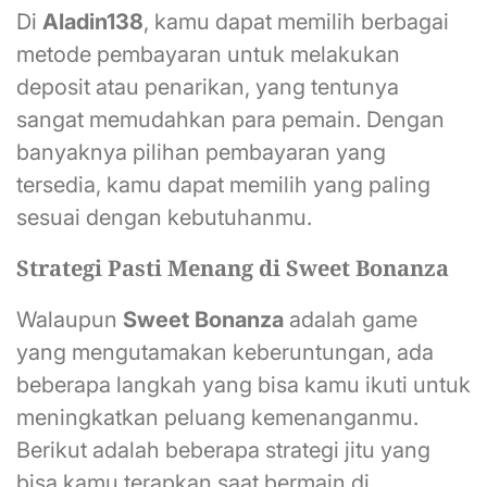
Di
Aladin138
, kamu dapat memilih berbagai
metode pembayaran untuk melakukan
deposit atau penarikan, yang tentunya
sangat memudahkan para pemain. Dengan
banyaknya pilihan pembayaran yang
tersedia, kamu dapat memilih yang paling
sesuai dengan kebutuhanmu.
Strategi Pasti Menang di Sweet Bonanza
Walaupun
Sweet Bonanza
adalah game
yang mengutamakan keberuntungan, ada
beberapa langkah yang bisa kamu ikuti untuk
meningkatkan peluang kemenanganmu.
Berikut adalah beberapa strategi jitu yang
bisa kamu terapkan saat bermain di