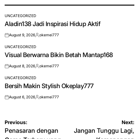
UNCATEGORIZED
POSTED
Aladin138 Jadi Inspirasi Hidup Aktif
IN
August 9, 2026
okemei777
on
Posted
by
UNCATEGORIZED
POSTED
Visual Berwarna Bikin Betah Mantap168
IN
August 8, 2026
okemei777
on
Posted
by
UNCATEGORIZED
POSTED
Bersih Makin Stylish Okeplay777
IN
August 6, 2026
okemei777
on
Posted
by
Post
Previous:
Next:
Penasaran dengan
Jangan Tunggu Lagi,
navigation