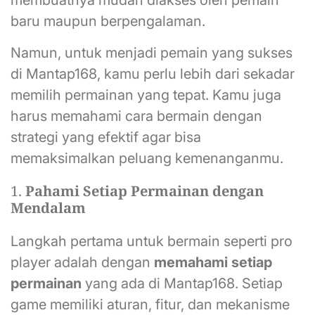
membuatnya mudah diakses oleh pemain
baru maupun berpengalaman.
Namun, untuk menjadi pemain yang sukses
di Mantap168, kamu perlu lebih dari sekadar
memilih permainan yang tepat. Kamu juga
harus memahami cara bermain dengan
strategi yang efektif agar bisa
memaksimalkan peluang kemenanganmu.
1.
Pahami Setiap Permainan dengan
Mendalam
Langkah pertama untuk bermain seperti pro
player adalah dengan
memahami setiap
permainan
yang ada di Mantap168. Setiap
game memiliki aturan, fitur, dan mekanisme