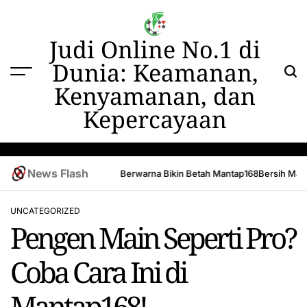
Skip
to
content
Judi Online No.1 di
Dunia: Keamanan,
Kenyamanan, dan
Kepercayaan
News Flash
Inspirasi Hidup Aktif
Visual Berwarna Bikin Betah Mantap168
Bersih Makin 
UNCATEGORIZED
POSTED
Pengen Main Seperti Pro?
IN
Coba Cara Ini di
Mantap168!