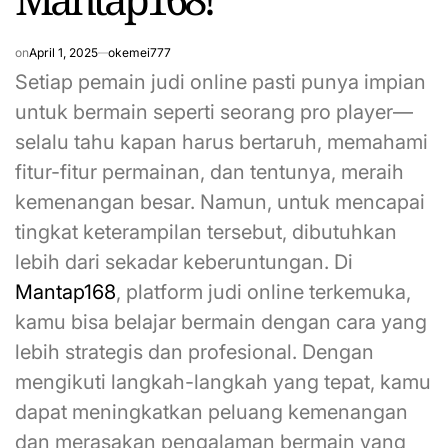
on
April 1, 2025
okemei777
Setiap pemain judi online pasti punya impian
untuk bermain seperti seorang pro player—
selalu tahu kapan harus bertaruh, memahami
fitur-fitur permainan, dan tentunya, meraih
kemenangan besar. Namun, untuk mencapai
tingkat keterampilan tersebut, dibutuhkan
lebih dari sekadar keberuntungan. Di
Mantap168
, platform judi online terkemuka,
kamu bisa belajar bermain dengan cara yang
lebih strategis dan profesional. Dengan
mengikuti langkah-langkah yang tepat, kamu
dapat meningkatkan peluang kemenangan
dan merasakan pengalaman bermain yang