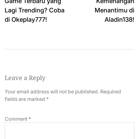
Game Terbaru yang
Kemenangan
Lagi Trending? Coba
Menantimu di
di Okeplay777!
Aladin138!
Leave a Reply
Your email address will not be published.
Required
fields are marked
*
Comment
*