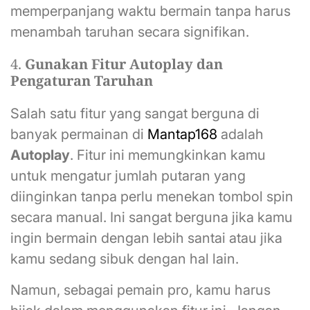
memperpanjang waktu bermain tanpa harus
menambah taruhan secara signifikan.
4.
Gunakan Fitur Autoplay dan
Pengaturan Taruhan
Salah satu fitur yang sangat berguna di
banyak permainan di
Mantap168
adalah
Autoplay
. Fitur ini memungkinkan kamu
untuk mengatur jumlah putaran yang
diinginkan tanpa perlu menekan tombol spin
secara manual. Ini sangat berguna jika kamu
ingin bermain dengan lebih santai atau jika
kamu sedang sibuk dengan hal lain.
Namun, sebagai pemain pro, kamu harus