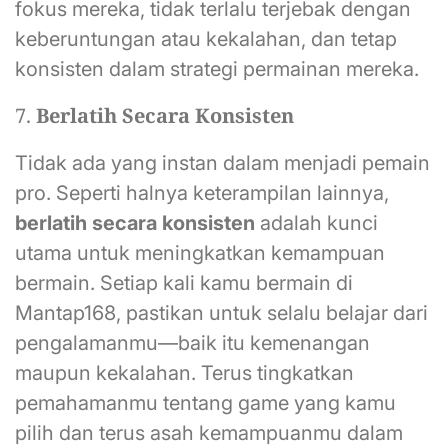
fokus mereka, tidak terlalu terjebak dengan
keberuntungan atau kekalahan, dan tetap
konsisten dalam strategi permainan mereka.
7.
Berlatih Secara Konsisten
Tidak ada yang instan dalam menjadi pemain
pro. Seperti halnya keterampilan lainnya,
berlatih secara konsisten
adalah kunci
utama untuk meningkatkan kemampuan
bermain. Setiap kali kamu bermain di
Mantap168, pastikan untuk selalu belajar dari
pengalamanmu—baik itu kemenangan
maupun kekalahan. Terus tingkatkan
pemahamanmu tentang game yang kamu
pilih dan terus asah kemampuanmu dalam