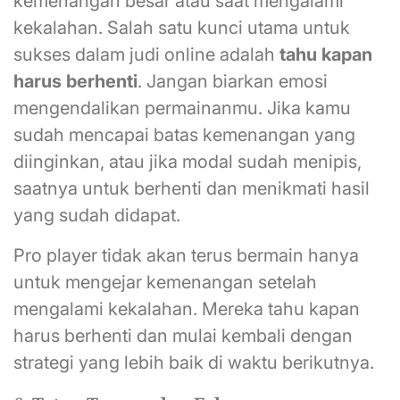
kemenangan besar atau saat mengalami
kekalahan. Salah satu kunci utama untuk
sukses dalam judi online adalah
tahu kapan
harus berhenti
. Jangan biarkan emosi
mengendalikan permainanmu. Jika kamu
sudah mencapai batas kemenangan yang
diinginkan, atau jika modal sudah menipis,
saatnya untuk berhenti dan menikmati hasil
yang sudah didapat.
Pro player tidak akan terus bermain hanya
untuk mengejar kemenangan setelah
mengalami kekalahan. Mereka tahu kapan
harus berhenti dan mulai kembali dengan
strategi yang lebih baik di waktu berikutnya.