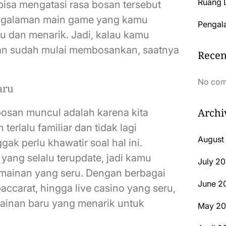
Ruang D
bisa mengatasi rasa bosan tersebut
engalaman main game yang kamu
Pengala
ru dan menarik. Jadi, kalau kamu
an sudah mulai membosankan, saatnya
Rece
No com
aru
Archi
bosan muncul adalah karena kita
erlalu familiar dan tidak lagi
August
ak perlu khawatir soal hal ini.
 yang selalu terupdate, jadi kamu
July 2
rmainan yang seru. Dengan berbagai
June 2
baccarat, hingga live casino yang seru,
ainan baru yang menarik untuk
May 2