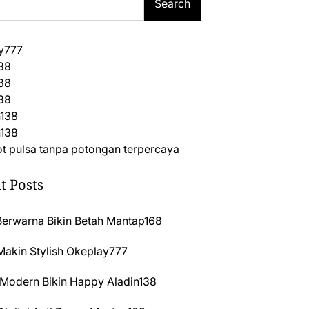
Search
y777
38
38
38
n138
n138
lot pulsa tanpa potongan terpercaya
t Posts
Berwarna Bikin Betah Mantap168
Makin Stylish Okeplay777
 Modern Bikin Happy Aladin138