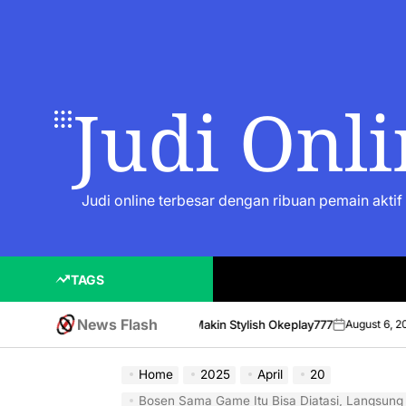
Skip
to
content
Judi Onl
Judi online terbesar dengan ribuan pemain aktif
TAGS
News Flash
Bersih Makin Stylish Okeplay777
st 8, 2026
okemei777
August 6, 2026
Posted
on
by
Home
2025
April
20
Bosen Sama Game Itu Bisa Diatasi, Langsung