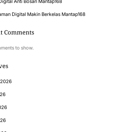
igital Anti Bosan Mantap168
man Digital Makin Berkelas Mantap168
nt Comments
ments to show.
ves
 2026
026
026
026