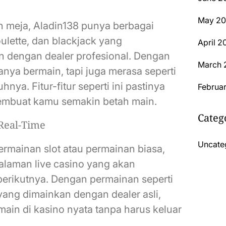
May 20
 meja, Aladin138 punya berbagai
oulette, dan blackjack yang
April 2
 dengan dealer profesional. Dengan
March 
nya bermain, tapi juga merasa seperti
ya. Fitur-fitur seperti ini pastinya
Februa
embuat kamu semakin betah main.
Categ
Real-Time
Uncate
rmainan slot atau permainan biasa,
laman live casino yang akan
rikutnya. Dengan permainan seperti
 yang dimainkan dengan dealer asli,
ain di kasino nyata tanpa harus keluar