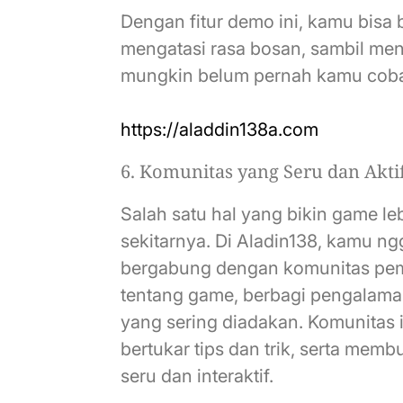
Dengan fitur demo ini, kamu bisa 
mengatasi rasa bosan, sambil me
mungkin belum pernah kamu cob
https://aladdin138a.com
6. Komunitas yang Seru dan Akti
Salah satu hal yang bikin game le
sekitarnya. Di Aladin138, kamu ng
bergabung dengan komunitas pema
tentang game, berbagi pengalama
yang sering diadakan. Komunitas
bertukar tips dan trik, serta mem
seru dan interaktif.