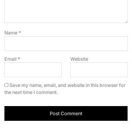
Name
*
Email
*
Website
Save my name, email, and website in this browser for
the next time I comment.