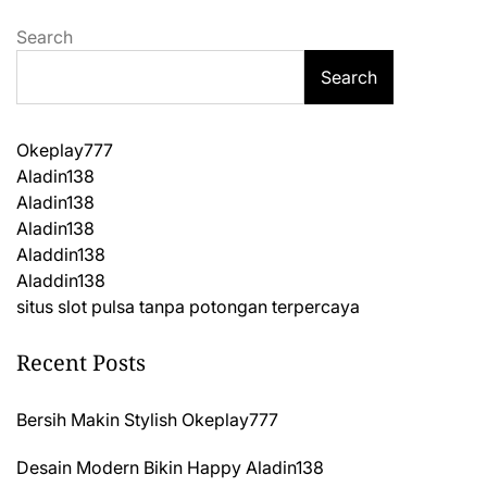
Search
Search
Okeplay777
Aladin138
Aladin138
Aladin138
Aladdin138
Aladdin138
situs slot pulsa tanpa potongan terpercaya
Recent Posts
Bersih Makin Stylish Okeplay777
Desain Modern Bikin Happy Aladin138