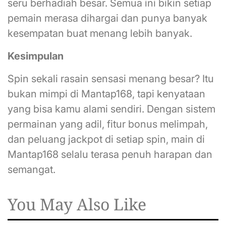
seru berhadiah besar. Semua ini bikin setiap
pemain merasa dihargai dan punya banyak
kesempatan buat menang lebih banyak.
Kesimpulan
Spin sekali rasain sensasi menang besar? Itu
bukan mimpi di Mantap168, tapi kenyataan
yang bisa kamu alami sendiri. Dengan sistem
permainan yang adil, fitur bonus melimpah,
dan peluang jackpot di setiap spin, main di
Mantap168 selalu terasa penuh harapan dan
semangat.
You May Also Like