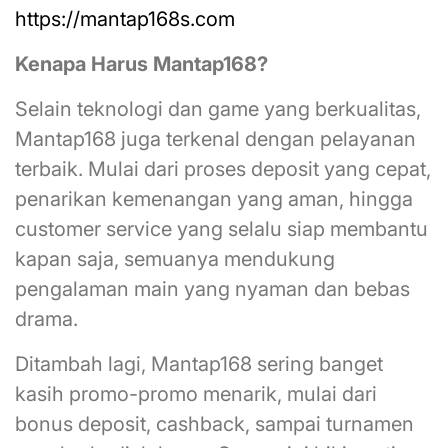
https://mantap168s.com
Kenapa Harus Mantap168?
Selain teknologi dan game yang berkualitas,
Mantap168 juga terkenal dengan pelayanan
terbaik. Mulai dari proses deposit yang cepat,
penarikan kemenangan yang aman, hingga
customer service yang selalu siap membantu
kapan saja, semuanya mendukung
pengalaman main yang nyaman dan bebas
drama.
Ditambah lagi, Mantap168 sering banget
kasih promo-promo menarik, mulai dari
bonus deposit, cashback, sampai turnamen