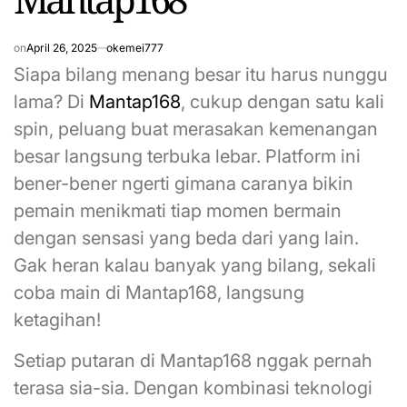
on
April 26, 2025
okemei777
Siapa bilang menang besar itu harus nunggu
lama? Di
Mantap168
, cukup dengan satu kali
spin, peluang buat merasakan kemenangan
besar langsung terbuka lebar. Platform ini
bener-bener ngerti gimana caranya bikin
pemain menikmati tiap momen bermain
dengan sensasi yang beda dari yang lain.
Gak heran kalau banyak yang bilang, sekali
coba main di Mantap168, langsung
ketagihan!
Setiap putaran di Mantap168 nggak pernah
terasa sia-sia. Dengan kombinasi teknologi