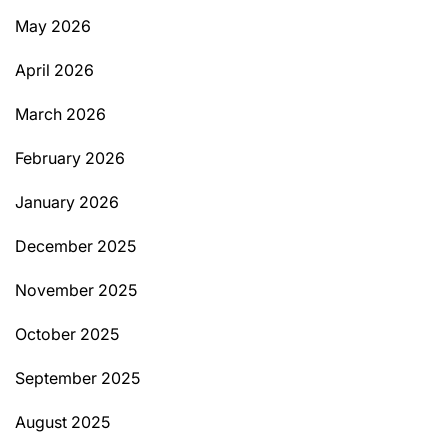
May 2026
April 2026
March 2026
February 2026
January 2026
December 2025
November 2025
October 2025
September 2025
August 2025