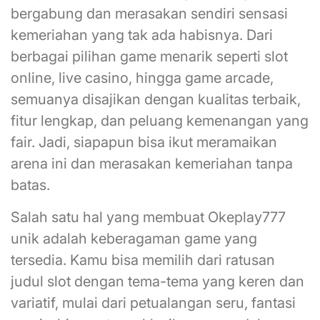
bergabung dan merasakan sendiri sensasi
kemeriahan yang tak ada habisnya. Dari
berbagai pilihan game menarik seperti slot
online, live casino, hingga game arcade,
semuanya disajikan dengan kualitas terbaik,
fitur lengkap, dan peluang kemenangan yang
fair. Jadi, siapapun bisa ikut meramaikan
arena ini dan merasakan kemeriahan tanpa
batas.
Salah satu hal yang membuat Okeplay777
unik adalah keberagaman game yang
tersedia. Kamu bisa memilih dari ratusan
judul slot dengan tema-tema yang keren dan
variatif, mulai dari petualangan seru, fantasi