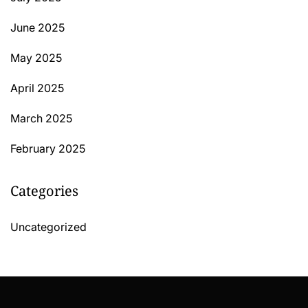
June 2025
May 2025
April 2025
March 2025
February 2025
Categories
Uncategorized