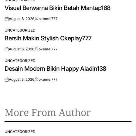
POSTED
Visual Berwarna Bikin Betah Mantap168
IN
August 8, 2026
okemei777
on
Posted
by
UNCATEGORIZED
POSTED
Bersih Makin Stylish Okeplay777
IN
August 6, 2026
okemei777
on
Posted
by
UNCATEGORIZED
POSTED
Desain Modern Bikin Happy Aladin138
IN
August 5, 2026
okemei777
on
Posted
by
More From Author
UNCATEGORIZED
POSTED