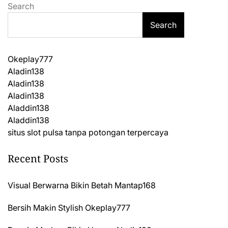
Search
Search
Okeplay777
Aladin138
Aladin138
Aladin138
Aladdin138
Aladdin138
situs slot pulsa tanpa potongan terpercaya
Recent Posts
Visual Berwarna Bikin Betah Mantap168
Bersih Makin Stylish Okeplay777