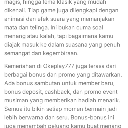
magis, hingga tema klasik yang mudah
dikenali. Tiap game juga dilengkapi dengan
animasi dan efek suara yang memanjakan
mata dan telinga. Ini bukan cuma soal
menang atau kalah, tapi bagaimana kamu
diajak masuk ke dalam suasana yang penuh
semangat dan kegembiraan.
Kemeriahan di Okeplay777 juga terasa dari
berbagai bonus dan promo yang ditawarkan.
Ada bonus sambutan untuk member baru,
bonus deposit, cashback, dan promo event
musiman yang memberikan hadiah menarik.
Semua itu bikin setiap momen bermain jadi
lebih berwarna dan seru. Bonus-bonus ini
juga menambah peluang kamu buat menang