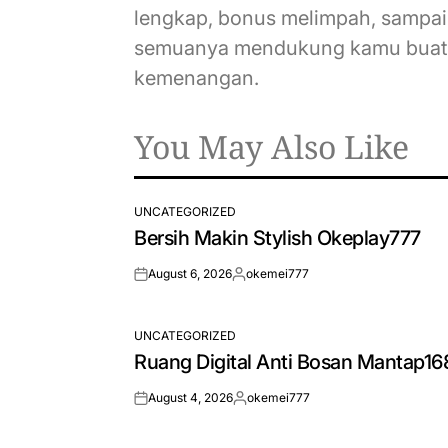
lengkap, bonus melimpah, sampai
semuanya mendukung kamu buat g
kemenangan.
You May Also Like
UNCATEGORIZED
POSTED
Bersih Makin Stylish Okeplay777
IN
August 6, 2026
okemei777
on
Posted
by
UNCATEGORIZED
POSTED
Ruang Digital Anti Bosan Mantap16
IN
August 4, 2026
okemei777
on
Posted
by