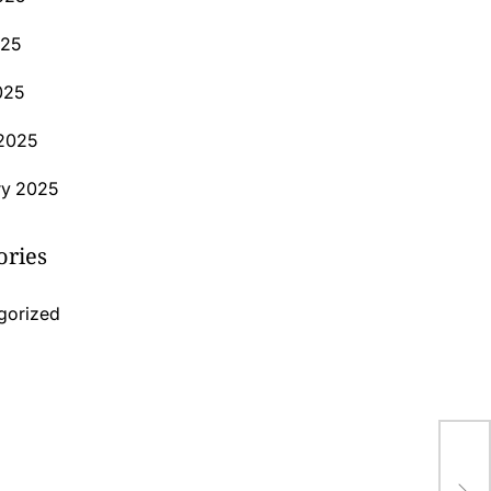
25
025
2025
ry 2025
ories
gorized