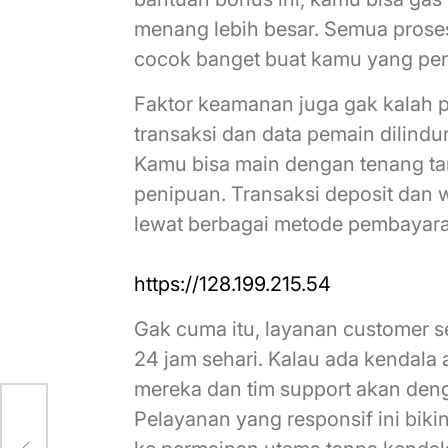
menang lebih besar. Semua prose
cocok banget buat kamu yang pen
Faktor keamanan juga gak kalah 
transaksi dan data pemain dilindu
Kamu bisa main dengan tenang tan
penipuan. Transaksi deposit dan 
lewat berbagai metode pembayara
https://128.199.215.54
Gak cuma itu, layanan customer 
24 jam sehari. Kalau ada kendala 
mereka dan tim support akan den
Pelayanan yang responsif ini bik