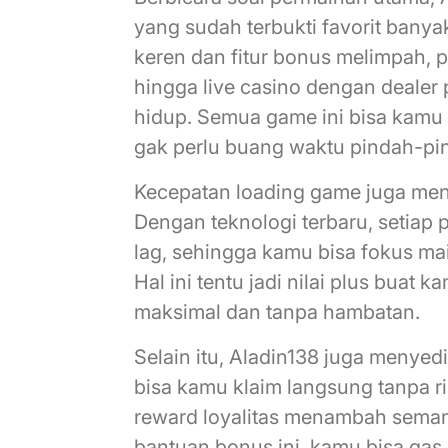
yang sudah terbukti favorit banya
keren dan fitur bonus melimpah, 
hingga live casino dengan dealer
hidup. Semua game ini bisa kamu
gak perlu buang waktu pindah-pind
Kecepatan loading game juga menj
Dengan teknologi terbaru, setiap 
lag, sehingga kamu bisa fokus mai
Hal ini tentu jadi nilai plus bua
maksimal dan tanpa hambatan.
Selain itu, Aladin138 juga menye
bisa kamu klaim langsung tanpa r
reward loyalitas menambah sema
bantuan bonus ini, kamu bisa gas