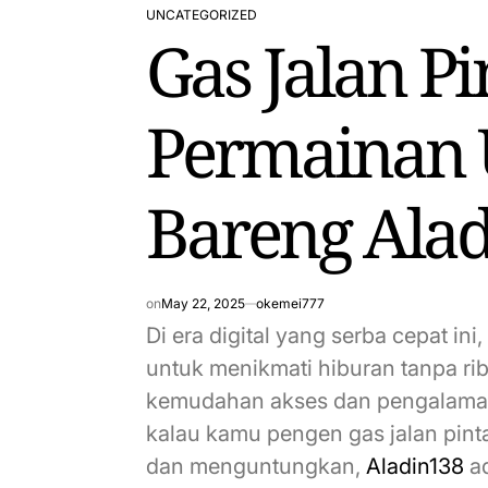
UNCATEGORIZED
POSTED
Gas Jalan Pi
IN
Permainan
Bareng Ala
on
May 22, 2025
okemei777
Di era digital yang serba cepat in
untuk menikmati hiburan tanpa rib
kemudahan akses dan pengalaman s
kalau kamu pengen gas jalan pin
dan menguntungkan,
Aladin138
ad