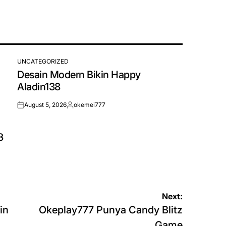
UNCATEGORIZED
POSTED
Desain Modern Bikin Happy
IN
Aladin138
August 5, 2026
okemei777
on
Posted
by
8
Next:
in
Okeplay777 Punya Candy Blitz
Game