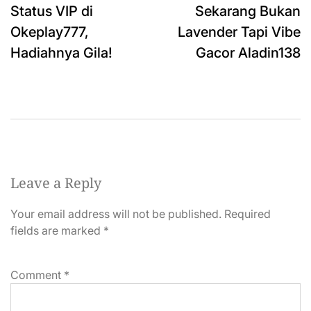
navigation
Status VIP di
Sekarang Bukan
Okeplay777,
Lavender Tapi Vibe
Hadiahnya Gila!
Gacor Aladin138
Leave a Reply
Your email address will not be published.
Required
fields are marked
*
Comment
*