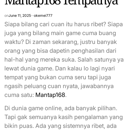
on
June 11, 2025
okemei777
Siapa bilang cari cuan itu harus ribet? Siapa
juga yang bilang main game cuma buang
waktu? Di zaman sekarang, justru banyak
orang yang bisa dapetin penghasilan dari
hal-hal yang mereka suka. Salah satunya ya
lewat dunia game. Dan kalau lo lagi nyari
tempat yang bukan cuma seru tapi juga
ngasih peluang cuan nyata, jawabannya
cuma satu:
Mantap168
.
Di dunia game online, ada banyak pilihan.
Tapi gak semuanya kasih pengalaman yang
bikin puas. Ada yang sistemnya ribet, ada