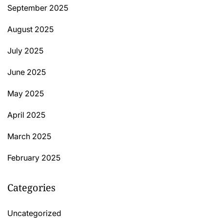
September 2025
August 2025
July 2025
June 2025
May 2025
April 2025
March 2025
February 2025
Categories
Uncategorized