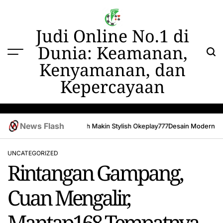
Skip
to
content
Judi Online No.1 di
Dunia: Keamanan,
Kenyamanan, dan
Kepercayaan
News Flash
Bikin Betah Mantap168
Bersih Makin Stylish Okeplay777
Desain Modern Bik
UNCATEGORIZED
POSTED
Rintangan Gampang,
IN
Cuan Mengalir,
Mantap168 Tempatnya