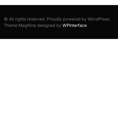
© All rights reserved. Proudly powered by WordPress.
Theme MagNine designed by
WPInterface
.