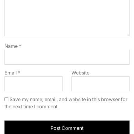
Name
*
Email
*
Website
Save my name, email, and website in this browser for
the next time I comment.