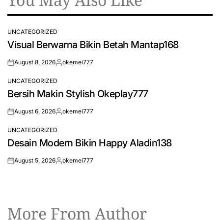
UNCATEGORIZED
POSTED
Visual Berwarna Bikin Betah Mantap168
IN
August 8, 2026
okemei777
on
Posted
by
UNCATEGORIZED
POSTED
Bersih Makin Stylish Okeplay777
IN
August 6, 2026
okemei777
on
Posted
by
UNCATEGORIZED
POSTED
Desain Modern Bikin Happy Aladin138
IN
August 5, 2026
okemei777
on
Posted
by
More From Author