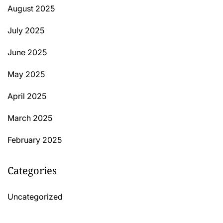
August 2025
July 2025
June 2025
May 2025
April 2025
March 2025
February 2025
Categories
Uncategorized