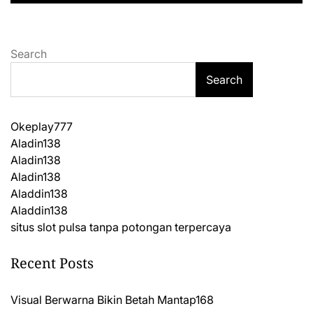
Search
Search
Okeplay777
Aladin138
Aladin138
Aladin138
Aladdin138
Aladdin138
situs slot pulsa tanpa potongan terpercaya
Recent Posts
Visual Berwarna Bikin Betah Mantap168