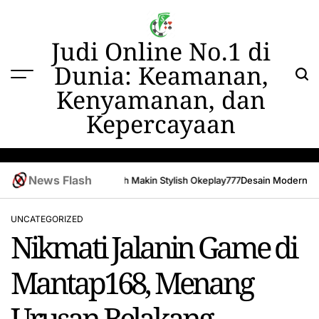
Skip
to
content
Judi Online No.1 di
Dunia: Keamanan,
Kenyamanan, dan
Kepercayaan
News Flash
Bikin Betah Mantap168
Bersih Makin Stylish Okeplay777
Desain Modern Biki
UNCATEGORIZED
POSTED
Nikmati Jalanin Game di
IN
Mantap168, Menang
Urusan Belakang