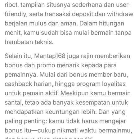
ribet, tampilan situsnya sederhana dan user-
friendly, serta transaksi deposit dan withdraw
berjalan mulus dan aman. Dalam hitungan
menit, kamu sudah bisa mulai bermain tanpa
hambatan teknis.
Selain itu, Mantap168 juga rajin memberikan
bonus dan promo menarik kepada para
pemainnya. Mulai dari bonus member baru,
cashback harian, hingga program loyalitas
untuk pemain aktif. Meskipun kamu bermain
santai, tetap ada banyak kesempatan untuk
mendapatkan keuntungan lebih. Dan yang
paling penting: kamu tidak harus mengejar
bonus itu—cukup nikmati waktu bermainmu,