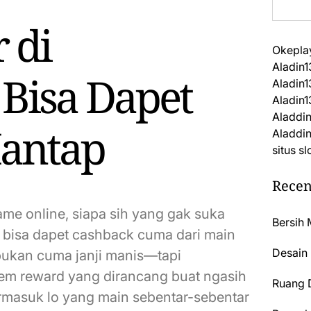
 di
Okepla
Aladin1
Bisa Dapet
Aladin1
Aladin1
Aladdi
antap
Aladdi
situs s
Recen
game online, siapa sih yang gak suka
Bersih 
u bisa dapet cashback cuma dari main
Desain
 bukan cuma janji manis—tapi
stem reward yang dirancang buat ngasih
Ruang D
rmasuk lo yang main sebentar-sebentar