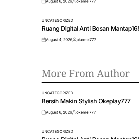
August 6, 2026
okemei777
on
Posted
by
UNCATEGORIZED
POSTED
Ruang Digital Anti Bosan Mantap16
IN
August 4, 2026
okemei777
on
Posted
by
More From Author
UNCATEGORIZED
POSTED
Bersih Makin Stylish Okeplay777
IN
August 6, 2026
okemei777
on
Posted
by
UNCATEGORIZED
POSTED