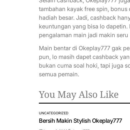
Selain cashback, Okeplay777 jug
tambahan kayak free spin, bonus
hadiah besar. Jadi, cashback hany
keuntungan yang bisa lo dapetin.
pengalaman main jadi makin seru d
Main bentar di Okeplay777 gak per
pun, lo masih dapet cashback yang 
bukan cuma soal hoki, tapi juga 
semua pemain.
You May Also Like
UNCATEGORIZED
POSTED
Bersih Makin Stylish Okeplay777
IN