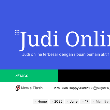
Skip
to
content
Judi Onl
Judi online terbesar dengan ribuan pemain aktif
TAGS
News Flash
Desain Modern Bikin Happy Aladin138
, 2026
okemei777
August 5, 202
Posted
on
by
Home
2025
June
17
Main Ben