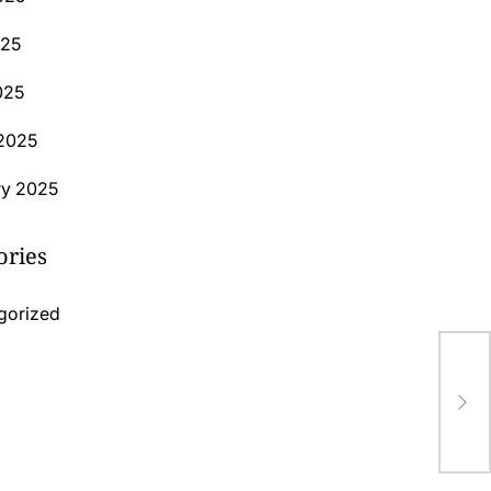
25
025
2025
ry 2025
ories
gorized
Bar
Lan