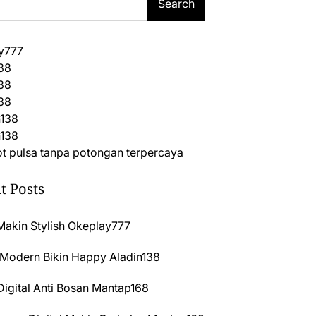
Search
y777
38
38
38
n138
n138
lot pulsa tanpa potongan terpercaya
t Posts
Makin Stylish Okeplay777
 Modern Bikin Happy Aladin138
igital Anti Bosan Mantap168