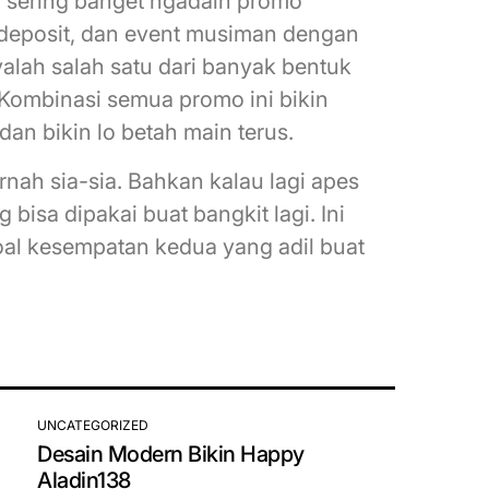
a sering banget ngadain promo
 deposit, dan event musiman dengan
alah salah satu dari banyak bentuk
 Kombinasi semua promo ini bikin
an bikin lo betah main terus.
nah sia-sia. Bahkan kalau lagi apes
bisa dipakai buat bangkit lagi. Ini
soal kesempatan kedua yang adil buat
UNCATEGORIZED
POSTED
Desain Modern Bikin Happy
IN
Aladin138