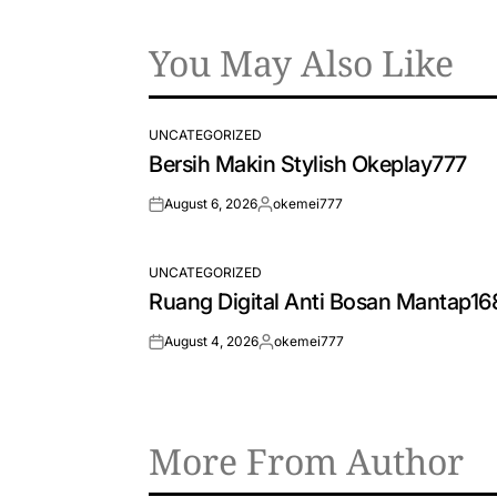
You May Also Like
UNCATEGORIZED
POSTED
Bersih Makin Stylish Okeplay777
IN
August 6, 2026
okemei777
on
Posted
by
UNCATEGORIZED
POSTED
Ruang Digital Anti Bosan Mantap16
IN
August 4, 2026
okemei777
on
Posted
by
More From Author