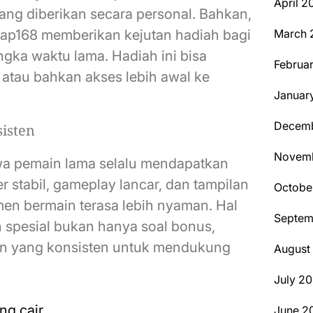
April 2
yang diberikan secara personal. Bahkan,
ap168 memberikan kejutan hadiah bagi
March 
ngka waktu lama. Hadiah ini bisa
Februa
 atau bahkan akses lebih awal ke
Januar
Decemb
isten
Novemb
a pemain lama selalu mendapatkan
 stabil, gameplay lancar, dan tampilan
Octobe
men bermain terasa lebih nyaman. Hal
Septem
 spesial bukan hanya soal bonus,
anan yang konsisten untuk mendukung
August
July 2
ng cair
June 2