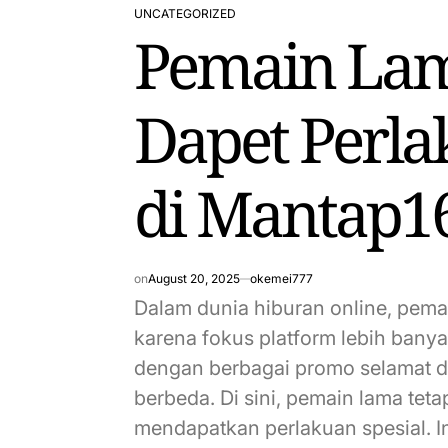
UNCATEGORIZED
POSTED
Pemain Lam
IN
Dapet Perla
di Mantap1
on
August 20, 2025
okemei777
Dalam dunia hiburan online, pemai
karena fokus platform lebih bany
dengan berbagai promo selamat d
berbeda. Di sini, pemain lama tetap
mendapatkan perlakuan spesial. 