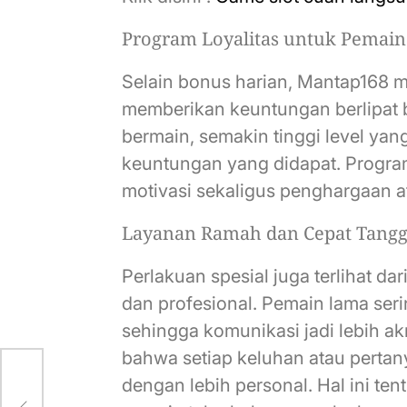
Program Loyalitas untuk Pemain 
Selain bonus harian, Mantap168 me
memberikan keuntungan berlipat 
bermain, semakin tinggi level yan
keuntungan yang didapat. Progra
motivasi sekaligus penghargaan at
Layanan Ramah dan Cepat Tang
Perlakuan spesial juga terlihat d
dan profesional. Pemain lama seri
sehingga komunikasi jadi lebih a
bahwa setiap keluhan atau pertan
dengan lebih personal. Hal ini t
pa