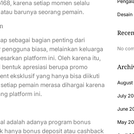
Pengala
p168, karena setiap momen selalu
atau barunya seorang pemain.
Desain
in
Rece
ap sebagai bagian penting dari
 pengguna biasa, melainkan keluarga
No com
rkan platform ini. Oleh karena itu,
Archi
 bentuk apresiasi berupa promo
nt eksklusif yang hanya bisa diikuti
August
 setiap pemain merasa dihargai karena
g platform ini.
July 2
June 2
ial adalah adanya program bonus
May 2
ak hanya bonus deposit atau cashback