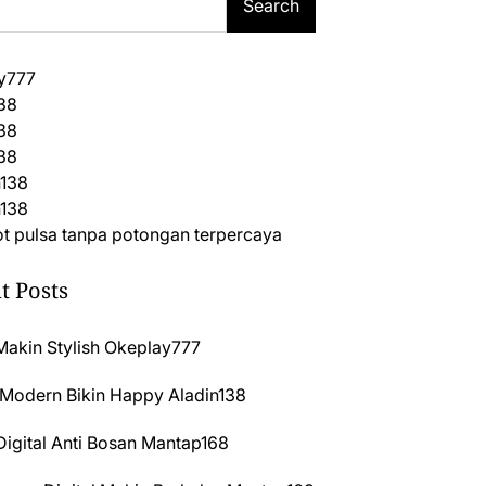
Search
y777
38
38
38
n138
n138
lot pulsa tanpa potongan terpercaya
t Posts
Makin Stylish Okeplay777
 Modern Bikin Happy Aladin138
igital Anti Bosan Mantap168