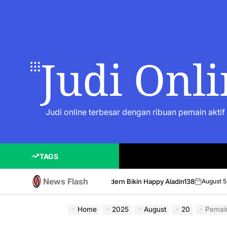
Skip
to
content
Judi Onl
Judi online terbesar dengan ribuan pemain aktif
TAGS
News Flash
Desain Modern Bikin Happy Aladin138
, 2026
okemei777
August 5, 202
Posted
on
by
Home
2025
August
20
Pemain