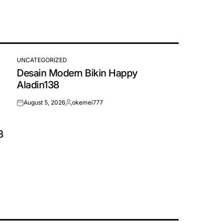
UNCATEGORIZED
POSTED
Desain Modern Bikin Happy
IN
Aladin138
August 5, 2026
okemei777
on
Posted
by
8