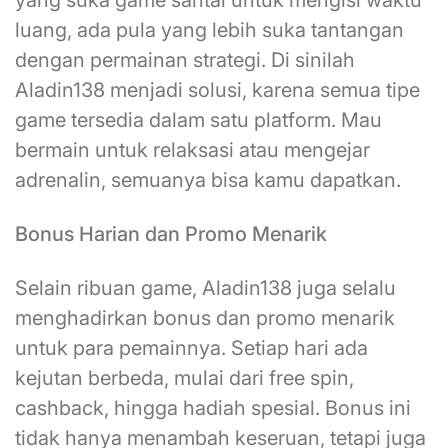
yang suka game santai untuk mengisi waktu
luang, ada pula yang lebih suka tantangan
dengan permainan strategi. Di sinilah
Aladin138 menjadi solusi, karena semua tipe
game tersedia dalam satu platform. Mau
bermain untuk relaksasi atau mengejar
adrenalin, semuanya bisa kamu dapatkan.
Bonus Harian dan Promo Menarik
Selain ribuan game, Aladin138 juga selalu
menghadirkan bonus dan promo menarik
untuk para pemainnya. Setiap hari ada
kejutan berbeda, mulai dari free spin,
cashback, hingga hadiah spesial. Bonus ini
tidak hanya menambah keseruan, tetapi juga