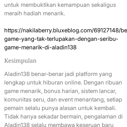
untuk membuktikan kemampuan sekaligus
meraih hadiah menarik.
https://nakilaberry.bluxeblog.com/69127148/b
game-yang-tak-terlupakan-dengan-seribu-
game-menarik-di-aladin138
Kesimpulan
Aladin138 benar-benar jadi platform yang
lengkap untuk hiburan online. Dengan ribuan
game menarik, bonus harian, sistem lancar,
komunitas seru, dan event menantang, setiap
pemain selalu punya alasan untuk kembali.
Tidak hanya sekadar bermain, pengalaman di
Aladin138 selalu membawa keseruan baru