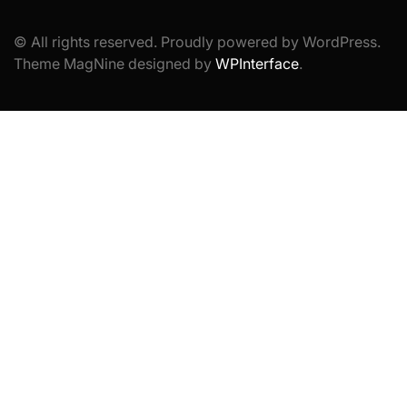
© All rights reserved. Proudly powered by WordPress.
Theme MagNine designed by
WPInterface
.