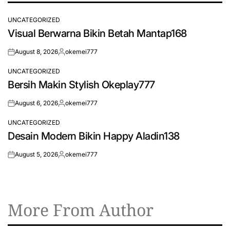
UNCATEGORIZED
POSTED
Visual Berwarna Bikin Betah Mantap168
IN
August 8, 2026
okemei777
on
Posted
by
UNCATEGORIZED
POSTED
Bersih Makin Stylish Okeplay777
IN
August 6, 2026
okemei777
on
Posted
by
UNCATEGORIZED
POSTED
Desain Modern Bikin Happy Aladin138
IN
August 5, 2026
okemei777
on
Posted
by
More From Author