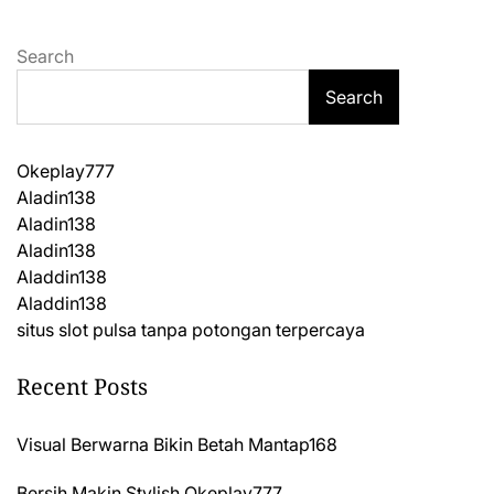
Search
Search
Okeplay777
Aladin138
Aladin138
Aladin138
Aladdin138
Aladdin138
situs slot pulsa tanpa potongan terpercaya
Recent Posts
Visual Berwarna Bikin Betah Mantap168
Bersih Makin Stylish Okeplay777