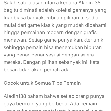
Salah satu alasan utama kenapa Aladin138
begitu diminati adalah koleksi gamenya yang
luar biasa banyak. Ribuan pilihan tersedia,
mulai dari game klasik yang mudah dipahami
hingga permainan modern dengan grafis
menawan. Setiap game punya karakter unik,
sehingga pemain bisa menemukan hiburan
yang benar-benar sesuai dengan selera
mereka. Dengan pilihan sebanyak ini, kata
bosan tidak akan pernah ada.
Cocok untuk Semua Tipe Pemain
Aladin138 paham bahwa setiap orang punya
gaya bermain yang berbeda. Ada pemain