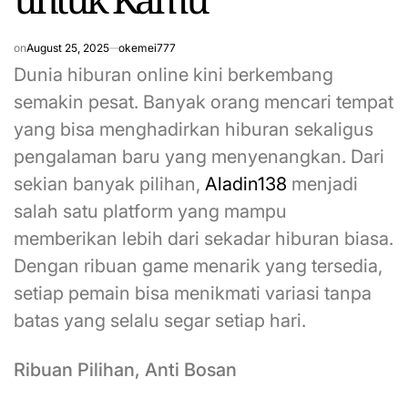
on
August 25, 2025
okemei777
Dunia hiburan online kini berkembang
semakin pesat. Banyak orang mencari tempat
yang bisa menghadirkan hiburan sekaligus
pengalaman baru yang menyenangkan. Dari
sekian banyak pilihan,
Aladin138
menjadi
salah satu platform yang mampu
memberikan lebih dari sekadar hiburan biasa.
Dengan ribuan game menarik yang tersedia,
setiap pemain bisa menikmati variasi tanpa
batas yang selalu segar setiap hari.
Ribuan Pilihan, Anti Bosan