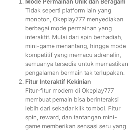
Mode Permainan Unik dan Beragam
Tidak seperti platform lain yang
monoton, Okeplay777 menyediakan
berbagai mode permainan yang
interaktif. Mulai dari spin berhadiah,
mini-game menantang, hingga mode
kompetitif yang memacu adrenalin,
semuanya tersedia untuk memastikan
pengalaman bermain tak terlupakan.
Fitur Interaktif Kekinian
Fitur-fitur modern di Okeplay777
membuat pemain bisa berinteraksi
lebih dari sekadar klik tombol. Fitur
spin, reward, dan tantangan mini-
game memberikan sensasi seru yang