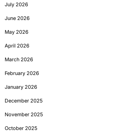
July 2026
June 2026
May 2026
April 2026
March 2026
February 2026
January 2026
December 2025
November 2025
October 2025