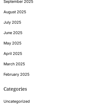
September 2025
August 2025
July 2025
June 2025
May 2025
April 2025
March 2025
February 2025
Categories
Uncategorized