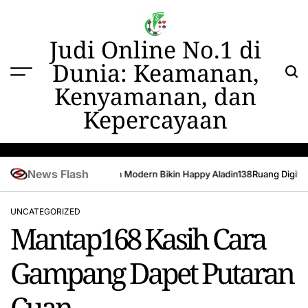
Skip
to
content
Judi Online No.1 di
Dunia: Keamanan,
Kenyamanan, dan
Kepercayaan
News Flash
n Stylish Okeplay777
Desain Modern Bikin Happy Aladin138
Ruang Digital 
UNCATEGORIZED
POSTED
Mantap168 Kasih Cara
IN
Gampang Dapet Putaran
Cuan