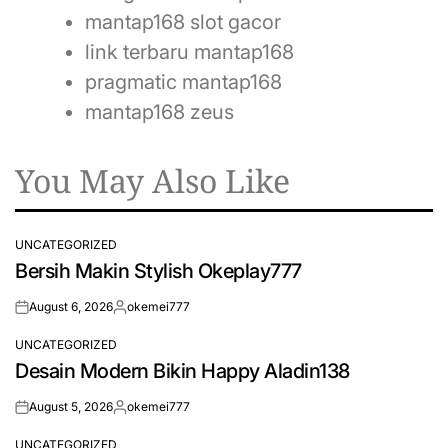
mantap168 slot gacor
link terbaru mantap168
pragmatic mantap168
mantap168 zeus
You May Also Like
UNCATEGORIZED
POSTED
Bersih Makin Stylish Okeplay777
IN
August 6, 2026
okemei777
on
Posted
by
UNCATEGORIZED
POSTED
Desain Modern Bikin Happy Aladin138
IN
August 5, 2026
okemei777
on
Posted
by
UNCATEGORIZED