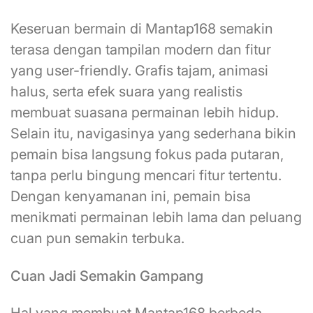
Keseruan bermain di Mantap168 semakin
terasa dengan tampilan modern dan fitur
yang user-friendly. Grafis tajam, animasi
halus, serta efek suara yang realistis
membuat suasana permainan lebih hidup.
Selain itu, navigasinya yang sederhana bikin
pemain bisa langsung fokus pada putaran,
tanpa perlu bingung mencari fitur tertentu.
Dengan kenyamanan ini, pemain bisa
menikmati permainan lebih lama dan peluang
cuan pun semakin terbuka.
Cuan Jadi Semakin Gampang