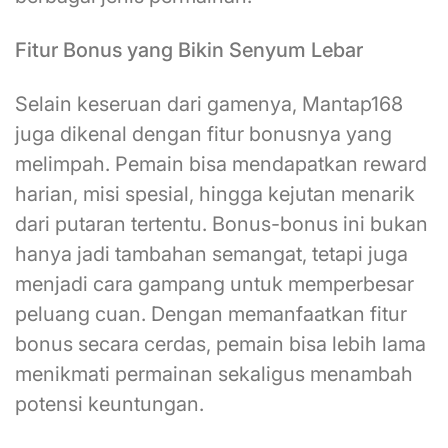
Fitur Bonus yang Bikin Senyum Lebar
Selain keseruan dari gamenya, Mantap168
juga dikenal dengan fitur bonusnya yang
melimpah. Pemain bisa mendapatkan reward
harian, misi spesial, hingga kejutan menarik
dari putaran tertentu. Bonus-bonus ini bukan
hanya jadi tambahan semangat, tetapi juga
menjadi cara gampang untuk memperbesar
peluang cuan. Dengan memanfaatkan fitur
bonus secara cerdas, pemain bisa lebih lama
menikmati permainan sekaligus menambah
potensi keuntungan.