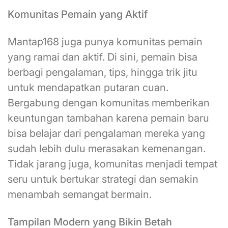
Komunitas Pemain yang Aktif
Mantap168 juga punya komunitas pemain
yang ramai dan aktif. Di sini, pemain bisa
berbagi pengalaman, tips, hingga trik jitu
untuk mendapatkan putaran cuan.
Bergabung dengan komunitas memberikan
keuntungan tambahan karena pemain baru
bisa belajar dari pengalaman mereka yang
sudah lebih dulu merasakan kemenangan.
Tidak jarang juga, komunitas menjadi tempat
seru untuk bertukar strategi dan semakin
menambah semangat bermain.
Tampilan Modern yang Bikin Betah