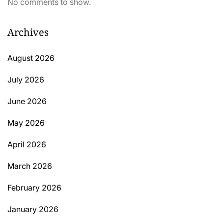
No comments to show.
Archives
August 2026
July 2026
June 2026
May 2026
April 2026
March 2026
February 2026
January 2026