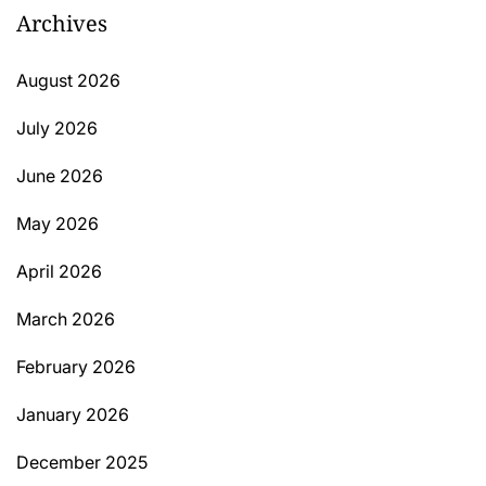
Archives
August 2026
July 2026
June 2026
May 2026
April 2026
March 2026
February 2026
January 2026
December 2025