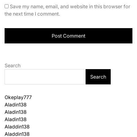
Save my name, email, and website in this browser for
the next time I comment.
Search
Search
Okeplay777
Aladin138
Aladin138
Aladin138
Aladdin138
Aladdin138