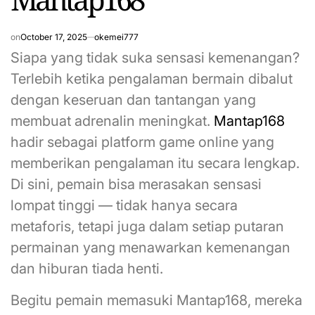
on
October 17, 2025
okemei777
Siapa yang tidak suka sensasi kemenangan?
Terlebih ketika pengalaman bermain dibalut
dengan keseruan dan tantangan yang
membuat adrenalin meningkat.
Mantap168
hadir sebagai platform game online yang
memberikan pengalaman itu secara lengkap.
Di sini, pemain bisa merasakan sensasi
lompat tinggi — tidak hanya secara
metaforis, tetapi juga dalam setiap putaran
permainan yang menawarkan kemenangan
dan hiburan tiada henti.
Begitu pemain memasuki Mantap168, mereka