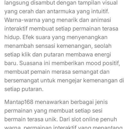
langsung disambut dengan tampilan visual
yang cerah dan antarmuka yang intuitif.
Warna-warna yang menarik dan animasi
interaktif membuat setiap permainan terasa
hidup. Efek suara yang menyenangkan
menambah sensasi kemenangan, seolah
setiap klik dan putaran membawa energi
baru. Suasana ini memberikan mood positif,
membuat pemain merasa semangat dan
bersemangat untuk mengejar kemenangan di
setiap putaran.
Mantap168 menawarkan berbagai jenis
permainan yang membuat setiap sesi
bermain terasa unik. Dari slot online penuh
warna, permainan interaktif yang menantang