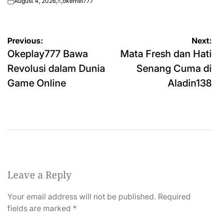
August 4, 2026
okemei777
on
Posted
by
Post
Previous:
Next:
Okeplay777 Bawa
Mata Fresh dan Hati
navigation
Revolusi dalam Dunia
Senang Cuma di
Game Online
Aladin138
Leave a Reply
Your email address will not be published.
Required
fields are marked
*