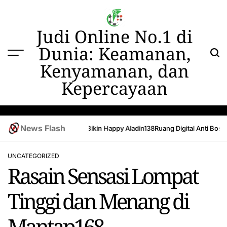
Skip
to
content
Judi Online No.1 di
Dunia: Keamanan,
Kenyamanan, dan
Kepercayaan
News Flash
 Okeplay777
Desain Modern Bikin Happy Aladin138
Ruang Digital Anti Bosa
UNCATEGORIZED
POSTED
Rasain Sensasi Lompat
IN
Tinggi dan Menang di
Mantap168