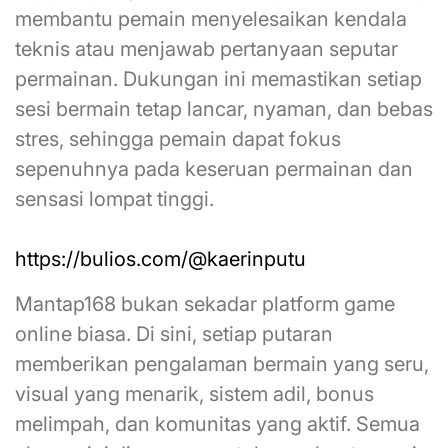
membantu pemain menyelesaikan kendala
teknis atau menjawab pertanyaan seputar
permainan. Dukungan ini memastikan setiap
sesi bermain tetap lancar, nyaman, dan bebas
stres, sehingga pemain dapat fokus
sepenuhnya pada keseruan permainan dan
sensasi lompat tinggi.
https://bulios.com/@kaerinputu
Mantap168 bukan sekadar platform game
online biasa. Di sini, setiap putaran
memberikan pengalaman bermain yang seru,
visual yang menarik, sistem adil, bonus
melimpah, dan komunitas yang aktif. Semua