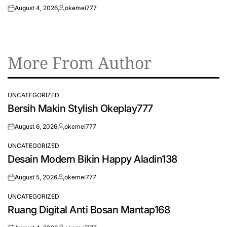
August 4, 2026
okemei777
on
Posted
by
More From Author
UNCATEGORIZED
POSTED
Bersih Makin Stylish Okeplay777
IN
August 6, 2026
okemei777
on
Posted
by
UNCATEGORIZED
POSTED
Desain Modern Bikin Happy Aladin138
IN
August 5, 2026
okemei777
on
Posted
by
UNCATEGORIZED
POSTED
Ruang Digital Anti Bosan Mantap168
IN