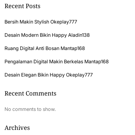
Recent Posts
Bersih Makin Stylish Okeplay777
Desain Modern Bikin Happy Aladin138
Ruang Digital Anti Bosan Mantap168
Pengalaman Digital Makin Berkelas Mantap168
Desain Elegan Bikin Happy Okeplay777
Recent Comments
No comments to show.
Archives