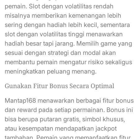
pemain. Slot dengan volatilitas rendah
misalnya memberikan kemenangan lebih
sering dengan hadiah lebih kecil, sementara
slot dengan volatilitas tinggi menawarkan
hadiah besar tapi jarang. Memilih game yang
sesuai dengan strategi dan modal akan
membantu pemain mengatur risiko sekaligus
meningkatkan peluang menang.
Gunakan Fitur Bonus Secara Optimal
Mantap168 menawarkan berbagai fitur bonus
dan reward pada setiap permainan. Bonus ini
bisa berupa putaran gratis, simbol khusus,
atau kesempatan mendapatkan jackpot
tambahan. Pemain yang memanfaatkan fitur