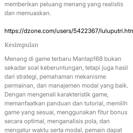
memberikan peluang menang yang realistis
dan memuaskan.
https://dzone.com/users/5422367/luluputri.ht
Kesimpulan
Menang di game terbaru Mantap168 bukan
sekadar soal keberuntungan, tetapi juga hasil
dari strategi, pemahaman mekanisme
permainan, dan manajemen modal yang baik.
Dengan mengenali karakteristik game,
memanfaatkan panduan dan tutorial, memilih
game yang sesuai, menggunakan fitur bonus
secara optimal, menganalisis pola, dan
mengatur waktu serta modal, pemain dapat