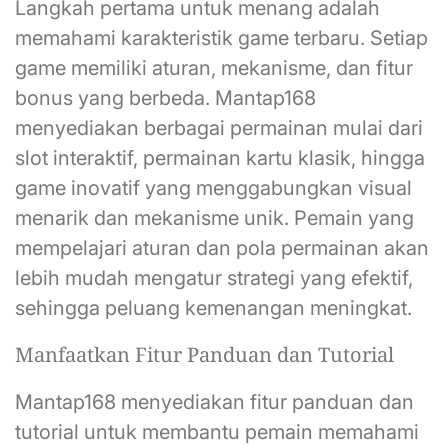
Langkah pertama untuk menang adalah
memahami karakteristik game terbaru. Setiap
game memiliki aturan, mekanisme, dan fitur
bonus yang berbeda. Mantap168
menyediakan berbagai permainan mulai dari
slot interaktif, permainan kartu klasik, hingga
game inovatif yang menggabungkan visual
menarik dan mekanisme unik. Pemain yang
mempelajari aturan dan pola permainan akan
lebih mudah mengatur strategi yang efektif,
sehingga peluang kemenangan meningkat.
Manfaatkan Fitur Panduan dan Tutorial
Mantap168 menyediakan fitur panduan dan
tutorial untuk membantu pemain memahami