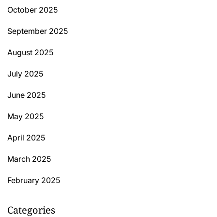
October 2025
September 2025
August 2025
July 2025
June 2025
May 2025
April 2025
March 2025
February 2025
Categories