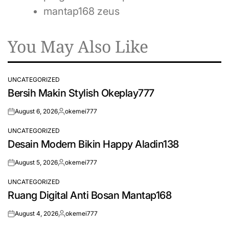
mantap168 zeus
You May Also Like
UNCATEGORIZED
POSTED
Bersih Makin Stylish Okeplay777
IN
August 6, 2026
okemei777
on
Posted
by
UNCATEGORIZED
POSTED
Desain Modern Bikin Happy Aladin138
IN
August 5, 2026
okemei777
on
Posted
by
UNCATEGORIZED
POSTED
Ruang Digital Anti Bosan Mantap168
IN
August 4, 2026
okemei777
on
Posted
by