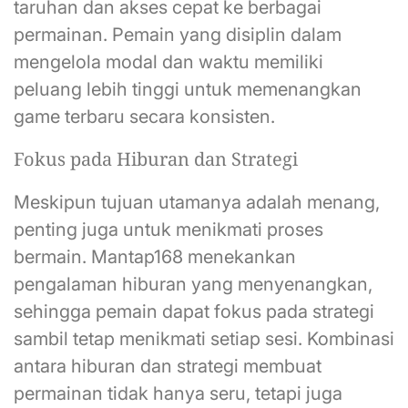
taruhan dan akses cepat ke berbagai
permainan. Pemain yang disiplin dalam
mengelola modal dan waktu memiliki
peluang lebih tinggi untuk memenangkan
game terbaru secara konsisten.
Fokus pada Hiburan dan Strategi
Meskipun tujuan utamanya adalah menang,
penting juga untuk menikmati proses
bermain. Mantap168 menekankan
pengalaman hiburan yang menyenangkan,
sehingga pemain dapat fokus pada strategi
sambil tetap menikmati setiap sesi. Kombinasi
antara hiburan dan strategi membuat
permainan tidak hanya seru, tetapi juga