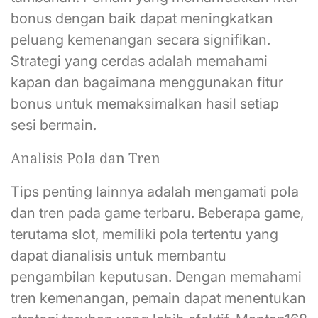
bonus dengan baik dapat meningkatkan
peluang kemenangan secara signifikan.
Strategi yang cerdas adalah memahami
kapan dan bagaimana menggunakan fitur
bonus untuk memaksimalkan hasil setiap
sesi bermain.
Analisis Pola dan Tren
Tips penting lainnya adalah mengamati pola
dan tren pada game terbaru. Beberapa game,
terutama slot, memiliki pola tertentu yang
dapat dianalisis untuk membantu
pengambilan keputusan. Dengan memahami
tren kemenangan, pemain dapat menentukan