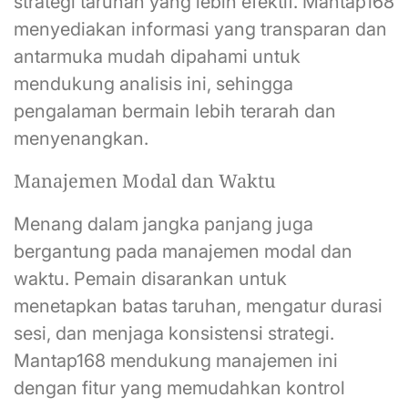
strategi taruhan yang lebih efektif. Mantap168
menyediakan informasi yang transparan dan
antarmuka mudah dipahami untuk
mendukung analisis ini, sehingga
pengalaman bermain lebih terarah dan
menyenangkan.
Manajemen Modal dan Waktu
Menang dalam jangka panjang juga
bergantung pada manajemen modal dan
waktu. Pemain disarankan untuk
menetapkan batas taruhan, mengatur durasi
sesi, dan menjaga konsistensi strategi.
Mantap168 mendukung manajemen ini
dengan fitur yang memudahkan kontrol