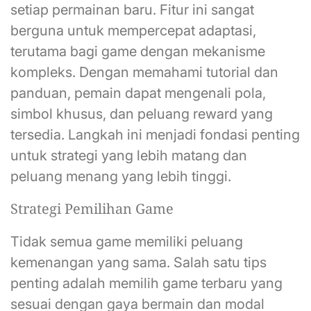
setiap permainan baru. Fitur ini sangat
berguna untuk mempercepat adaptasi,
terutama bagi game dengan mekanisme
kompleks. Dengan memahami tutorial dan
panduan, pemain dapat mengenali pola,
simbol khusus, dan peluang reward yang
tersedia. Langkah ini menjadi fondasi penting
untuk strategi yang lebih matang dan
peluang menang yang lebih tinggi.
Strategi Pemilihan Game
Tidak semua game memiliki peluang
kemenangan yang sama. Salah satu tips
penting adalah memilih game terbaru yang
sesuai dengan gaya bermain dan modal