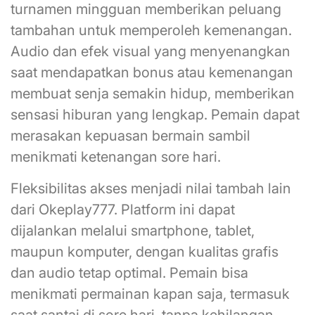
turnamen mingguan memberikan peluang
tambahan untuk memperoleh kemenangan.
Audio dan efek visual yang menyenangkan
saat mendapatkan bonus atau kemenangan
membuat senja semakin hidup, memberikan
sensasi hiburan yang lengkap. Pemain dapat
merasakan kepuasan bermain sambil
menikmati ketenangan sore hari.
Fleksibilitas akses menjadi nilai tambah lain
dari Okeplay777. Platform ini dapat
dijalankan melalui smartphone, tablet,
maupun komputer, dengan kualitas grafis
dan audio tetap optimal. Pemain bisa
menikmati permainan kapan saja, termasuk