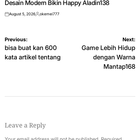
Desain Modern Bikin Happy Aladin138
IN
August 5, 2026
okemei777
on
Posted
by
Post
Previous:
Next:
bisa buat kan 600
Game Lebih Hidup
navigation
kata artikel tentang
dengan Warna
Mantap168
Leave a Reply
Your email address will not be published.
Required