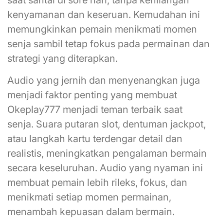
saat santai di sore hari, tanpa kehilangan
kenyamanan dan keseruan. Kemudahan ini
memungkinkan pemain menikmati momen
senja sambil tetap fokus pada permainan dan
strategi yang diterapkan.
Audio yang jernih dan menyenangkan juga
menjadi faktor penting yang membuat
Okeplay777 menjadi teman terbaik saat
senja. Suara putaran slot, dentuman jackpot,
atau langkah kartu terdengar detail dan
realistis, meningkatkan pengalaman bermain
secara keseluruhan. Audio yang nyaman ini
membuat pemain lebih rileks, fokus, dan
menikmati setiap momen permainan,
menambah kepuasan dalam bermain.