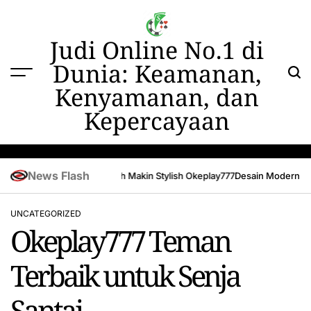
Skip
to
content
Judi Online No.1 di
Dunia: Keamanan,
Kenyamanan, dan
Kepercayaan
News Flash
Bikin Betah Mantap168
Bersih Makin Stylish Okeplay777
Desain Modern Bik
UNCATEGORIZED
POSTED
Okeplay777 Teman
IN
Terbaik untuk Senja
Santai