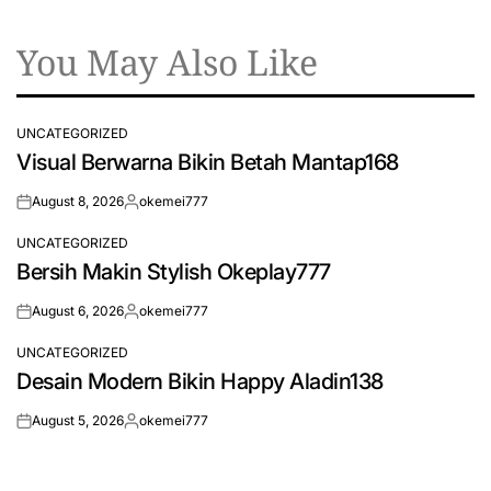
You May Also Like
UNCATEGORIZED
POSTED
Visual Berwarna Bikin Betah Mantap168
IN
August 8, 2026
okemei777
on
Posted
by
UNCATEGORIZED
POSTED
Bersih Makin Stylish Okeplay777
IN
August 6, 2026
okemei777
on
Posted
by
UNCATEGORIZED
POSTED
Desain Modern Bikin Happy Aladin138
IN
August 5, 2026
okemei777
on
Posted
by