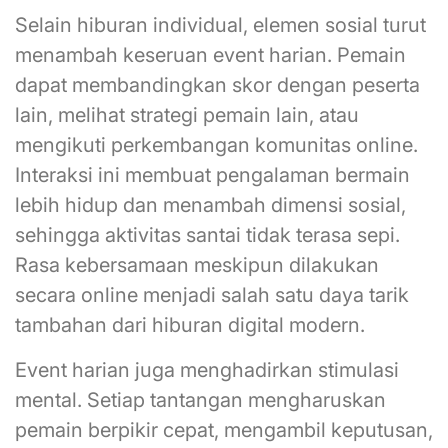
Selain hiburan individual, elemen sosial turut
menambah keseruan event harian. Pemain
dapat membandingkan skor dengan peserta
lain, melihat strategi pemain lain, atau
mengikuti perkembangan komunitas online.
Interaksi ini membuat pengalaman bermain
lebih hidup dan menambah dimensi sosial,
sehingga aktivitas santai tidak terasa sepi.
Rasa kebersamaan meskipun dilakukan
secara online menjadi salah satu daya tarik
tambahan dari hiburan digital modern.
Event harian juga menghadirkan stimulasi
mental. Setiap tantangan mengharuskan
pemain berpikir cepat, mengambil keputusan,