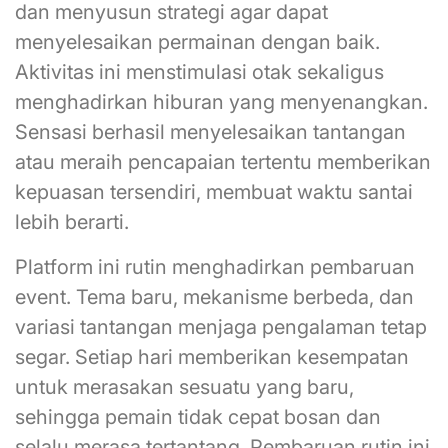
dan menyusun strategi agar dapat
menyelesaikan permainan dengan baik.
Aktivitas ini menstimulasi otak sekaligus
menghadirkan hiburan yang menyenangkan.
Sensasi berhasil menyelesaikan tantangan
atau meraih pencapaian tertentu memberikan
kepuasan tersendiri, membuat waktu santai
lebih berarti.
Platform ini rutin menghadirkan pembaruan
event. Tema baru, mekanisme berbeda, dan
variasi tantangan menjaga pengalaman tetap
segar. Setiap hari memberikan kesempatan
untuk merasakan sesuatu yang baru,
sehingga pemain tidak cepat bosan dan
selalu merasa tertantang. Pembaruan rutin ini