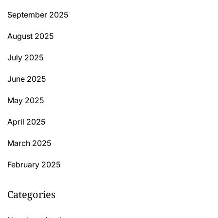
September 2025
August 2025
July 2025
June 2025
May 2025
April 2025
March 2025
February 2025
Categories