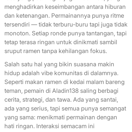
menghadirkan keseimbangan antara hiburan
dan ketenangan. Permainannya punya ritme
tersendiri — tidak terburu-buru tapi juga tidak
monoton. Setiap ronde punya tantangan, tapi
tetap terasa ringan untuk dinikmati sambil
sruput ramen tanpa kehilangan fokus.
Salah satu hal yang bikin suasana makin
hidup adalah vibe komunitas di dalamnya.
Seperti makan ramen di kedai malam bareng
teman, pemain di Aladin138 saling berbagi
cerita, strategi, dan tawa. Ada yang santai,
ada yang serius, tapi semua punya semangat
yang sama: menikmati permainan dengan
hati ringan. Interaksi semacam ini