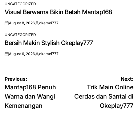
by
UNCATEGORIZED
POSTED
Visual Berwarna Bikin Betah Mantap168
IN
August 8, 2026
okemei777
on
Posted
by
UNCATEGORIZED
POSTED
Bersih Makin Stylish Okeplay777
IN
August 6, 2026
okemei777
on
Posted
by
Post
Previous:
Next:
Mantap168 Penuh
Trik Main Online
navigation
Warna dan Wangi
Cerdas dan Santai di
Kemenangan
Okeplay777