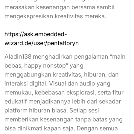
merasakan kesenangan bersama sambil
mengekspresikan kreativitas mereka.
https://ask.embedded-
wizard.de/user/pentafloryn
Aladin138 menghadirkan pengalaman “main
bebas, happy nonstop” yang
menggabungkan kreativitas, hiburan, dan
interaksi digital. Visual dan audio yang
memukau, kebebasan eksplorasi, serta fitur
edukatif menjadikannya lebih dari sekadar
platform hiburan biasa. Setiap sesi
memberikan kesenangan tanpa batas yang
bisa dinikmati kapan saja. Dengan semua