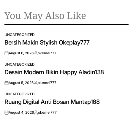
You May Also Like
UNCATEGORIZED
POSTED
Bersih Makin Stylish Okeplay777
IN
August 6, 2026
okemei777
on
Posted
by
UNCATEGORIZED
POSTED
Desain Modern Bikin Happy Aladin138
IN
August 5, 2026
okemei777
on
Posted
by
UNCATEGORIZED
POSTED
Ruang Digital Anti Bosan Mantap168
IN
August 4, 2026
okemei777
on
Posted
by