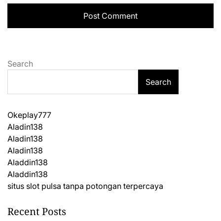
Search
Search
Okeplay777
Aladin138
Aladin138
Aladin138
Aladdin138
Aladdin138
situs slot pulsa tanpa potongan terpercaya
Recent Posts