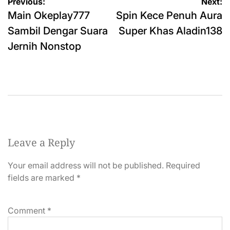
Post
Previous:
Next:
Main Okeplay777
Spin Kece Penuh Aura
navigation
Sambil Dengar Suara
Super Khas Aladin138
Jernih Nonstop
Leave a Reply
Your email address will not be published.
Required
fields are marked
*
Comment
*