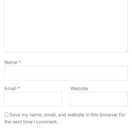
Name
*
Email
*
Website
Save my name, email, and website in this browser for
the next time I comment.