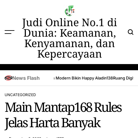
Skip
to
content
Judi Online No.1 di
Dunia: Keamanan,
Kenyamanan, dan
Kepercayaan
News Flash
n Stylish Okeplay777
Desain Modern Bikin Happy Aladin138
Ruang Digital 
UNCATEGORIZED
POSTED
Main Mantap168 Rules
IN
Jelas Harta Banyak