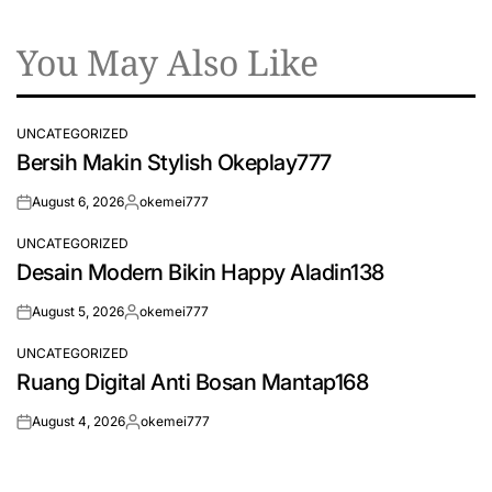
You May Also Like
UNCATEGORIZED
POSTED
Bersih Makin Stylish Okeplay777
IN
August 6, 2026
okemei777
on
Posted
by
UNCATEGORIZED
POSTED
Desain Modern Bikin Happy Aladin138
IN
August 5, 2026
okemei777
on
Posted
by
UNCATEGORIZED
POSTED
Ruang Digital Anti Bosan Mantap168
IN
August 4, 2026
okemei777
on
Posted
by