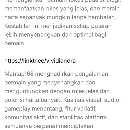
memanfaatkan rules yang jelas, dan meraih
harta sebanyak mungkin tanpa hambatan.
Kestabilan ini menjadikan setiap putaran
lebih menyenangkan dan optimal bagi
pemain.
https://linktr.ee/vividiandra
Mantap168 menghadirkan pengalaman
bermain yang menyenangkan dan
menguntungkan dengan rules jelas dan
potensi harta banyak. Kualitas visual, audio,
gameplay menantang, fitur variatif,
komunitas aktif, dan stabilitas platform
semuanya berperan menciptakan