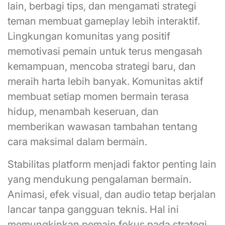
lain, berbagi tips, dan mengamati strategi
teman membuat gameplay lebih interaktif.
Lingkungan komunitas yang positif
memotivasi pemain untuk terus mengasah
kemampuan, mencoba strategi baru, dan
meraih harta lebih banyak. Komunitas aktif
membuat setiap momen bermain terasa
hidup, menambah keseruan, dan
memberikan wawasan tambahan tentang
cara maksimal dalam bermain.
Stabilitas platform menjadi faktor penting lain
yang mendukung pengalaman bermain.
Animasi, efek visual, dan audio tetap berjalan
lancar tanpa gangguan teknis. Hal ini
memungkinkan pemain fokus pada strategi,