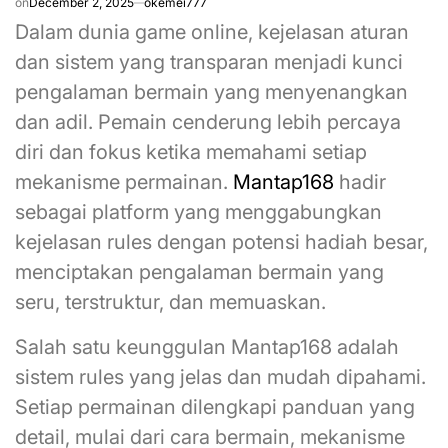
on
December 2, 2025
okemei777
Dalam dunia game online, kejelasan aturan
dan sistem yang transparan menjadi kunci
pengalaman bermain yang menyenangkan
dan adil. Pemain cenderung lebih percaya
diri dan fokus ketika memahami setiap
mekanisme permainan.
Mantap168
hadir
sebagai platform yang menggabungkan
kejelasan rules dengan potensi hadiah besar,
menciptakan pengalaman bermain yang
seru, terstruktur, dan memuaskan.
Salah satu keunggulan Mantap168 adalah
sistem rules yang jelas dan mudah dipahami.
Setiap permainan dilengkapi panduan yang
detail, mulai dari cara bermain, mekanisme