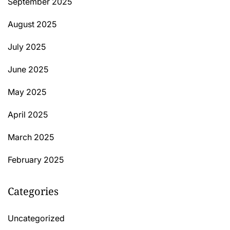
September 2025
August 2025
July 2025
June 2025
May 2025
April 2025
March 2025
February 2025
Categories
Uncategorized