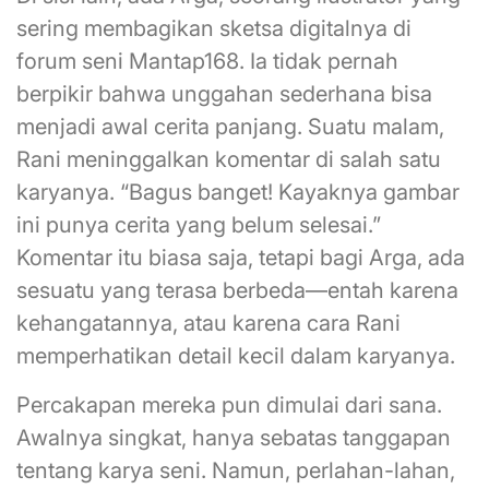
sering membagikan sketsa digitalnya di
forum seni Mantap168. Ia tidak pernah
berpikir bahwa unggahan sederhana bisa
menjadi awal cerita panjang. Suatu malam,
Rani meninggalkan komentar di salah satu
karyanya. “Bagus banget! Kayaknya gambar
ini punya cerita yang belum selesai.”
Komentar itu biasa saja, tetapi bagi Arga, ada
sesuatu yang terasa berbeda—entah karena
kehangatannya, atau karena cara Rani
memperhatikan detail kecil dalam karyanya.
Percakapan mereka pun dimulai dari sana.
Awalnya singkat, hanya sebatas tanggapan
tentang karya seni. Namun, perlahan-lahan,