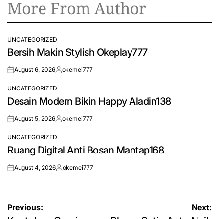
More From Author
UNCATEGORIZED
POSTED
Bersih Makin Stylish Okeplay777
IN
August 6, 2026
okemei777
on
Posted
by
UNCATEGORIZED
POSTED
Desain Modern Bikin Happy Aladin138
IN
August 5, 2026
okemei777
on
Posted
by
UNCATEGORIZED
POSTED
Ruang Digital Anti Bosan Mantap168
IN
August 4, 2026
okemei777
on
Posted
by
Post
Previous:
Next: