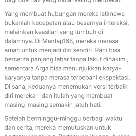
bagi dua hati yang mulai saling mendekat.
Yang membuat hubungan mereka istimewa
bukanlah kecepatan atau besarnya interaksi,
melainkan keaslian yang tumbuh di
dalamnya. Di Mantap168, mereka merasa
aman untuk menjadi diri sendiri. Rani bisa
bercerita panjang lebar tanpa takut dihakimi,
sementara Arga bisa menunjukkan karya-
karyanya tanpa merasa terbebani ekspektasi.
Di sana, keduanya menemukan versi terbaik
diri mereka—dan itulah yang membuat
masing-masing semakin jatuh hati.
Setelah berminggu-minggu berbagi waktu
dan cerita, mereka memutuskan untuk