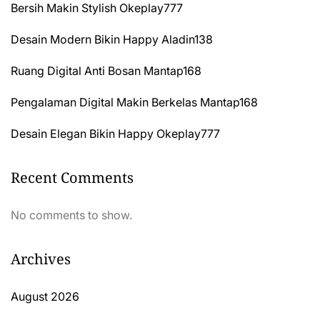
Bersih Makin Stylish Okeplay777
Desain Modern Bikin Happy Aladin138
Ruang Digital Anti Bosan Mantap168
Pengalaman Digital Makin Berkelas Mantap168
Desain Elegan Bikin Happy Okeplay777
Recent Comments
No comments to show.
Archives
August 2026