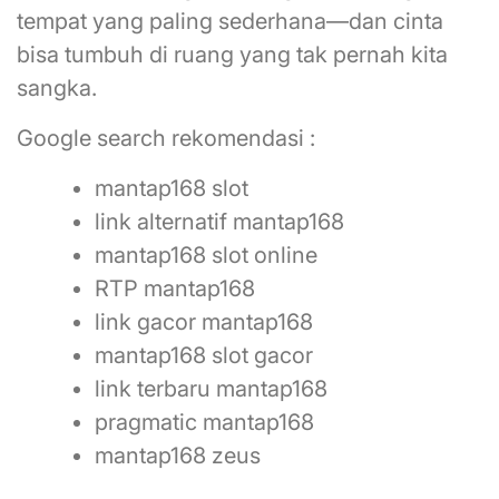
tempat yang paling sederhana—dan cinta
bisa tumbuh di ruang yang tak pernah kita
sangka.
Google search rekomendasi :
mantap168 slot
link alternatif mantap168
mantap168 slot online
RTP mantap168
link gacor mantap168
mantap168 slot gacor
link terbaru mantap168
pragmatic mantap168
mantap168 zeus