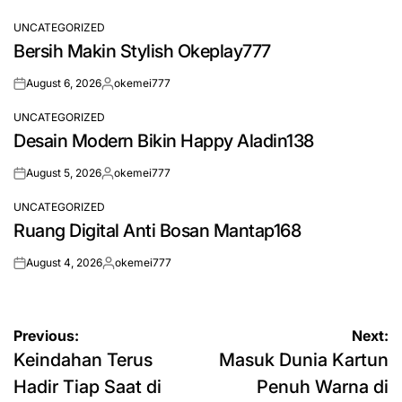
UNCATEGORIZED
POSTED
Bersih Makin Stylish Okeplay777
IN
August 6, 2026
okemei777
on
Posted
by
UNCATEGORIZED
POSTED
Desain Modern Bikin Happy Aladin138
IN
August 5, 2026
okemei777
on
Posted
by
UNCATEGORIZED
POSTED
Ruang Digital Anti Bosan Mantap168
IN
August 4, 2026
okemei777
on
Posted
by
Post
Previous:
Next:
Keindahan Terus
Masuk Dunia Kartun
navigation
Hadir Tiap Saat di
Penuh Warna di