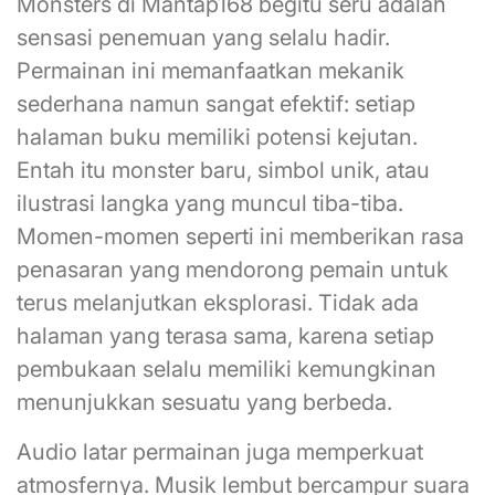
Monsters di Mantap168 begitu seru adalah
sensasi penemuan yang selalu hadir.
Permainan ini memanfaatkan mekanik
sederhana namun sangat efektif: setiap
halaman buku memiliki potensi kejutan.
Entah itu monster baru, simbol unik, atau
ilustrasi langka yang muncul tiba-tiba.
Momen-momen seperti ini memberikan rasa
penasaran yang mendorong pemain untuk
terus melanjutkan eksplorasi. Tidak ada
halaman yang terasa sama, karena setiap
pembukaan selalu memiliki kemungkinan
menunjukkan sesuatu yang berbeda.
Audio latar permainan juga memperkuat
atmosfernya. Musik lembut bercampur suara