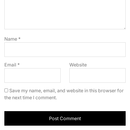
Name
*
Email
*
Website
Save my name, email, and website in this browser for
the next time I comment.