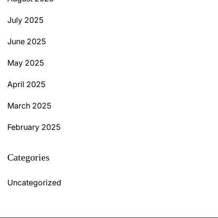
July 2025
June 2025
May 2025
April 2025
March 2025
February 2025
Categories
Uncategorized