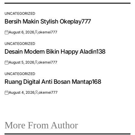
UNCATEGORIZED
POSTED
Bersih Makin Stylish Okeplay777
IN
August 6, 2026
okemei777
on
Posted
by
UNCATEGORIZED
POSTED
Desain Modern Bikin Happy Aladin138
IN
August 5, 2026
okemei777
on
Posted
by
UNCATEGORIZED
POSTED
Ruang Digital Anti Bosan Mantap168
IN
August 4, 2026
okemei777
on
Posted
by
More From Author