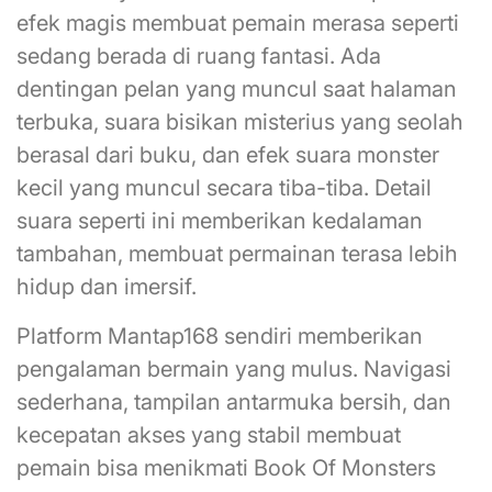
efek magis membuat pemain merasa seperti
sedang berada di ruang fantasi. Ada
dentingan pelan yang muncul saat halaman
terbuka, suara bisikan misterius yang seolah
berasal dari buku, dan efek suara monster
kecil yang muncul secara tiba-tiba. Detail
suara seperti ini memberikan kedalaman
tambahan, membuat permainan terasa lebih
hidup dan imersif.
Platform Mantap168 sendiri memberikan
pengalaman bermain yang mulus. Navigasi
sederhana, tampilan antarmuka bersih, dan
kecepatan akses yang stabil membuat
pemain bisa menikmati Book Of Monsters