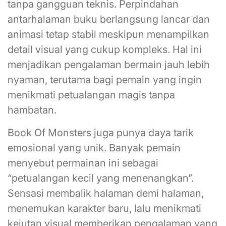
tanpa gangguan teknis. Perpindahan
antarhalaman buku berlangsung lancar dan
animasi tetap stabil meskipun menampilkan
detail visual yang cukup kompleks. Hal ini
menjadikan pengalaman bermain jauh lebih
nyaman, terutama bagi pemain yang ingin
menikmati petualangan magis tanpa
hambatan.
Book Of Monsters juga punya daya tarik
emosional yang unik. Banyak pemain
menyebut permainan ini sebagai
“petualangan kecil yang menenangkan”.
Sensasi membalik halaman demi halaman,
menemukan karakter baru, lalu menikmati
kejutan visual memberikan pengalaman yang