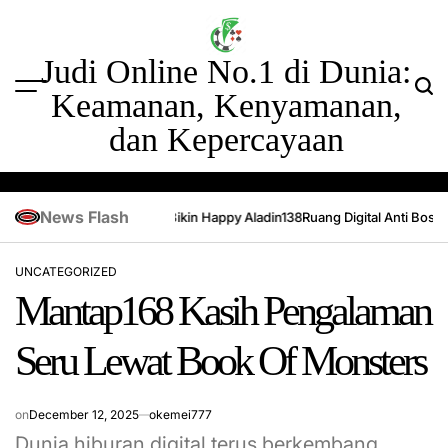
Skip
to
content
Judi Online No.1 di Dunia:
Keamanan, Kenyamanan,
dan Kepercayaan
News Flash
Okeplay777
Desain Modern Bikin Happy Aladin138
Ruang Digital Anti Bosan
UNCATEGORIZED
POSTED
Mantap168 Kasih Pengalaman
IN
Seru Lewat Book Of Monsters
on
December 12, 2025
okemei777
Dunia hiburan digital terus berkembang,