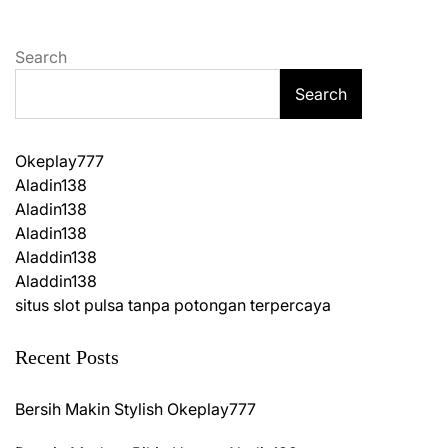
Search
Search
Okeplay777
Aladin138
Aladin138
Aladin138
Aladdin138
Aladdin138
situs slot pulsa tanpa potongan terpercaya
Recent Posts
Bersih Makin Stylish Okeplay777