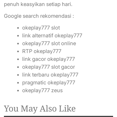
penuh keasyikan setiap hari.
Google search rekomendasi :
okeplay777 slot
link alternatif okeplay777
okeplay777 slot online
RTP okeplay777
link gacor okeplay777
okeplay777 slot gacor
link terbaru okeplay777
pragmatic okeplay777
okeplay777 zeus
You May Also Like