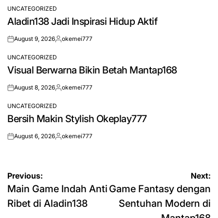
UNCATEGORIZED
POSTED
Aladin138 Jadi Inspirasi Hidup Aktif
IN
August 9, 2026
okemei777
on
Posted
by
UNCATEGORIZED
POSTED
Visual Berwarna Bikin Betah Mantap168
IN
August 8, 2026
okemei777
on
Posted
by
UNCATEGORIZED
POSTED
Bersih Makin Stylish Okeplay777
IN
August 6, 2026
okemei777
on
Posted
by
Post
Previous:
Next:
Main Game Indah Anti
Game Fantasy dengan
navigation
Ribet di Aladin138
Sentuhan Modern di