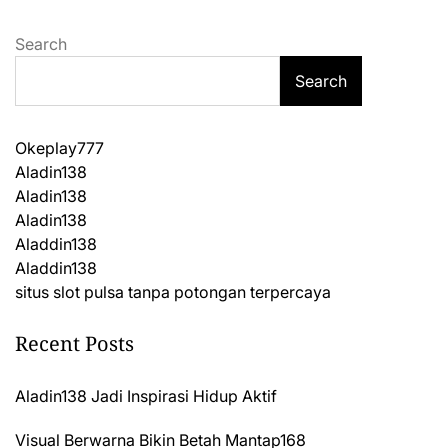
Search
Search
Okeplay777
Aladin138
Aladin138
Aladin138
Aladdin138
Aladdin138
situs slot pulsa tanpa potongan terpercaya
Recent Posts
Aladin138 Jadi Inspirasi Hidup Aktif
Visual Berwarna Bikin Betah Mantap168