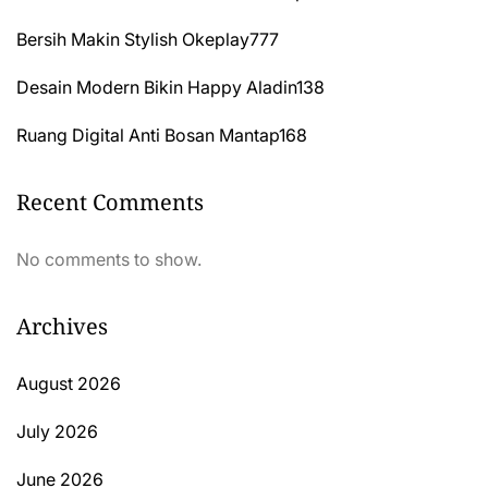
Bersih Makin Stylish Okeplay777
Desain Modern Bikin Happy Aladin138
Ruang Digital Anti Bosan Mantap168
Recent Comments
No comments to show.
Archives
August 2026
July 2026
June 2026