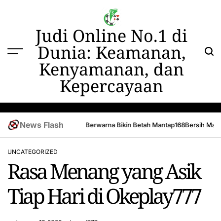
Skip
to
content
Judi Online No.1 di
Dunia: Keamanan,
Kenyamanan, dan
Kepercayaan
News Flash
Inspirasi Hidup Aktif
Visual Berwarna Bikin Betah Mantap168
Bersih Makin 
UNCATEGORIZED
POSTED
Rasa Menang yang Asik
IN
Tiap Hari di Okeplay777