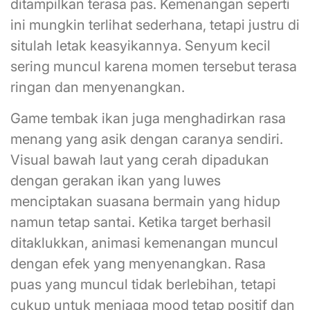
ditampilkan terasa pas. Kemenangan seperti
ini mungkin terlihat sederhana, tetapi justru di
situlah letak keasyikannya. Senyum kecil
sering muncul karena momen tersebut terasa
ringan dan menyenangkan.
Game tembak ikan juga menghadirkan rasa
menang yang asik dengan caranya sendiri.
Visual bawah laut yang cerah dipadukan
dengan gerakan ikan yang luwes
menciptakan suasana bermain yang hidup
namun tetap santai. Ketika target berhasil
ditaklukkan, animasi kemenangan muncul
dengan efek yang menyenangkan. Rasa
puas yang muncul tidak berlebihan, tetapi
cukup untuk menjaga mood tetap positif dan