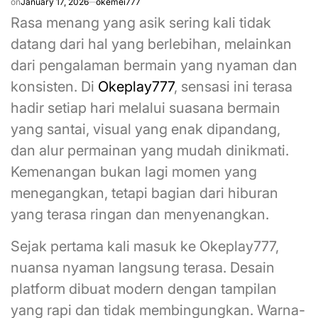
on
January 17, 2026
okemei777
Rasa menang yang asik sering kali tidak
datang dari hal yang berlebihan, melainkan
dari pengalaman bermain yang nyaman dan
konsisten. Di
Okeplay777
, sensasi ini terasa
hadir setiap hari melalui suasana bermain
yang santai, visual yang enak dipandang,
dan alur permainan yang mudah dinikmati.
Kemenangan bukan lagi momen yang
menegangkan, tetapi bagian dari hiburan
yang terasa ringan dan menyenangkan.
Sejak pertama kali masuk ke Okeplay777,
nuansa nyaman langsung terasa. Desain
platform dibuat modern dengan tampilan
yang rapi dan tidak membingungkan. Warna-