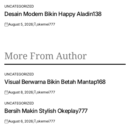
by
UNCATEGORIZED
POSTED
Desain Modern Bikin Happy Aladin138
IN
August 5, 2026
okemei777
on
Posted
by
More From Author
UNCATEGORIZED
POSTED
Visual Berwarna Bikin Betah Mantap168
IN
August 8, 2026
okemei777
on
Posted
by
UNCATEGORIZED
POSTED
Bersih Makin Stylish Okeplay777
IN
August 6, 2026
okemei777
on
Posted
by