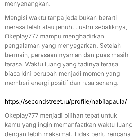
menyenangkan.
Mengisi waktu tanpa jeda bukan berarti
merasa lelah atau jenuh. Justru sebaliknya,
Okeplay777 mampu menghadirkan
pengalaman yang menyegarkan. Setelah
bermain, perasaan nyaman dan puas masih
terasa. Waktu luang yang tadinya terasa
biasa kini berubah menjadi momen yang
memberi energi positif dan rasa senang.
https://secondstreet.ru/profile/nabilapaula/
Okeplay777 menjadi pilihan tepat untuk
kamu yang ingin memanfaatkan waktu luang
dengan lebih maksimal. Tidak perlu rencana