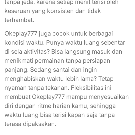
tanpa jeda, karena setiap menit terisi oleh
keseruan yang konsisten dan tidak
terhambat.
Okeplay777 juga cocok untuk berbagai
kondisi waktu. Punya waktu luang sebentar
di sela aktivitas? Bisa langsung masuk dan
menikmati permainan tanpa persiapan
panjang. Sedang santai dan ingin
menghabiskan waktu lebih lama? Tetap
nyaman tanpa tekanan. Fleksibilitas ini
membuat Okeplay777 mampu menyesuaikan
diri dengan ritme harian kamu, sehingga
waktu luang bisa terisi kapan saja tanpa
terasa dipaksakan.