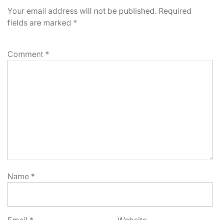
Your email address will not be published.
Required
fields are marked
*
Comment
*
Name
*