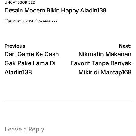
UNCATEGORIZED
POSTED
Desain Modern Bikin Happy Aladin138
IN
August 5, 2026
okemei777
on
Posted
by
Post
Previous:
Next:
Dari Game Ke Cash
Nikmatin Makanan
navigation
Gak Pake Lama Di
Favorit Tanpa Banyak
Aladin138
Mikir di Mantap168
Leave a Reply