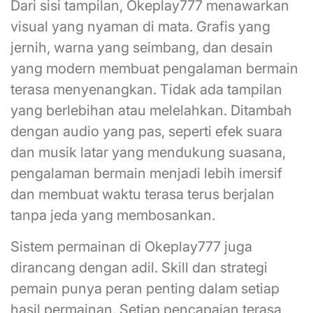
Dari sisi tampilan, Okeplay777 menawarkan
visual yang nyaman di mata. Grafis yang
jernih, warna yang seimbang, dan desain
yang modern membuat pengalaman bermain
terasa menyenangkan. Tidak ada tampilan
yang berlebihan atau melelahkan. Ditambah
dengan audio yang pas, seperti efek suara
dan musik latar yang mendukung suasana,
pengalaman bermain menjadi lebih imersif
dan membuat waktu terasa terus berjalan
tanpa jeda yang membosankan.
Sistem permainan di Okeplay777 juga
dirancang dengan adil. Skill dan strategi
pemain punya peran penting dalam setiap
hasil permainan. Setiap pencapaian terasa