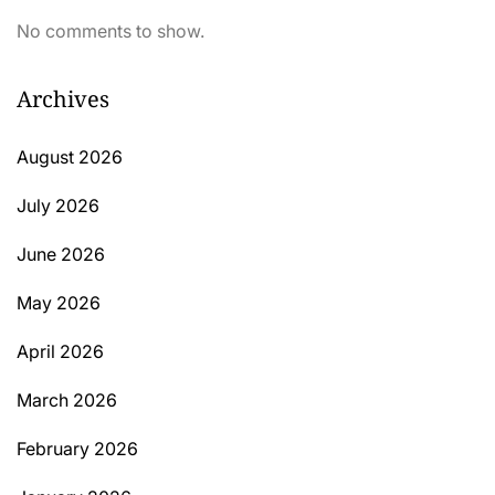
No comments to show.
Archives
August 2026
July 2026
June 2026
May 2026
April 2026
March 2026
February 2026