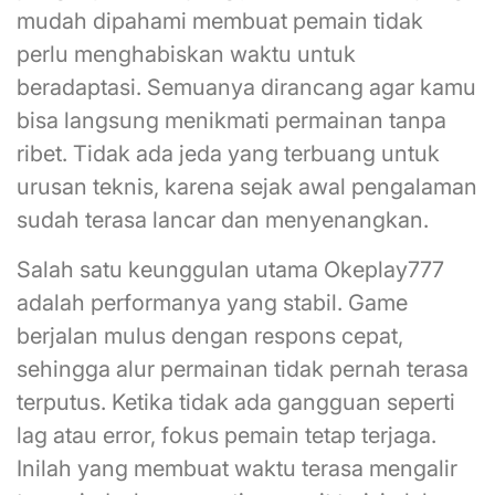
mudah dipahami membuat pemain tidak
perlu menghabiskan waktu untuk
beradaptasi. Semuanya dirancang agar kamu
bisa langsung menikmati permainan tanpa
ribet. Tidak ada jeda yang terbuang untuk
urusan teknis, karena sejak awal pengalaman
sudah terasa lancar dan menyenangkan.
Salah satu keunggulan utama Okeplay777
adalah performanya yang stabil. Game
berjalan mulus dengan respons cepat,
sehingga alur permainan tidak pernah terasa
terputus. Ketika tidak ada gangguan seperti
lag atau error, fokus pemain tetap terjaga.
Inilah yang membuat waktu terasa mengalir