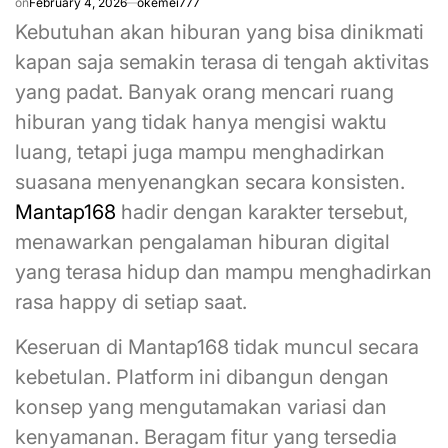
on
February 4, 2026
okemei777
Kebutuhan akan hiburan yang bisa dinikmati
kapan saja semakin terasa di tengah aktivitas
yang padat. Banyak orang mencari ruang
hiburan yang tidak hanya mengisi waktu
luang, tetapi juga mampu menghadirkan
suasana menyenangkan secara konsisten.
Mantap168
hadir dengan karakter tersebut,
menawarkan pengalaman hiburan digital
yang terasa hidup dan mampu menghadirkan
rasa happy di setiap saat.
Keseruan di Mantap168 tidak muncul secara
kebetulan. Platform ini dibangun dengan
konsep yang mengutamakan variasi dan
kenyamanan. Beragam fitur yang tersedia