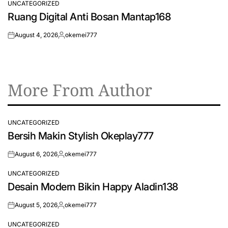
UNCATEGORIZED
POSTED
Ruang Digital Anti Bosan Mantap168
IN
August 4, 2026
okemei777
on
Posted
by
More From Author
UNCATEGORIZED
POSTED
Bersih Makin Stylish Okeplay777
IN
August 6, 2026
okemei777
on
Posted
by
UNCATEGORIZED
POSTED
Desain Modern Bikin Happy Aladin138
IN
August 5, 2026
okemei777
on
Posted
by
UNCATEGORIZED