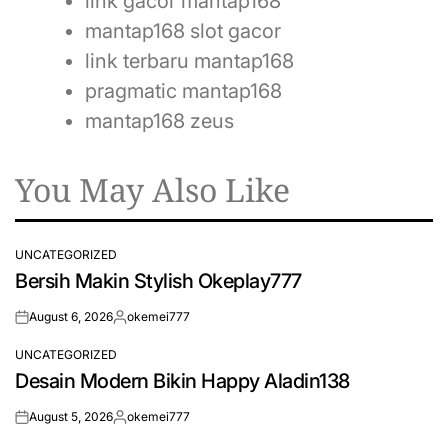
link gacor mantap168
mantap168 slot gacor
link terbaru mantap168
pragmatic mantap168
mantap168 zeus
You May Also Like
UNCATEGORIZED
POSTED
Bersih Makin Stylish Okeplay777
IN
August 6, 2026
okemei777
on
Posted
by
UNCATEGORIZED
POSTED
Desain Modern Bikin Happy Aladin138
IN
August 5, 2026
okemei777
on
Posted
by