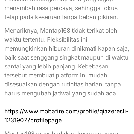
menambah rasa percaya, sehingga fokus
tetap pada keseruan tanpa beban pikiran.
Menariknya, Mantap168 tidak terikat oleh
waktu tertentu. Fleksibilitas ini
memungkinkan hiburan dinikmati kapan saja,
baik saat senggang singkat maupun di waktu
santai yang lebih panjang. Kebebasan
tersebut membuat platform ini mudah
disesuaikan dengan rutinitas harian, tanpa
harus mengubah jadwal yang sudah ada.
https://www.mobafire.com/profile/qiazeresti-
1231907?profilepage
Mantap168 menghadirkan keseruan yang