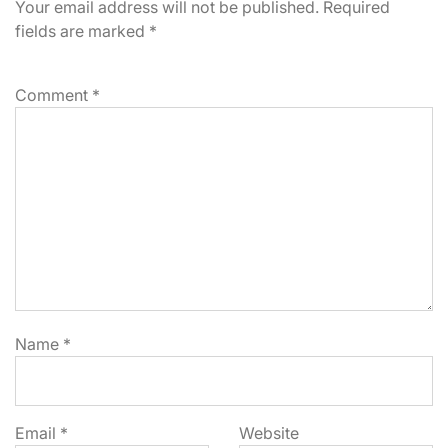
Your email address will not be published.
Required
fields are marked
*
Comment
*
Name
*
Email
*
Website