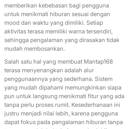
memberikan kebebasan bagi pengguna
untuk menikmati hiburan sesuai dengan
mood dan waktu yang dimiliki. Setiap
aktivitas terasa memiliki warna tersendiri,
sehingga pengalaman yang dirasakan tidak
mudah membosankan.
Salah satu hal yang membuat Mantap168
terasa menyenangkan adalah alur
penggunaannya yang sederhana. Sistem
yang mudah dipahami memungkinkan siapa
pun untuk langsung menikmati fitur yang ada
tanpa perlu proses rumit. Kesederhanaan ini
justru menjadi nilai lebih, karena pengguna
dapat fokus pada pengalaman hiburan tanpa