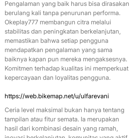
Pengalaman yang baik harus bisa dirasakan
berulang kali tanpa penurunan performa.
Okeplay777 membangun citra melalui
stabilitas dan peningkatan berkelanjutan,
memastikan bahwa setiap pengguna
mendapatkan pengalaman yang sama
baiknya kapan pun mereka mengaksesnya.
Komitmen terhadap kualitas ini memperkuat
kepercayaan dan loyalitas pengguna.
https://web.bikemap.net/u/ulfarevani
Ceria level maksimal bukan hanya tentang
tampilan atau fitur semata. Ia merupakan
hasil dari kombinasi desain yang ramah,
inovasi berkelanjutan, komunitas yang aktif,