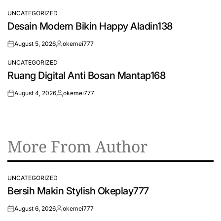
by
UNCATEGORIZED
POSTED
Desain Modern Bikin Happy Aladin138
IN
August 5, 2026
okemei777
on
Posted
by
UNCATEGORIZED
POSTED
Ruang Digital Anti Bosan Mantap168
IN
August 4, 2026
okemei777
on
Posted
by
More From Author
UNCATEGORIZED
POSTED
Bersih Makin Stylish Okeplay777
IN
August 6, 2026
okemei777
on
Posted