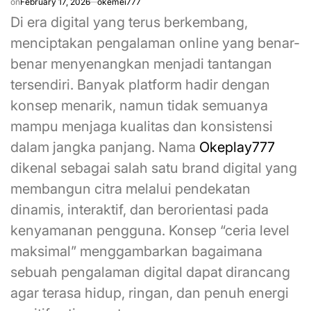
on
February 17, 2026
okemei777
Di era digital yang terus berkembang,
menciptakan pengalaman online yang benar-
benar menyenangkan menjadi tantangan
tersendiri. Banyak platform hadir dengan
konsep menarik, namun tidak semuanya
mampu menjaga kualitas dan konsistensi
dalam jangka panjang. Nama
Okeplay777
dikenal sebagai salah satu brand digital yang
membangun citra melalui pendekatan
dinamis, interaktif, dan berorientasi pada
kenyamanan pengguna. Konsep “ceria level
maksimal” menggambarkan bagaimana
sebuah pengalaman digital dapat dirancang
agar terasa hidup, ringan, dan penuh energi