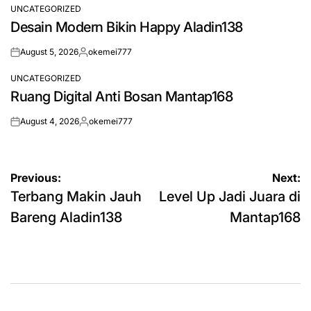
by
UNCATEGORIZED
POSTED
Desain Modern Bikin Happy Aladin138
IN
August 5, 2026
okemei777
on
Posted
by
UNCATEGORIZED
POSTED
Ruang Digital Anti Bosan Mantap168
IN
August 4, 2026
okemei777
on
Posted
by
Post
Previous:
Next:
Terbang Makin Jauh
Level Up Jadi Juara di
navigation
Bareng Aladin138
Mantap168