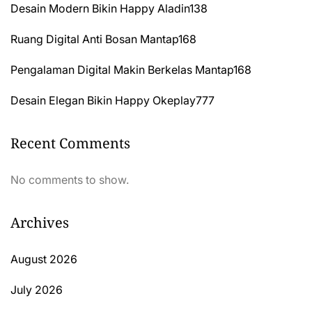
Desain Modern Bikin Happy Aladin138
Ruang Digital Anti Bosan Mantap168
Pengalaman Digital Makin Berkelas Mantap168
Desain Elegan Bikin Happy Okeplay777
Recent Comments
No comments to show.
Archives
August 2026
July 2026