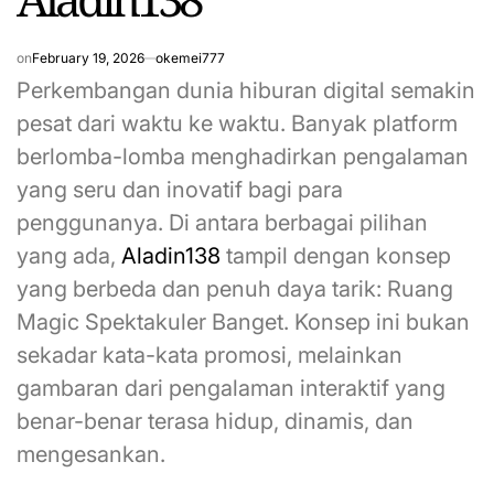
on
February 19, 2026
okemei777
Perkembangan dunia hiburan digital semakin
pesat dari waktu ke waktu. Banyak platform
berlomba-lomba menghadirkan pengalaman
yang seru dan inovatif bagi para
penggunanya. Di antara berbagai pilihan
yang ada,
Aladin138
tampil dengan konsep
yang berbeda dan penuh daya tarik: Ruang
Magic Spektakuler Banget. Konsep ini bukan
sekadar kata-kata promosi, melainkan
gambaran dari pengalaman interaktif yang
benar-benar terasa hidup, dinamis, dan
mengesankan.