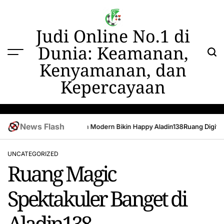
Skip
to
content
Judi Online No.1 di
Dunia: Keamanan,
Kenyamanan, dan
Kepercayaan
News Flash
n Stylish Okeplay777
Desain Modern Bikin Happy Aladin138
Ruang Digital 
UNCATEGORIZED
POSTED
Ruang Magic
IN
Spektakuler Banget di
Aladin138