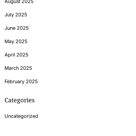
August 2025
July 2025
June 2025
May 2025
April 2025
March 2025
February 2025
Categories
Uncategorized