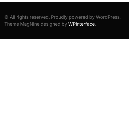
© All rights reserved. Proudly powered by WordPress.
Theme MagNine designed by
WPInterface
.