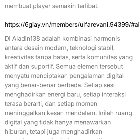
membuat player semakin terlibat.
https://6giay.vn/members/ulfarevani.94399/#a
Di Aladin138 adalah kombinasi harmonis
antara desain modern, teknologi stabil,
kreativitas tanpa batas, serta komunitas yang
aktif dan suportif. Semua elemen tersebut
menyatu menciptakan pengalaman digital
yang benar-benar berbeda. Setiap sesi
menghadirkan energi baru, setiap interaksi
terasa berarti, dan setiap momen
meninggalkan kesan mendalam. Inilah ruang
digital yang tidak hanya menawarkan
hiburan, tetapi juga menghadirkan