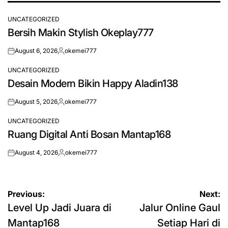
UNCATEGORIZED
POSTED
Bersih Makin Stylish Okeplay777
IN
August 6, 2026
okemei777
on
Posted
by
UNCATEGORIZED
POSTED
Desain Modern Bikin Happy Aladin138
IN
August 5, 2026
okemei777
on
Posted
by
UNCATEGORIZED
POSTED
Ruang Digital Anti Bosan Mantap168
IN
August 4, 2026
okemei777
on
Posted
by
Post
Previous:
Next:
Level Up Jadi Juara di
Jalur Online Gaul
navigation
Mantap168
Setiap Hari di