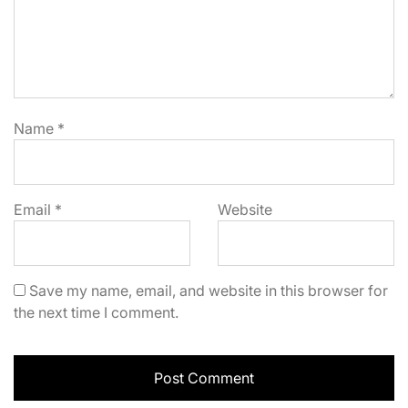
Name
*
Email
*
Website
Save my name, email, and website in this browser for
the next time I comment.