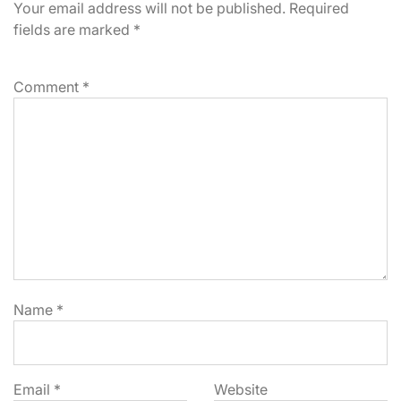
Your email address will not be published.
Required
fields are marked
*
Comment
*
Name
*
Email
*
Website