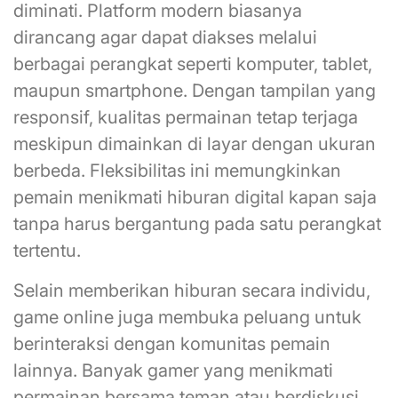
diminati. Platform modern biasanya
dirancang agar dapat diakses melalui
berbagai perangkat seperti komputer, tablet,
maupun smartphone. Dengan tampilan yang
responsif, kualitas permainan tetap terjaga
meskipun dimainkan di layar dengan ukuran
berbeda. Fleksibilitas ini memungkinkan
pemain menikmati hiburan digital kapan saja
tanpa harus bergantung pada satu perangkat
tertentu.
Selain memberikan hiburan secara individu,
game online juga membuka peluang untuk
berinteraksi dengan komunitas pemain
lainnya. Banyak gamer yang menikmati
permainan bersama teman atau berdiskusi