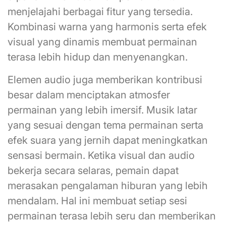
menjelajahi berbagai fitur yang tersedia.
Kombinasi warna yang harmonis serta efek
visual yang dinamis membuat permainan
terasa lebih hidup dan menyenangkan.
Elemen audio juga memberikan kontribusi
besar dalam menciptakan atmosfer
permainan yang lebih imersif. Musik latar
yang sesuai dengan tema permainan serta
efek suara yang jernih dapat meningkatkan
sensasi bermain. Ketika visual dan audio
bekerja secara selaras, pemain dapat
merasakan pengalaman hiburan yang lebih
mendalam. Hal ini membuat setiap sesi
permainan terasa lebih seru dan memberikan