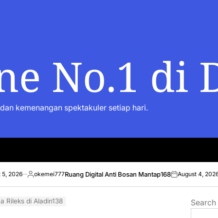
ine No.1 d
 dan kemenangan spektakuler setiap hari.
Ruang Digital Anti Bosan Mantap168
026
okemei777
August 4, 2026
Posted
on
Po
by
by
 Rileks di Aladin138
Search