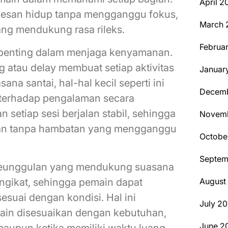
April 2
kesan hidup tanpa mengganggu fokus,
March 
ang mendukung rasa rileks.
Februa
r penting dalam menjaga kenyamanan.
g atau delay membuat setiap aktivitas
Januar
na santai, hal-hal kecil seperti ini
Decemb
terhadap pengalaman secara
 setiap sesi berjalan stabil, sehingga
Novemb
nan tanpa hambatan yang mengganggu
Octobe
Septem
i keunggulan yang mendukung suasana
engikat, sehingga pemain dapat
August
esuai dengan kondisi. Hal ini
July 2
in disesuaikan dengan kebutuhan,
June 2