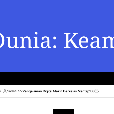
i Dunia: K
Pengalaman Digital Makin Berkelas Mantap168
okemei777
August 3, 2026
sted
on