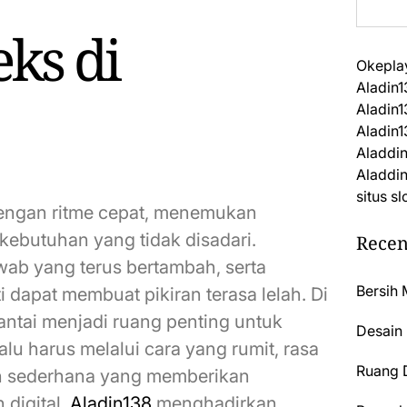
eks di
Okepla
Aladin1
Aladin1
Aladin1
Aladdi
Aladdi
situs s
dengan ritme cepat, menemukan
 kebutuhan yang tidak disadari.
Recen
wab yang terus bertambah, serta
Bersih 
i dapat membuat pikiran terasa lelah. Di
antai menjadi ruang penting untuk
Desain
u harus melalui cara yang rumit, rasa
Ruang D
man sederhana yang memberikan
digital,
Aladin138
menghadirkan