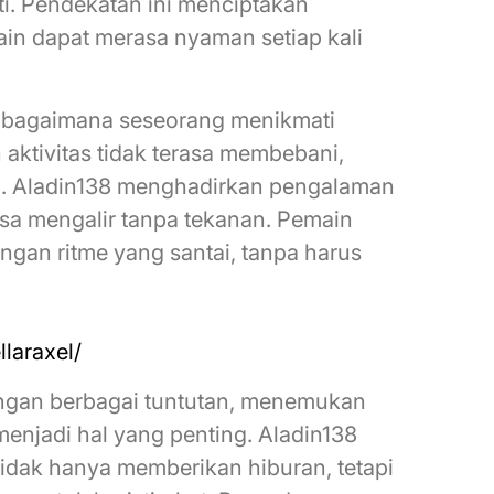
. Pendekatan ini menciptakan
ain dapat merasa nyaman setiap kali
an bagaimana seseorang menikmati
 aktivitas tidak terasa membebani,
an. Aladin138 menghadirkan pengalaman
erasa mengalir tanpa tekanan. Pemain
gan ritme yang santai, tanpa harus
llaraxel/
ngan berbagai tuntutan, menemukan
menjadi hal yang penting. Aladin138
dak hanya memberikan hiburan, tetapi