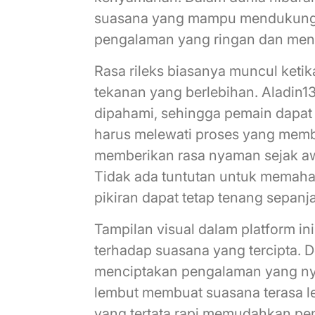
suasana yang mampu mendukung 
pengalaman yang ringan dan me
Rasa rileks biasanya muncul keti
tekanan yang berlebihan. Aladin
dipahami, sehingga pemain dapat
harus melewati proses yang mem
memberikan rasa nyaman sejak awa
Tidak ada tuntutan untuk memaha
pikiran dapat tetap tenang sepan
Tampilan visual dalam platform i
terhadap suasana yang tercipta. D
menciptakan pengalaman yang ny
lembut membuat suasana terasa le
yang tertata rapi memudahkan pe