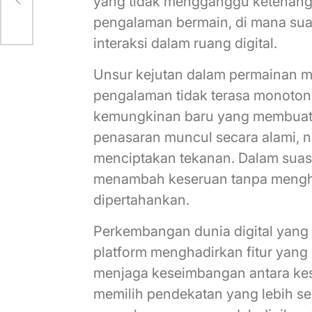
yang tidak mengganggu ketenang
pengalaman bermain, di mana suas
interaksi dalam ruang digital.
Unsur kejutan dalam permainan 
pengalaman tidak terasa monoto
kemungkinan baru yang membuat w
penasaran muncul secara alami, n
menciptakan tekanan. Dalam suasan
menambah keseruan tanpa menghil
dipertahankan.
Perkembangan dunia digital yan
platform menghadirkan fitur yan
menjaga keseimbangan antara ke
memilih pendekatan yang lebih s