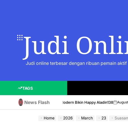
Skip
to
content
Judi Onl
Judi online terbesar dengan ribuan pemain aktif
TAGS
News Flash
Desain Modern Bikin Happy Aladin138
t 6, 2026
okemei777
August 5, 2
Posted
on
by
Home
2026
March
23
Suasana