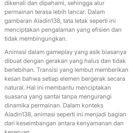
dikenali dan dipahami, sehingga alur
permainan terasa lebih lancar. Dalam
gambaran Aladin138, tata letak seperti ini
menciptakan pengalaman yang efisien dan
tidak membingungkan.
Animasi dalam gameplay yang asik biasanya
dibuat dengan gerakan yang halus dan tidak
berlebihan. Transisi yang lembut memberikan
kesan bahwa setiap elemen bergerak secara
natural. Hal ini membantu menciptakan
suasana yang santai tanpa mengurangi
dinamika permainan. Dalam konteks
Aladin138, animasi seperti ini menjadi bagian
dari keseimbangan antara kenyamanan dan
keseruan.