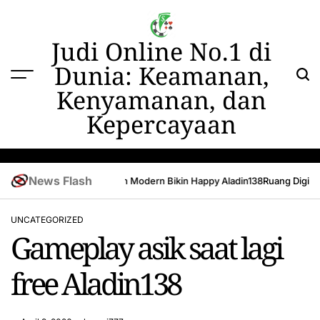
Skip
to
content
Judi Online No.1 di
Dunia: Keamanan,
Kenyamanan, dan
Kepercayaan
News Flash
n Stylish Okeplay777
Desain Modern Bikin Happy Aladin138
Ruang Digital 
UNCATEGORIZED
POSTED
Gameplay asik saat lagi
IN
free Aladin138