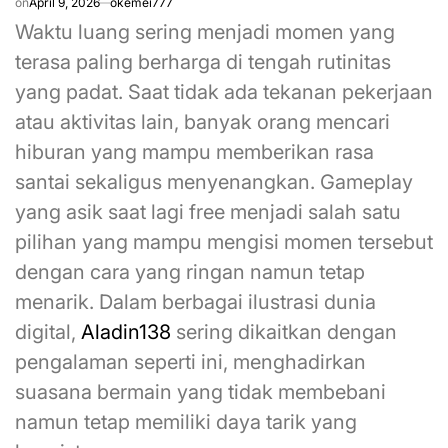
on
April 9, 2026
okemei777
Waktu luang sering menjadi momen yang
terasa paling berharga di tengah rutinitas
yang padat. Saat tidak ada tekanan pekerjaan
atau aktivitas lain, banyak orang mencari
hiburan yang mampu memberikan rasa
santai sekaligus menyenangkan. Gameplay
yang asik saat lagi free menjadi salah satu
pilihan yang mampu mengisi momen tersebut
dengan cara yang ringan namun tetap
menarik. Dalam berbagai ilustrasi dunia
digital,
Aladin138
sering dikaitkan dengan
pengalaman seperti ini, menghadirkan
suasana bermain yang tidak membebani
namun tetap memiliki daya tarik yang