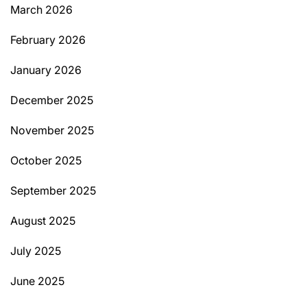
March 2026
February 2026
January 2026
December 2025
November 2025
October 2025
September 2025
August 2025
July 2025
June 2025