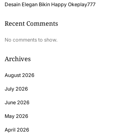
Desain Elegan Bikin Happy Okeplay777
Recent Comments
No comments to show.
Archives
August 2026
July 2026
June 2026
May 2026
April 2026