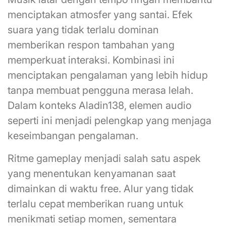
menciptakan atmosfer yang santai. Efek
suara yang tidak terlalu dominan
memberikan respon tambahan yang
memperkuat interaksi. Kombinasi ini
menciptakan pengalaman yang lebih hidup
tanpa membuat pengguna merasa lelah.
Dalam konteks Aladin138, elemen audio
seperti ini menjadi pelengkap yang menjaga
keseimbangan pengalaman.
Ritme gameplay menjadi salah satu aspek
yang menentukan kenyamanan saat
dimainkan di waktu free. Alur yang tidak
terlalu cepat memberikan ruang untuk
menikmati setiap momen, sementara