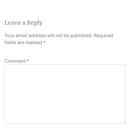
Leave a Reply
Your email address will not be published.
Required
fields are marked
*
Comment
*