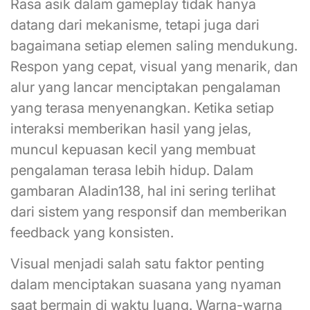
Rasa asik dalam gameplay tidak hanya
datang dari mekanisme, tetapi juga dari
bagaimana setiap elemen saling mendukung.
Respon yang cepat, visual yang menarik, dan
alur yang lancar menciptakan pengalaman
yang terasa menyenangkan. Ketika setiap
interaksi memberikan hasil yang jelas,
muncul kepuasan kecil yang membuat
pengalaman terasa lebih hidup. Dalam
gambaran Aladin138, hal ini sering terlihat
dari sistem yang responsif dan memberikan
feedback yang konsisten.
Visual menjadi salah satu faktor penting
dalam menciptakan suasana yang nyaman
saat bermain di waktu luang. Warna-warna