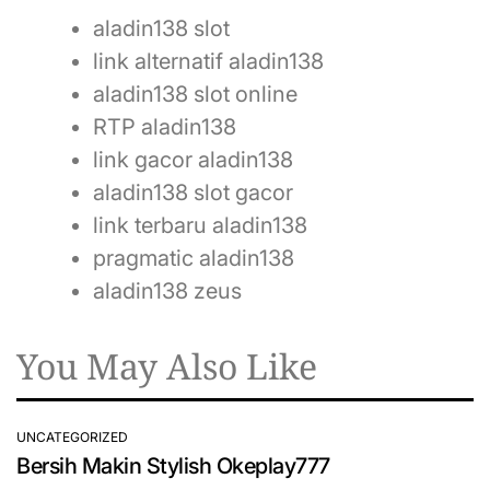
aladin138 slot
link alternatif aladin138
aladin138 slot online
RTP aladin138
link gacor aladin138
aladin138 slot gacor
link terbaru aladin138
pragmatic aladin138
aladin138 zeus
You May Also Like
UNCATEGORIZED
POSTED
Bersih Makin Stylish Okeplay777
IN