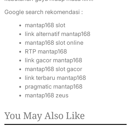
Google search rekomendasi :
mantap168 slot
link alternatif mantap168
mantap168 slot online
RTP mantap168
link gacor mantap168
mantap168 slot gacor
link terbaru mantap168
pragmatic mantap168
mantap168 zeus
You May Also Like