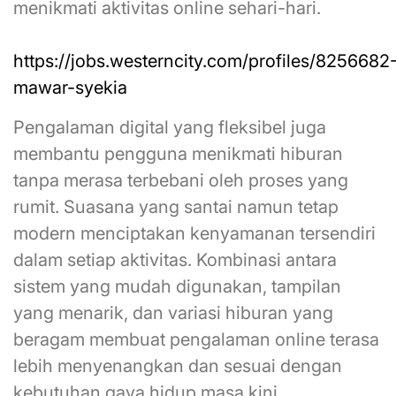
menikmati aktivitas online sehari-hari.
https://jobs.westerncity.com/profiles/8256682
mawar-syekia
Pengalaman digital yang fleksibel juga
membantu pengguna menikmati hiburan
tanpa merasa terbebani oleh proses yang
rumit. Suasana yang santai namun tetap
modern menciptakan kenyamanan tersendiri
dalam setiap aktivitas. Kombinasi antara
sistem yang mudah digunakan, tampilan
yang menarik, dan variasi hiburan yang
beragam membuat pengalaman online terasa
lebih menyenangkan dan sesuai dengan
kebutuhan gaya hidup masa kini.