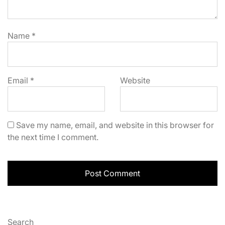
Name
*
Email
*
Website
Save my name, email, and website in this browser for
the next time I comment.
Search