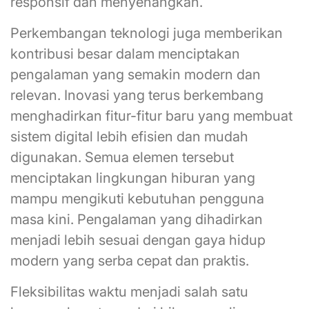
responsif dan menyenangkan.
Perkembangan teknologi juga memberikan
kontribusi besar dalam menciptakan
pengalaman yang semakin modern dan
relevan. Inovasi yang terus berkembang
menghadirkan fitur-fitur baru yang membuat
sistem digital lebih efisien dan mudah
digunakan. Semua elemen tersebut
menciptakan lingkungan hiburan yang
mampu mengikuti kebutuhan pengguna
masa kini. Pengalaman yang dihadirkan
menjadi lebih sesuai dengan gaya hidup
modern yang serba cepat dan praktis.
Fleksibilitas waktu menjadi salah satu