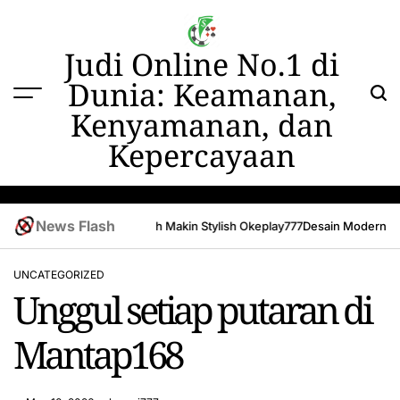
Skip
to
content
Judi Online No.1 di
Dunia: Keamanan,
Kenyamanan, dan
Kepercayaan
News Flash
Bikin Betah Mantap168
Bersih Makin Stylish Okeplay777
Desain Modern Biki
UNCATEGORIZED
POSTED
Unggul setiap putaran di
IN
Mantap168