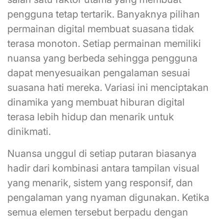
pengguna tetap tertarik. Banyaknya pilihan
permainan digital membuat suasana tidak
terasa monoton. Setiap permainan memiliki
nuansa yang berbeda sehingga pengguna
dapat menyesuaikan pengalaman sesuai
suasana hati mereka. Variasi ini menciptakan
dinamika yang membuat hiburan digital
terasa lebih hidup dan menarik untuk
dinikmati.
Nuansa unggul di setiap putaran biasanya
hadir dari kombinasi antara tampilan visual
yang menarik, sistem yang responsif, dan
pengalaman yang nyaman digunakan. Ketika
semua elemen tersebut berpadu dengan