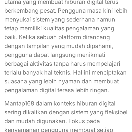
utama yang membuat hiburan digital terus
berkembang pesat. Pengguna masa kini lebih
menyukai sistem yang sederhana namun
tetap memiliki kualitas pengalaman yang
baik. Ketika sebuah platform dirancang
dengan tampilan yang mudah dipahami,
pengguna dapat langsung menikmati
berbagai aktivitas tanpa harus mempelajari
terlalu banyak hal teknis. Hal ini menciptakan
suasana yang lebih nyaman dan membuat
pengalaman digital terasa lebih ringan.
Mantap168 dalam konteks hiburan digital
sering dikaitkan dengan sistem yang fleksibel
dan mudah digunakan. Fokus pada
kenyamanan pengguna membuat setiap