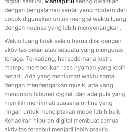
digital saat ini,
Mantap168
sering dikaitkan
dengan pengalaman santai yang modern dan
cocok digunakan untuk mengisi waktu luang
dengan nuansa yang lebih menyenangkan.
Waktu luang tidak selalu harus diisi dengan
aktivitas besar atau sesuatu yang menguras
tenaga. Terkadang, hal sederhana justru
mampu memberikan rasa nyaman yang lebih
berarti. Ada yang menikmati waktu santai
dengan mendengarkan musik, ada yang
menonton hiburan digital, dan ada pula yang
memilih menikmati suasana online yang
ringan untuk menciptakan mood lebih baik.
Kehadiran hiburan digital membuat semua
aktivitas tersebut menjadi lebih praktis