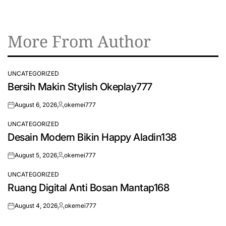
More From Author
UNCATEGORIZED
POSTED
Bersih Makin Stylish Okeplay777
IN
August 6, 2026
okemei777
on
Posted
by
UNCATEGORIZED
POSTED
Desain Modern Bikin Happy Aladin138
IN
August 5, 2026
okemei777
on
Posted
by
UNCATEGORIZED
POSTED
Ruang Digital Anti Bosan Mantap168
IN
August 4, 2026
okemei777
on
Posted
by