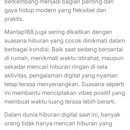
berkembang menjadi bagian penting dari
gaya hidup modern yang fleksibel dan
praktis.
Mantap168 juga sering dikaitkan dengan
suasana hiburan yang cocok dinikmati dalam
berbagai kondisi. Baik saat sedang bersantai
di rumah, menikmati waktu istirahat, maupun
sekadar mencari hiburan ringan di sela
aktivitas, pengalaman digital yang nyaman
tetap terasa menyenangkan. Suasana seperti
ini membantu menciptakan vibes positif yang
membuat waktu luang terasa lebih berarti.
Dalam dunia hiburan digital saat ini, banyak
orang tidak hanya mencari hiburan yang