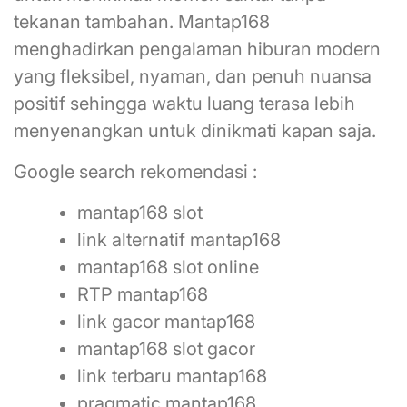
tekanan tambahan. Mantap168
menghadirkan pengalaman hiburan modern
yang fleksibel, nyaman, dan penuh nuansa
positif sehingga waktu luang terasa lebih
menyenangkan untuk dinikmati kapan saja.
Google search rekomendasi :
mantap168 slot
link alternatif mantap168
mantap168 slot online
RTP mantap168
link gacor mantap168
mantap168 slot gacor
link terbaru mantap168
pragmatic mantap168