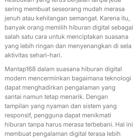
sering membuat seseorang mudah merasa
jenuh atau kehilangan semangat. Karena itu,
banyak orang memilih hiburan digital sebagai
salah satu cara untuk menciptakan suasana
yang lebih ringan dan menyenangkan di sela
aktivitas sehari-hari.
Mantap168 dalam suasana hiburan digital
modern mencerminkan bagaimana teknologi
dapat menghadirkan pengalaman yang
santai namun tetap menarik. Dengan
tampilan yang nyaman dan sistem yang
responsif, pengguna dapat menikmati
hiburan tanpa harus merasa terbebani. Hal ini
membuat pengalaman digital terasa lebih