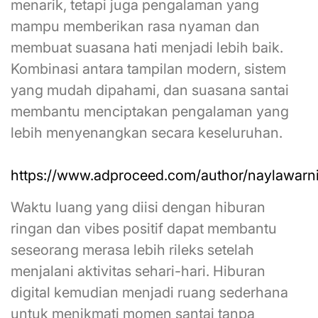
menarik, tetapi juga pengalaman yang
mampu memberikan rasa nyaman dan
membuat suasana hati menjadi lebih baik.
Kombinasi antara tampilan modern, sistem
yang mudah dipahami, dan suasana santai
membantu menciptakan pengalaman yang
lebih menyenangkan secara keseluruhan.
https://www.adproceed.com/author/naylawarni
Waktu luang yang diisi dengan hiburan
ringan dan vibes positif dapat membantu
seseorang merasa lebih rileks setelah
menjalani aktivitas sehari-hari. Hiburan
digital kemudian menjadi ruang sederhana
untuk menikmati momen santai tanpa