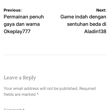
Post
Previous:
Next:
Permainan penuh
Game indah dengan
navigation
gaya dan warna
sentuhan beda di
Okeplay777
Aladin138
Leave a Reply
Your email address will not be published.
Required
fields are marked
*