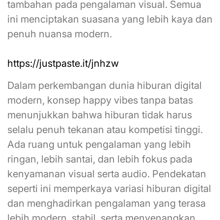
tambahan pada pengalaman visual. Semua
ini menciptakan suasana yang lebih kaya dan
penuh nuansa modern.
https://justpaste.it/jnhzw
Dalam perkembangan dunia hiburan digital
modern, konsep happy vibes tanpa batas
menunjukkan bahwa hiburan tidak harus
selalu penuh tekanan atau kompetisi tinggi.
Ada ruang untuk pengalaman yang lebih
ringan, lebih santai, dan lebih fokus pada
kenyamanan visual serta audio. Pendekatan
seperti ini memperkaya variasi hiburan digital
dan menghadirkan pengalaman yang terasa
lebih modern, stabil, serta menyenangkan