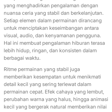
yang menghadirkan pengalaman dengan
nuansa ceria yang stabil dan berkelanjutan.
Setiap elemen dalam permainan dirancang
untuk menciptakan keseimbangan antara
visual, audio, dan kenyamanan pengguna.
Hal ini membuat pengalaman hiburan terasa
lebih hidup, ringan, dan konsisten dalam
berbagai waktu.
Ritme permainan yang stabil juga
memberikan kesempatan untuk menikmati
detail kecil yang sering terlewat dalam
permainan cepat. Efek cahaya yang lembut,
perubahan warna yang halus, hingga animasi
kecil yang bergerak natural memberikan nilai