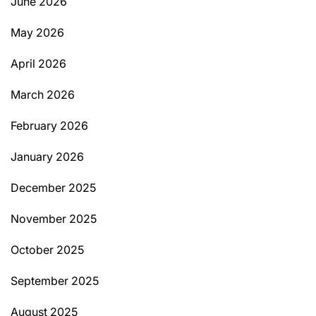
June 2026
May 2026
April 2026
March 2026
February 2026
January 2026
December 2025
November 2025
October 2025
September 2025
August 2025