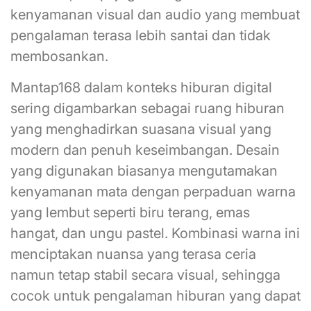
kenyamanan visual dan audio yang membuat
pengalaman terasa lebih santai dan tidak
membosankan.
Mantap168 dalam konteks hiburan digital
sering digambarkan sebagai ruang hiburan
yang menghadirkan suasana visual yang
modern dan penuh keseimbangan. Desain
yang digunakan biasanya mengutamakan
kenyamanan mata dengan perpaduan warna
yang lembut seperti biru terang, emas
hangat, dan ungu pastel. Kombinasi warna ini
menciptakan nuansa yang terasa ceria
namun tetap stabil secara visual, sehingga
cocok untuk pengalaman hiburan yang dapat