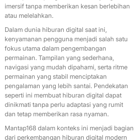
imersif tanpa memberikan kesan berlebihan
atau melelahkan.
Dalam dunia hiburan digital saat ini,
kenyamanan pengguna menjadi salah satu
fokus utama dalam pengembangan
permainan. Tampilan yang sederhana,
navigasi yang mudah dipahami, serta ritme
permainan yang stabil menciptakan
pengalaman yang lebih santai. Pendekatan
seperti ini membuat hiburan digital dapat
dinikmati tanpa perlu adaptasi yang rumit
dan tetap memberikan rasa nyaman.
Mantap168 dalam konteks ini menjadi bagian
dari perkembangan hiburan digital modern