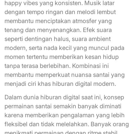
happy vibes yang konsisten. Musik latar
dengan tempo ringan dan melodi lembut
membantu menciptakan atmosfer yang
tenang dan menyenangkan. Efek suara
seperti dentingan halus, suara ambient
modern, serta nada kecil yang muncul pada
momen tertentu memberikan kesan hidup
tanpa terasa berlebihan. Kombinasi ini
membantu memperkuat nuansa santai yang
menjadi ciri khas hiburan digital modern.
Dalam dunia hiburan digital saat ini, konsep
permainan santai semakin banyak diminati
karena memberikan pengalaman yang lebih
fleksibel dan tidak melelahkan. Banyak orang
menikmati permainan dengan ritme stabil