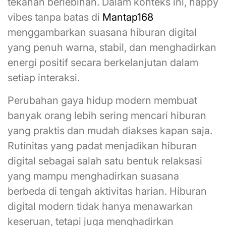
tekanan berlebihan. Dalam konteks ini, happy
vibes tanpa batas di
Mantap168
menggambarkan suasana hiburan digital
yang penuh warna, stabil, dan menghadirkan
energi positif secara berkelanjutan dalam
setiap interaksi.
Perubahan gaya hidup modern membuat
banyak orang lebih sering mencari hiburan
yang praktis dan mudah diakses kapan saja.
Rutinitas yang padat menjadikan hiburan
digital sebagai salah satu bentuk relaksasi
yang mampu menghadirkan suasana
berbeda di tengah aktivitas harian. Hiburan
digital modern tidak hanya menawarkan
keseruan, tetapi juga menghadirkan