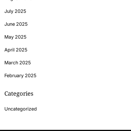
July 2025
June 2025
May 2025
April 2025
March 2025
February 2025
Categories
Uncategorized