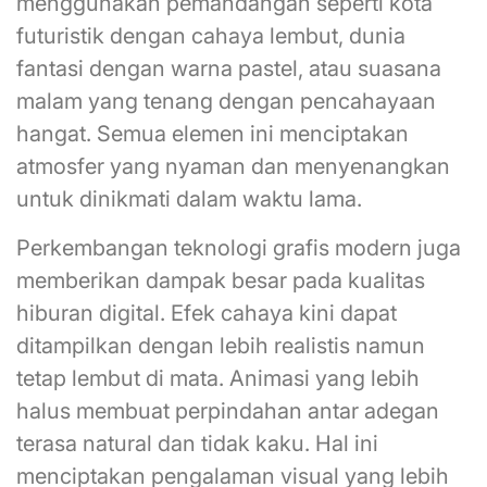
menggunakan pemandangan seperti kota
futuristik dengan cahaya lembut, dunia
fantasi dengan warna pastel, atau suasana
malam yang tenang dengan pencahayaan
hangat. Semua elemen ini menciptakan
atmosfer yang nyaman dan menyenangkan
untuk dinikmati dalam waktu lama.
Perkembangan teknologi grafis modern juga
memberikan dampak besar pada kualitas
hiburan digital. Efek cahaya kini dapat
ditampilkan dengan lebih realistis namun
tetap lembut di mata. Animasi yang lebih
halus membuat perpindahan antar adegan
terasa natural dan tidak kaku. Hal ini
menciptakan pengalaman visual yang lebih