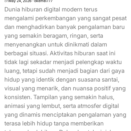
on
May 24, 2026
okemei777
Dunia hiburan digital modern terus
mengalami perkembangan yang sangat pesat
dan menghadirkan banyak pengalaman baru
yang semakin beragam, ringan, serta
menyenangkan untuk dinikmati dalam
berbagai situasi. Aktivitas hiburan saat ini
tidak lagi sekadar menjadi pelengkap waktu
luang, tetapi sudah menjadi bagian dari gaya
hidup yang identik dengan suasana santai,
visual yang menarik, dan nuansa positif yang
konsisten. Tampilan yang semakin halus,
animasi yang lembut, serta atmosfer digital
yang dinamis menciptakan pengalaman yang
terasa lebih hidup tanpa memberikan