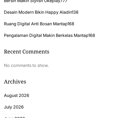
Bersih Makin Stylish Okeplay777
Desain Modern Bikin Happy Aladin138
Ruang Digital Anti Bosan Mantap168
Pengalaman Digital Makin Berkelas Mantap168
Recent Comments
No comments to show.
Archives
August 2026
July 2026