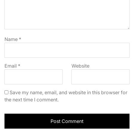
Name
*
Email
*
Website
Save my name, email, and website in this browser for
the next time I comment.