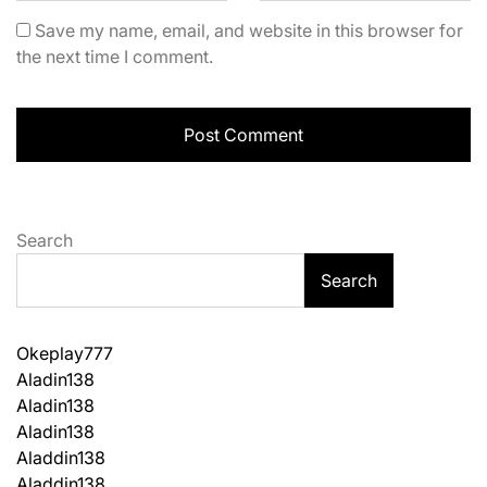
Save my name, email, and website in this browser for
the next time I comment.
Search
Search
Okeplay777
Aladin138
Aladin138
Aladin138
Aladdin138
Aladdin138