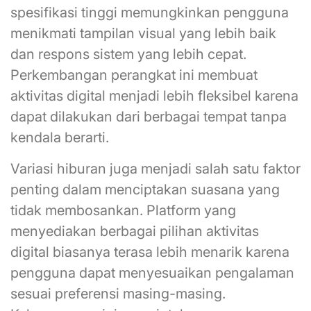
spesifikasi tinggi memungkinkan pengguna
menikmati tampilan visual yang lebih baik
dan respons sistem yang lebih cepat.
Perkembangan perangkat ini membuat
aktivitas digital menjadi lebih fleksibel karena
dapat dilakukan dari berbagai tempat tanpa
kendala berarti.
Variasi hiburan juga menjadi salah satu faktor
penting dalam menciptakan suasana yang
tidak membosankan. Platform yang
menyediakan berbagai pilihan aktivitas
digital biasanya terasa lebih menarik karena
pengguna dapat menyesuaikan pengalaman
sesuai preferensi masing-masing.