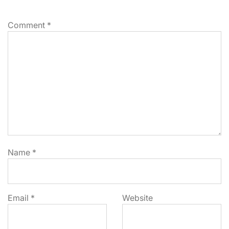
Comment
*
Name
*
Email
*
Website