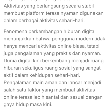
Aktivitas yang berlangsung secara stabil
membuat platform terasa nyaman digunakan
dalam berbagai aktivitas sehari-hari.
Fenomena perkembangan hiburan digital
menunjukkan bahwa pengguna modern tidak
hanya mencari aktivitas online biasa, tetapi
juga pengalaman yang praktis dan nyaman.
Dunia digital kini berkembang menjadi ruang
hiburan sekaligus ruang sosial yang sangat
aktif dalam kehidupan sehari-hari.
Pengalaman main aman dan lancar menjadi
salah satu faktor yang membuat aktivitas
online terasa lebih santai dan sesuai dengan
gaya hidup masa kini.