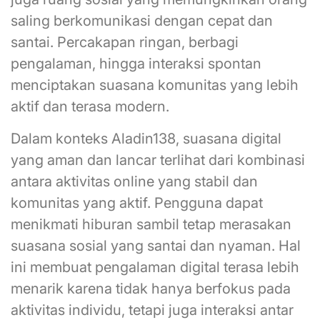
saling berkomunikasi dengan cepat dan
santai. Percakapan ringan, berbagi
pengalaman, hingga interaksi spontan
menciptakan suasana komunitas yang lebih
aktif dan terasa modern.
Dalam konteks Aladin138, suasana digital
yang aman dan lancar terlihat dari kombinasi
antara aktivitas online yang stabil dan
komunitas yang aktif. Pengguna dapat
menikmati hiburan sambil tetap merasakan
suasana sosial yang santai dan nyaman. Hal
ini membuat pengalaman digital terasa lebih
menarik karena tidak hanya berfokus pada
aktivitas individu, tetapi juga interaksi antar