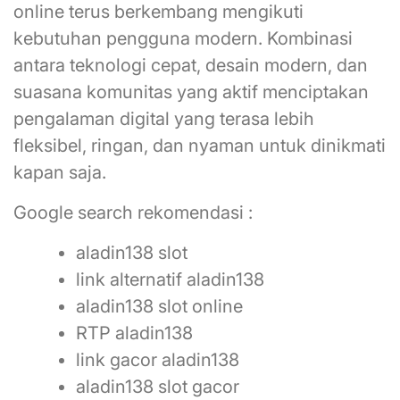
online terus berkembang mengikuti
kebutuhan pengguna modern. Kombinasi
antara teknologi cepat, desain modern, dan
suasana komunitas yang aktif menciptakan
pengalaman digital yang terasa lebih
fleksibel, ringan, dan nyaman untuk dinikmati
kapan saja.
Google search rekomendasi :
aladin138 slot
link alternatif aladin138
aladin138 slot online
RTP aladin138
link gacor aladin138
aladin138 slot gacor