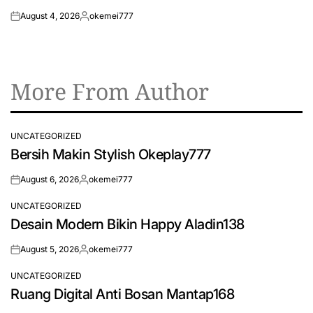
August 4, 2026
okemei777
on
Posted
by
More From Author
UNCATEGORIZED
POSTED
Bersih Makin Stylish Okeplay777
IN
August 6, 2026
okemei777
on
Posted
by
UNCATEGORIZED
POSTED
Desain Modern Bikin Happy Aladin138
IN
August 5, 2026
okemei777
on
Posted
by
UNCATEGORIZED
POSTED
Ruang Digital Anti Bosan Mantap168
IN