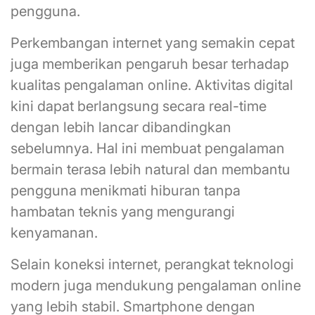
pengguna.
Perkembangan internet yang semakin cepat
juga memberikan pengaruh besar terhadap
kualitas pengalaman online. Aktivitas digital
kini dapat berlangsung secara real-time
dengan lebih lancar dibandingkan
sebelumnya. Hal ini membuat pengalaman
bermain terasa lebih natural dan membantu
pengguna menikmati hiburan tanpa
hambatan teknis yang mengurangi
kenyamanan.
Selain koneksi internet, perangkat teknologi
modern juga mendukung pengalaman online
yang lebih stabil. Smartphone dengan