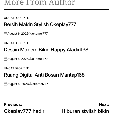
More From Author
UNCATEGORIZED
POSTED
Bersih Makin Stylish Okeplay777
IN
August 6, 2026
okemei777
on
Posted
by
UNCATEGORIZED
POSTED
Desain Modern Bikin Happy Aladin138
IN
August 5, 2026
okemei777
on
Posted
by
UNCATEGORIZED
POSTED
Ruang Digital Anti Bosan Mantap168
IN
August 4, 2026
okemei777
on
Posted
by
Post
Previous:
Next:
Okeplay777 hadir
Hiburan stylish bikin