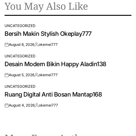
You May Also Like
UNCATEGORIZED
POSTED
Bersih Makin Stylish Okeplay777
IN
August 6, 2026
okemei777
on
Posted
by
UNCATEGORIZED
POSTED
Desain Modern Bikin Happy Aladin138
IN
August 5, 2026
okemei777
on
Posted
by
UNCATEGORIZED
POSTED
Ruang Digital Anti Bosan Mantap168
IN
August 4, 2026
okemei777
on
Posted
by