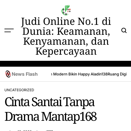
Skip
to
content
Judi Online No.1 di
Dunia: Keamanan,
Kenyamanan, dan
Kepercayaan
News Flash
n Stylish Okeplay777
Desain Modern Bikin Happy Aladin138
Ruang Digital 
UNCATEGORIZED
POSTED
Cinta Santai Tanpa
IN
Drama Mantap168