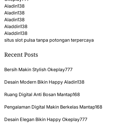
Aladin138
Aladin138
Aladin138
Aladdin138
Aladdin138
situs slot pulsa tanpa potongan terpercaya
Recent Posts
Bersih Makin Stylish Okeplay777
Desain Modern Bikin Happy Aladin138
Ruang Digital Anti Bosan Mantap168
Pengalaman Digital Makin Berkelas Mantap168
Desain Elegan Bikin Happy Okeplay777