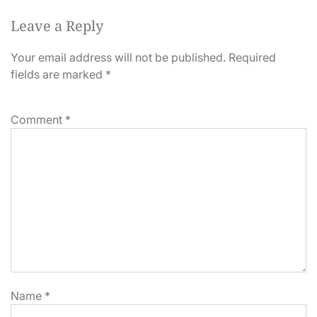
Leave a Reply
Your email address will not be published.
Required
fields are marked
*
Comment
*
Name
*