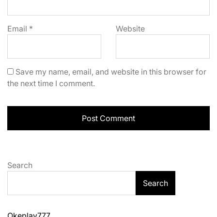
Email
*
Website
Save my name, email, and website in this browser for
the next time I comment.
Search
Search
Okeplay777