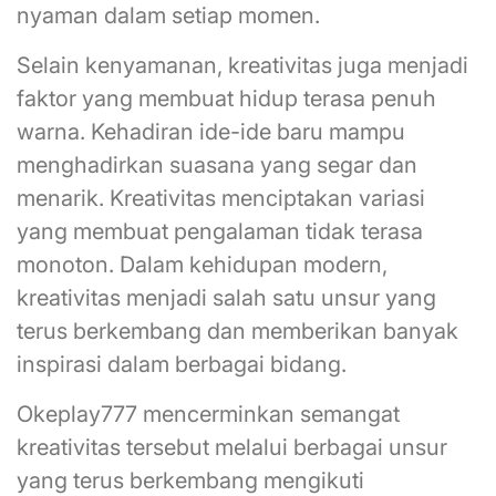
nyaman dalam setiap momen.
Selain kenyamanan, kreativitas juga menjadi
faktor yang membuat hidup terasa penuh
warna. Kehadiran ide-ide baru mampu
menghadirkan suasana yang segar dan
menarik. Kreativitas menciptakan variasi
yang membuat pengalaman tidak terasa
monoton. Dalam kehidupan modern,
kreativitas menjadi salah satu unsur yang
terus berkembang dan memberikan banyak
inspirasi dalam berbagai bidang.
Okeplay777 mencerminkan semangat
kreativitas tersebut melalui berbagai unsur
yang terus berkembang mengikuti