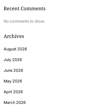
Recent Comments
No comments to show.
Archives
August 2026
July 2026
June 2026
May 2026
April 2026
March 2026