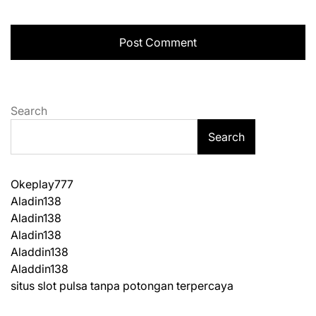
Search
Search
Okeplay777
Aladin138
Aladin138
Aladin138
Aladdin138
Aladdin138
situs slot pulsa tanpa potongan terpercaya