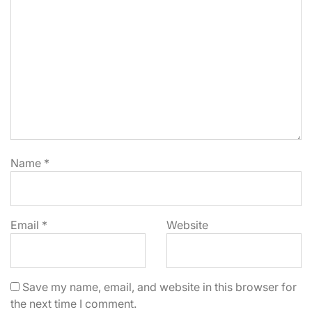
Name
*
Email
*
Website
Save my name, email, and website in this browser for
the next time I comment.