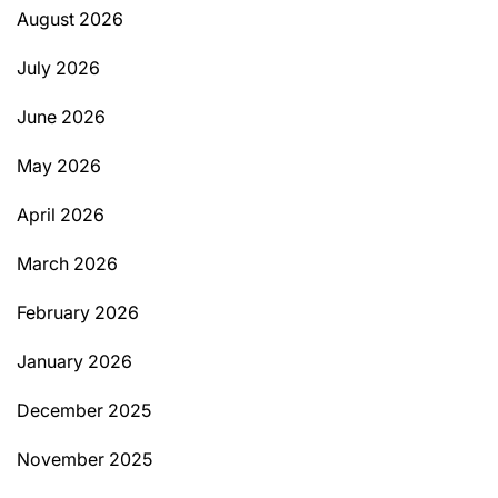
August 2026
July 2026
June 2026
May 2026
April 2026
March 2026
February 2026
January 2026
December 2025
November 2025