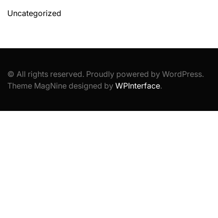
Uncategorized
© All rights reserved. Proudly powered by WordPress.
Theme MagNine designed by
WPInterface
.