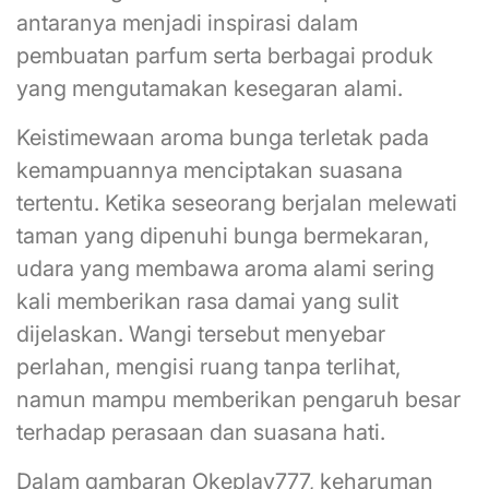
antaranya menjadi inspirasi dalam
pembuatan parfum serta berbagai produk
yang mengutamakan kesegaran alami.
Keistimewaan aroma bunga terletak pada
kemampuannya menciptakan suasana
tertentu. Ketika seseorang berjalan melewati
taman yang dipenuhi bunga bermekaran,
udara yang membawa aroma alami sering
kali memberikan rasa damai yang sulit
dijelaskan. Wangi tersebut menyebar
perlahan, mengisi ruang tanpa terlihat,
namun mampu memberikan pengaruh besar
terhadap perasaan dan suasana hati.
Dalam gambaran Okeplay777, keharuman