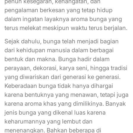
penuh kesegaran, kehangatan, dan
pengalaman berkesan yang tetap hidup
dalam ingatan layaknya aroma bunga yang
terus melekat meskipun waktu terus berjalan.
Sejak dahulu, bunga telah menjadi bagian
dari kehidupan manusia dalam berbagai
bentuk dan makna. Bunga hadir dalam
perayaan, dekorasi, karya seni, hingga tradisi
yang diwariskan dari generasi ke generasi.
Keberadaan bunga tidak hanya dihargai
karena bentuknya yang menawan, tetapi juga
karena aroma khas yang dimilikinya. Banyak
jenis bunga yang dikenal luas karena
keharumannya yang lembut dan
menenangkan. Bahkan beberapa di