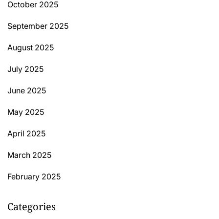
October 2025
September 2025
August 2025
July 2025
June 2025
May 2025
April 2025
March 2025
February 2025
Categories