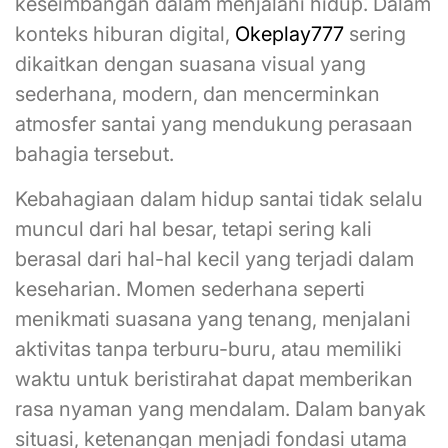
keseimbangan dalam menjalani hidup. Dalam
konteks hiburan digital,
Okeplay777
sering
dikaitkan dengan suasana visual yang
sederhana, modern, dan mencerminkan
atmosfer santai yang mendukung perasaan
bahagia tersebut.
Kebahagiaan dalam hidup santai tidak selalu
muncul dari hal besar, tetapi sering kali
berasal dari hal-hal kecil yang terjadi dalam
keseharian. Momen sederhana seperti
menikmati suasana yang tenang, menjalani
aktivitas tanpa terburu-buru, atau memiliki
waktu untuk beristirahat dapat memberikan
rasa nyaman yang mendalam. Dalam banyak
situasi, ketenangan menjadi fondasi utama