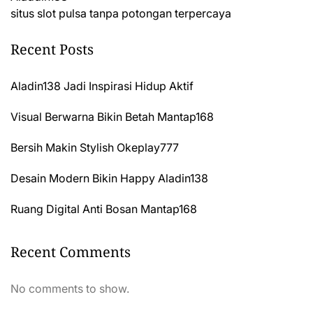
situs slot pulsa tanpa potongan terpercaya
Recent Posts
Aladin138 Jadi Inspirasi Hidup Aktif
Visual Berwarna Bikin Betah Mantap168
Bersih Makin Stylish Okeplay777
Desain Modern Bikin Happy Aladin138
Ruang Digital Anti Bosan Mantap168
Recent Comments
No comments to show.