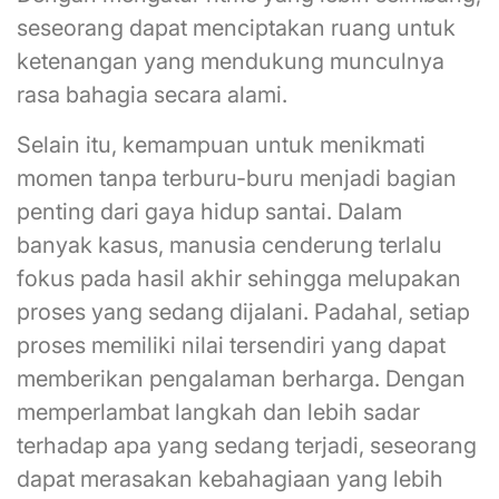
seseorang dapat menciptakan ruang untuk
ketenangan yang mendukung munculnya
rasa bahagia secara alami.
Selain itu, kemampuan untuk menikmati
momen tanpa terburu-buru menjadi bagian
penting dari gaya hidup santai. Dalam
banyak kasus, manusia cenderung terlalu
fokus pada hasil akhir sehingga melupakan
proses yang sedang dijalani. Padahal, setiap
proses memiliki nilai tersendiri yang dapat
memberikan pengalaman berharga. Dengan
memperlambat langkah dan lebih sadar
terhadap apa yang sedang terjadi, seseorang
dapat merasakan kebahagiaan yang lebih