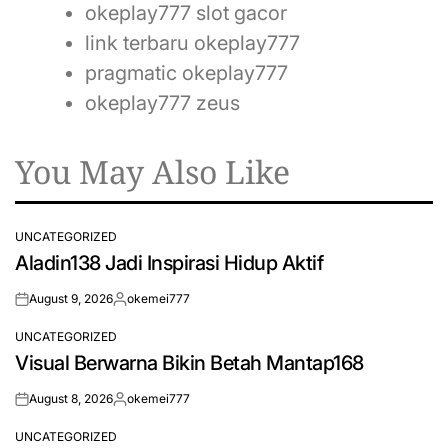
okeplay777 slot gacor
link terbaru okeplay777
pragmatic okeplay777
okeplay777 zeus
You May Also Like
UNCATEGORIZED
POSTED
Aladin138 Jadi Inspirasi Hidup Aktif
IN
August 9, 2026
okemei777
on
Posted
by
UNCATEGORIZED
POSTED
Visual Berwarna Bikin Betah Mantap168
IN
August 8, 2026
okemei777
on
Posted
by
UNCATEGORIZED
POSTED