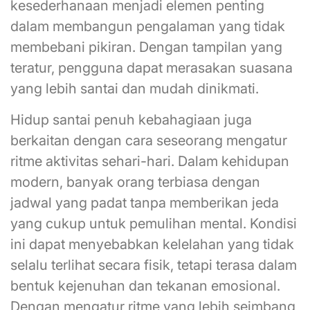
kesederhanaan menjadi elemen penting
dalam membangun pengalaman yang tidak
membebani pikiran. Dengan tampilan yang
teratur, pengguna dapat merasakan suasana
yang lebih santai dan mudah dinikmati.
Hidup santai penuh kebahagiaan juga
berkaitan dengan cara seseorang mengatur
ritme aktivitas sehari-hari. Dalam kehidupan
modern, banyak orang terbiasa dengan
jadwal yang padat tanpa memberikan jeda
yang cukup untuk pemulihan mental. Kondisi
ini dapat menyebabkan kelelahan yang tidak
selalu terlihat secara fisik, tetapi terasa dalam
bentuk kejenuhan dan tekanan emosional.
Dengan mengatur ritme yang lebih seimbang,