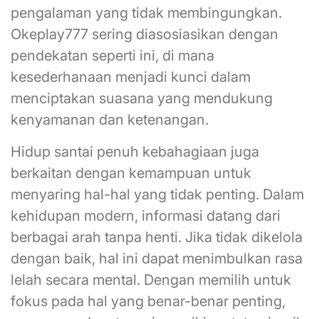
pengalaman yang tidak membingungkan.
Okeplay777 sering diasosiasikan dengan
pendekatan seperti ini, di mana
kesederhanaan menjadi kunci dalam
menciptakan suasana yang mendukung
kenyamanan dan ketenangan.
Hidup santai penuh kebahagiaan juga
berkaitan dengan kemampuan untuk
menyaring hal-hal yang tidak penting. Dalam
kehidupan modern, informasi datang dari
berbagai arah tanpa henti. Jika tidak dikelola
dengan baik, hal ini dapat menimbulkan rasa
lelah secara mental. Dengan memilih untuk
fokus pada hal yang benar-benar penting,