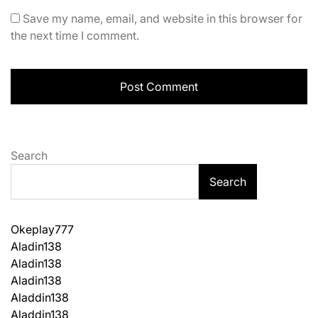
Save my name, email, and website in this browser for
the next time I comment.
Search
Search
Okeplay777
Aladin138
Aladin138
Aladin138
Aladdin138
Aladdin138