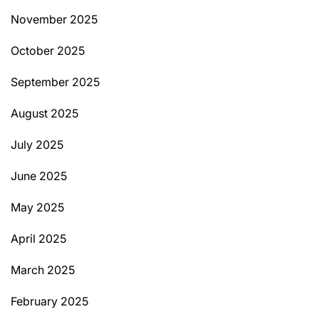
November 2025
October 2025
September 2025
August 2025
July 2025
June 2025
May 2025
April 2025
March 2025
February 2025