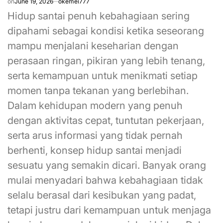
on
June 19, 2026
okemei777
Hidup santai penuh kebahagiaan sering
dipahami sebagai kondisi ketika seseorang
mampu menjalani keseharian dengan
perasaan ringan, pikiran yang lebih tenang,
serta kemampuan untuk menikmati setiap
momen tanpa tekanan yang berlebihan.
Dalam kehidupan modern yang penuh
dengan aktivitas cepat, tuntutan pekerjaan,
serta arus informasi yang tidak pernah
berhenti, konsep hidup santai menjadi
sesuatu yang semakin dicari. Banyak orang
mulai menyadari bahwa kebahagiaan tidak
selalu berasal dari kesibukan yang padat,
tetapi justru dari kemampuan untuk menjaga