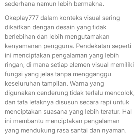
sederhana namun lebih bermakna.
Okeplay777 dalam konteks visual sering
dikaitkan dengan desain yang tidak
berlebihan dan lebih mengutamakan
kenyamanan pengguna. Pendekatan seperti
ini menciptakan pengalaman yang lebih
ringan, di mana setiap elemen visual memiliki
fungsi yang jelas tanpa mengganggu
keseluruhan tampilan. Warna yang
digunakan cenderung tidak terlalu mencolok,
dan tata letaknya disusun secara rapi untuk
menciptakan suasana yang lebih teratur. Hal
ini membantu menciptakan pengalaman
yang mendukung rasa santai dan nyaman.