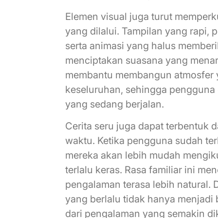
Elemen visual juga turut memperku
yang dilalui. Tampilan yang rapi
serta animasi yang halus memberi
menciptakan suasana yang menarik
membantu membangun atmosfer 
keseluruhan, sehingga pengguna d
yang sedang berjalan.
Cerita seru juga dapat terbentuk d
waktu. Ketika pengguna sudah ter
mereka akan lebih mudah mengikuti
terlalu keras. Rasa familiar ini
pengalaman terasa lebih natural. D
yang berlalu tidak hanya menjadi b
dari pengalaman yang semakin di