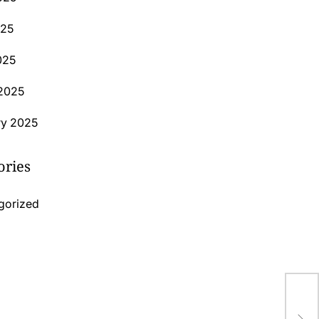
25
025
2025
ry 2025
ories
gorized
Pe