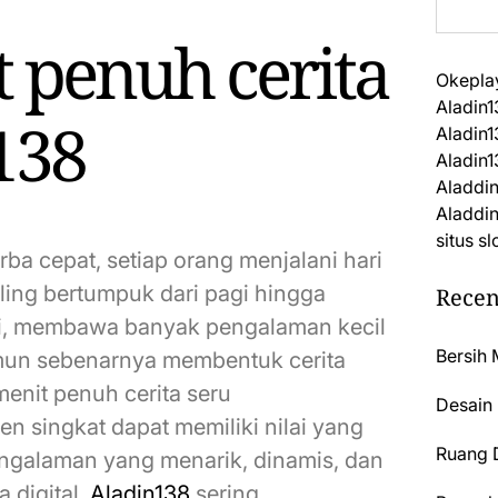
t penuh cerita
Okepla
Aladin1
138
Aladin1
Aladin1
Aladdi
Aladdi
situs s
a cepat, setiap orang menjalani hari
ling bertumpuk dari pagi hingga
Recen
ti, membawa banyak pengalaman kecil
Bersih 
namun sebenarnya membentuk cerita
enit penuh cerita seru
Desain
singkat dapat memiliki nilai yang
Ruang D
pengalaman yang menarik, dinamis, dan
 digital,
Aladin138
sering