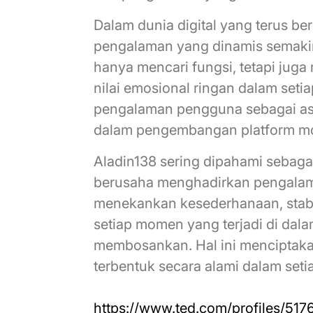
Dalam dunia digital yang terus b
pengalaman yang dinamis semaki
hanya mencari fungsi, tetapi jug
nilai emosional ringan dalam setia
pengalaman pengguna sebagai asp
dalam pengembangan platform m
Aladin138 sering dipahami sebagai
berusaha menghadirkan pengalam
menekankan kesederhanaan, stabili
setiap momen yang terjadi di dala
membosankan. Hal ini menciptakan
terbentuk secara alami dalam set
https://www.ted.com/profiles/51