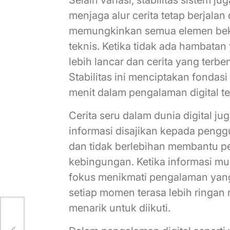
Selain variasi, stabilitas sistem j
menjaga alur cerita tetap berjalan
memungkinkan semua elemen beke
teknis. Ketika tidak ada hambat
lebih lancar dan cerita yang terb
Stabilitas ini menciptakan fondas
menit dalam pengalaman digital t
Cerita seru dalam dunia digital j
informasi disajikan kepada penggun
dan tidak berlebihan membantu 
kebingungan. Ketika informasi m
fokus menikmati pengalaman yang
setiap momen terasa lebih ringan 
menarik untuk diikuti.