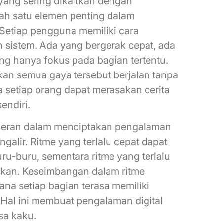
 yang sering dikaitkan dengan
alah satu elemen penting dalam
Setiap pengguna memiliki cara
 sistem. Ada yang bergerak cepat, ada
ang hanya fokus pada bagian tertentu.
an semua gaya tersebut berjalan tanpa
 setiap orang dapat merasakan cerita
endiri.
berperan dalam menciptakan pengalaman
ngalir. Ritme yang terlalu cepat dapat
u-buru, sementara ritme yang terlalu
ikan. Keseimbangan dalam ritme
ana setiap bagian terasa memiliki
 Hal ini membuat pengalaman digital
sa kaku.