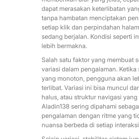
dapat merasakan keterlibatan yang
tanpa hambatan menciptakan peng
setiap klik dan perpindahan halam
sedang berjalan. Kondisi seperti 
lebih bermakna.
Salah satu faktor yang membuat se
variasi dalam pengalaman. Ketika
yang monoton, pengguna akan leb
terlibat. Variasi ini bisa muncul d
halus, atau struktur navigasi yang 
Aladin138 sering dipahami sebaga
pengalaman dengan ritme yang ti
nuansa berbeda di setiap interaksi