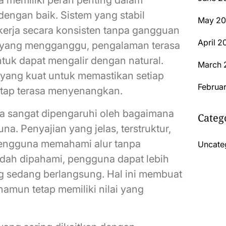
uga memiliki peran penting dalam
 dengan baik. Sistem yang stabil
May 20
rja secara konsisten tanpa gangguan
April 2
an yang mengganggu, pengalaman terasa
entuk dapat mengalir dengan natural.
March 
i yang kuat untuk memastikan setiap
Februa
etap terasa menyenangkan.
uga sangat dipengaruhi oleh bagaimana
Categ
a. Penyajian yang jelas, terstruktur,
pengguna memahami alur tanpa
Uncate
udah dipahami, pengguna dapat lebih
 sedang berlangsung. Hal ini membuat
namun tetap memiliki nilai yang