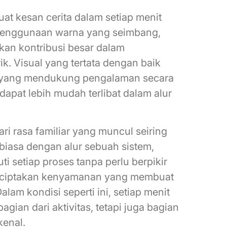
at kesan cerita dalam setiap menit
, penggunaan warna yang seimbang,
kan kontribusi besar dalam
. Visual yang tertata dengan baik
yang mendukung pengalaman secara
apat lebih mudah terlibat dalam alur
ari rasa familiar yang muncul seiring
biasa dengan alur sebuah sistem,
 setiap proses tanpa perlu berpikir
 menciptakan kenyamanan yang membuat
alam kondisi seperti ini, setiap menit
agian dari aktivitas, tetapi juga bagian
kenal.