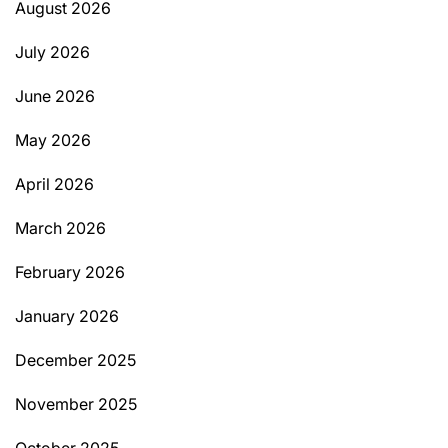
August 2026
July 2026
June 2026
May 2026
April 2026
March 2026
February 2026
January 2026
December 2025
November 2025