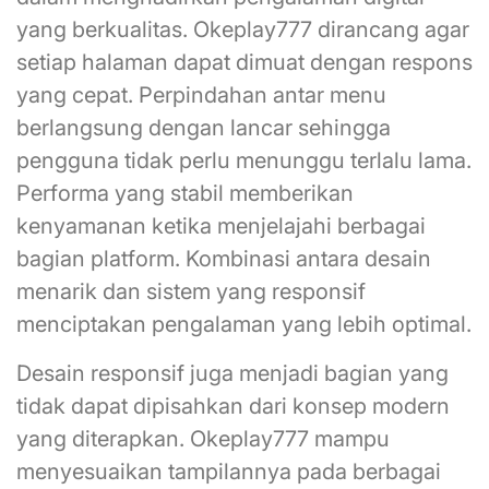
yang berkualitas. Okeplay777 dirancang agar
setiap halaman dapat dimuat dengan respons
yang cepat. Perpindahan antar menu
berlangsung dengan lancar sehingga
pengguna tidak perlu menunggu terlalu lama.
Performa yang stabil memberikan
kenyamanan ketika menjelajahi berbagai
bagian platform. Kombinasi antara desain
menarik dan sistem yang responsif
menciptakan pengalaman yang lebih optimal.
Desain responsif juga menjadi bagian yang
tidak dapat dipisahkan dari konsep modern
yang diterapkan. Okeplay777 mampu
menyesuaikan tampilannya pada berbagai