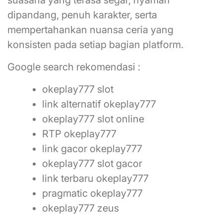
suasana yang terasa segar, nyaman
dipandang, penuh karakter, serta
mempertahankan nuansa ceria yang
konsisten pada setiap bagian platform.
Google search rekomendasi :
okeplay777 slot
link alternatif okeplay777
okeplay777 slot online
RTP okeplay777
link gacor okeplay777
okeplay777 slot gacor
link terbaru okeplay777
pragmatic okeplay777
okeplay777 zeus