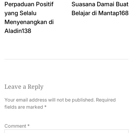
Perpaduan Positif
Suasana Damai Buat
navigation
yang Selalu
Belajar di Mantap168
Menyenangkan di
Aladin138
Leave a Reply
Your email address will not be published.
Required
fields are marked
*
Comment
*