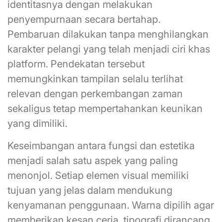
identitasnya dengan melakukan
penyempurnaan secara bertahap.
Pembaruan dilakukan tanpa menghilangkan
karakter pelangi yang telah menjadi ciri khas
platform. Pendekatan tersebut
memungkinkan tampilan selalu terlihat
relevan dengan perkembangan zaman
sekaligus tetap mempertahankan keunikan
yang dimiliki.
Keseimbangan antara fungsi dan estetika
menjadi salah satu aspek yang paling
menonjol. Setiap elemen visual memiliki
tujuan yang jelas dalam mendukung
kenyamanan penggunaan. Warna dipilih agar
memberikan kesan ceria, tipografi dirancang