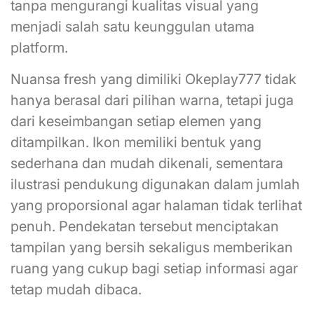
tanpa mengurangi kualitas visual yang
menjadi salah satu keunggulan utama
platform.
Nuansa fresh yang dimiliki Okeplay777 tidak
hanya berasal dari pilihan warna, tetapi juga
dari keseimbangan setiap elemen yang
ditampilkan. Ikon memiliki bentuk yang
sederhana dan mudah dikenali, sementara
ilustrasi pendukung digunakan dalam jumlah
yang proporsional agar halaman tidak terlihat
penuh. Pendekatan tersebut menciptakan
tampilan yang bersih sekaligus memberikan
ruang yang cukup bagi setiap informasi agar
tetap mudah dibaca.