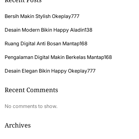
Bersih Makin Stylish Okeplay777
Desain Modern Bikin Happy Aladin138
Ruang Digital Anti Bosan Mantap168
Pengalaman Digital Makin Berkelas Mantap168
Desain Elegan Bikin Happy Okeplay777
Recent Comments
No comments to show.
Archives