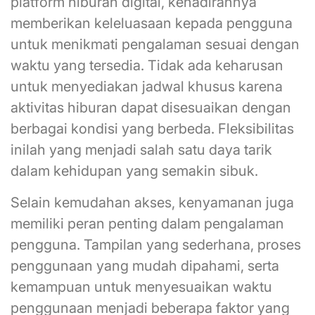
platform hiburan digital, kehadirannya
memberikan keleluasaan kepada pengguna
untuk menikmati pengalaman sesuai dengan
waktu yang tersedia. Tidak ada keharusan
untuk menyediakan jadwal khusus karena
aktivitas hiburan dapat disesuaikan dengan
berbagai kondisi yang berbeda. Fleksibilitas
inilah yang menjadi salah satu daya tarik
dalam kehidupan yang semakin sibuk.
Selain kemudahan akses, kenyamanan juga
memiliki peran penting dalam pengalaman
pengguna. Tampilan yang sederhana, proses
penggunaan yang mudah dipahami, serta
kemampuan untuk menyesuaikan waktu
penggunaan menjadi beberapa faktor yang