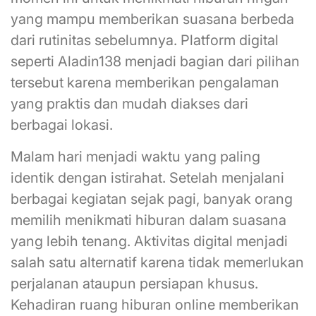
yang mampu memberikan suasana berbeda
dari rutinitas sebelumnya. Platform digital
seperti Aladin138 menjadi bagian dari pilihan
tersebut karena memberikan pengalaman
yang praktis dan mudah diakses dari
berbagai lokasi.
Malam hari menjadi waktu yang paling
identik dengan istirahat. Setelah menjalani
berbagai kegiatan sejak pagi, banyak orang
memilih menikmati hiburan dalam suasana
yang lebih tenang. Aktivitas digital menjadi
salah satu alternatif karena tidak memerlukan
perjalanan ataupun persiapan khusus.
Kehadiran ruang hiburan online memberikan