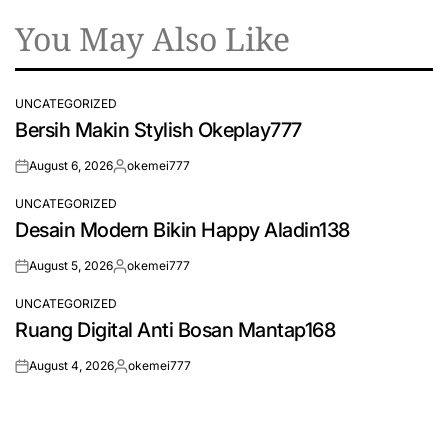
You May Also Like
UNCATEGORIZED
POSTED
Bersih Makin Stylish Okeplay777
IN
August 6, 2026
okemei777
on
Posted
by
UNCATEGORIZED
POSTED
Desain Modern Bikin Happy Aladin138
IN
August 5, 2026
okemei777
on
Posted
by
UNCATEGORIZED
POSTED
Ruang Digital Anti Bosan Mantap168
IN
August 4, 2026
okemei777
on
Posted
by