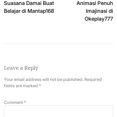
Suasana Damai Buat
Animasi Penuh
navigation
Belajar di Mantap168
Imajinasi di
Okeplay777
Leave a Reply
Your email address will not be published.
Required
fields are marked
*
Comment
*