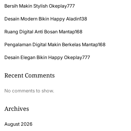
Bersih Makin Stylish Okeplay777
Desain Modern Bikin Happy Aladin138
Ruang Digital Anti Bosan Mantap168
Pengalaman Digital Makin Berkelas Mantap168
Desain Elegan Bikin Happy Okeplay777
Recent Comments
No comments to show.
Archives
August 2026