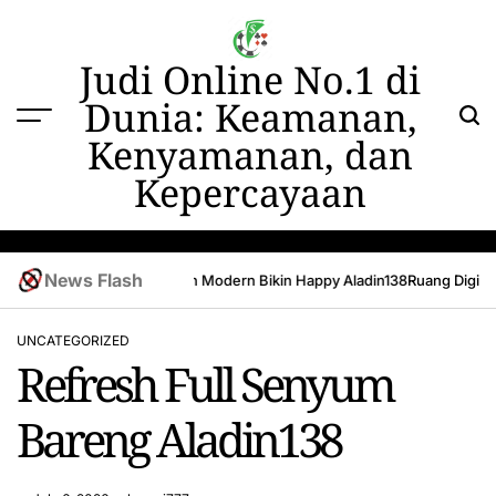
Skip
to
content
Judi Online No.1 di
Dunia: Keamanan,
Kenyamanan, dan
Kepercayaan
News Flash
n Stylish Okeplay777
Desain Modern Bikin Happy Aladin138
Ruang Digital 
UNCATEGORIZED
POSTED
Refresh Full Senyum
IN
Bareng Aladin138