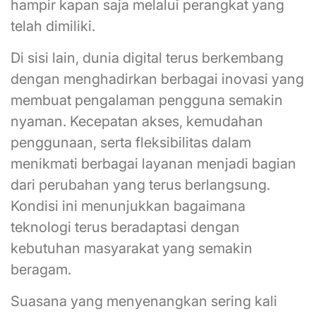
hampir kapan saja melalui perangkat yang
telah dimiliki.
Di sisi lain, dunia digital terus berkembang
dengan menghadirkan berbagai inovasi yang
membuat pengalaman pengguna semakin
nyaman. Kecepatan akses, kemudahan
penggunaan, serta fleksibilitas dalam
menikmati berbagai layanan menjadi bagian
dari perubahan yang terus berlangsung.
Kondisi ini menunjukkan bagaimana
teknologi terus beradaptasi dengan
kebutuhan masyarakat yang semakin
beragam.
Suasana yang menyenangkan sering kali