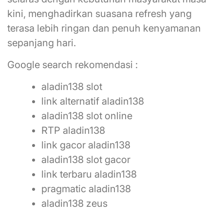
kini, menghadirkan suasana refresh yang
terasa lebih ringan dan penuh kenyamanan
sepanjang hari.
Google search rekomendasi :
aladin138 slot
link alternatif aladin138
aladin138 slot online
RTP aladin138
link gacor aladin138
aladin138 slot gacor
link terbaru aladin138
pragmatic aladin138
aladin138 zeus