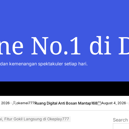
ine No.1 d
 dan kemenangan spektakuler setiap hari.
Ruang Digital Anti Bosan Mantap168
6
okemei777
August 4, 2026
ok
Posted
on
Post
by
by
i, Fitur Gokil Langsung di Okeplay777
Search