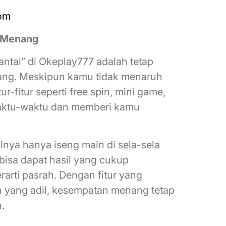
com
g Menang
antai” di Okeplay777 adalah tetap
ang. Meskipun kamu tidak menaruh
ur-fitur seperti free spin, mini game,
aktu-waktu dan memberi kamu
nya hanya iseng main di sela-sela
 bisa dapat hasil yang cukup
arti pasrah. Dengan fitur yang
 yang adil, kesempatan menang tetap
.