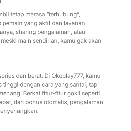
m
bil tetap merasa “terhubung”,
 pemain yang aktif dan layanan
anya, sharing pengalaman, atau
 meski main sendirian, kamu gak akan
 serius dan berat. Di Okeplay777, kamu
 tinggi dengan cara yang santai, tapi
nang. Berkat fitur-fitur gokil seperti
 cepat, dan bonus otomatis, pengalaman
menyenangkan.