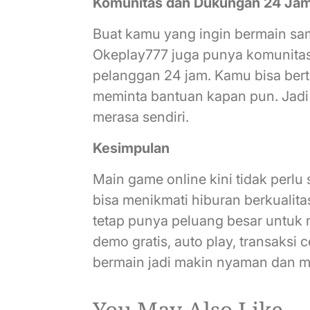
Komunitas dan Dukungan 24 Ja
Buat kamu yang ingin bermain sam
Okeplay777 juga punya komunitas
pelanggan 24 jam. Kamu bisa bert
meminta bantuan kapan pun. Jadi
merasa sendiri.
Kesimpulan
Main game online kini tidak perlu
bisa menikmati hiburan berkualitas
tetap punya peluang besar untuk me
demo gratis, auto play, transaksi
bermain jadi makin nyaman dan 
You May Also Like