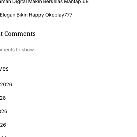
man Digital Makin Berkelas Mantap168
 Elegan Bikin Happy Okeplay777
nt Comments
ments to show.
ves
 2026
026
026
026