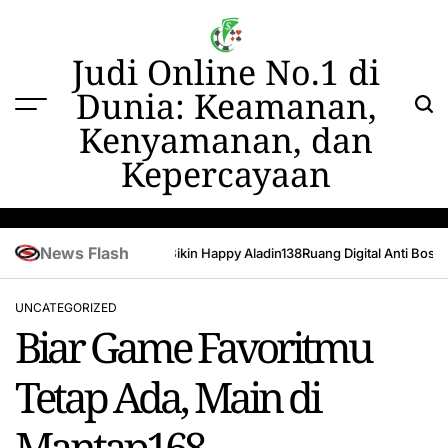
Skip
to
content
Judi Online No.1 di
Dunia: Keamanan,
Kenyamanan, dan
Kepercayaan
News Flash
Okeplay777
Desain Modern Bikin Happy Aladin138
Ruang Digital Anti Bosan
UNCATEGORIZED
POSTED
Biar Game Favoritmu
IN
Tetap Ada, Main di
Mantap168