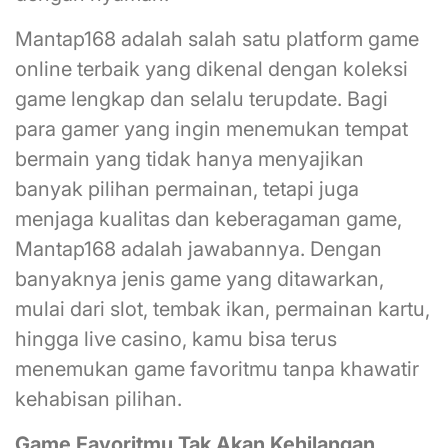
Mantap168 adalah salah satu platform game
online terbaik yang dikenal dengan koleksi
game lengkap dan selalu terupdate. Bagi
para gamer yang ingin menemukan tempat
bermain yang tidak hanya menyajikan
banyak pilihan permainan, tetapi juga
menjaga kualitas dan keberagaman game,
Mantap168 adalah jawabannya. Dengan
banyaknya jenis game yang ditawarkan,
mulai dari slot, tembak ikan, permainan kartu,
hingga live casino, kamu bisa terus
menemukan game favoritmu tanpa khawatir
kehabisan pilihan.
Game Favoritmu Tak Akan Kehilangan