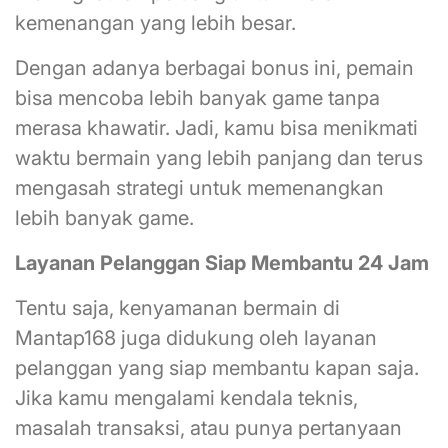
kemenangan yang lebih besar.
Dengan adanya berbagai bonus ini, pemain
bisa mencoba lebih banyak game tanpa
merasa khawatir. Jadi, kamu bisa menikmati
waktu bermain yang lebih panjang dan terus
mengasah strategi untuk memenangkan
lebih banyak game.
Layanan Pelanggan Siap Membantu 24 Jam
Tentu saja, kenyamanan bermain di
Mantap168 juga didukung oleh layanan
pelanggan yang siap membantu kapan saja.
Jika kamu mengalami kendala teknis,
masalah transaksi, atau punya pertanyaan