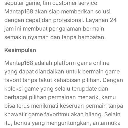
seputar game, tim customer service
Mantap168 akan siap memberikan solusi
dengan cepat dan profesional. Layanan 24
jam ini membuat pengalaman bermain
semakin nyaman dan tanpa hambatan.
Kesimpulan
Mantap168 adalah platform game online
yang dapat diandalkan untuk bermain game
favorit tanpa takut kehabisan pilihan. Dengan
koleksi game yang selalu terupdate dan
berbagai pilihan permainan menarik, kamu
bisa terus menikmati keseruan bermain tanpa
khawatir game favoritmu akan hilang. Selain
itu, bonus yang menguntungkan, antarmuka