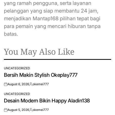
yang ramah pengguna, serta layanan
pelanggan yang siap membantu 24 jam,
menjadikan Mantap168 pilihan tepat bagi
para pemain yang mencari hiburan tanpa
batas.
You May Also Like
UNCATEGORIZED
POSTED
Bersih Makin Stylish Okeplay777
IN
August 6, 2026
okemei777
on
Posted
by
UNCATEGORIZED
POSTED
Desain Modern Bikin Happy Aladin138
IN
August 5, 2026
okemei777
on
Posted