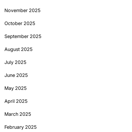
November 2025
October 2025
September 2025
August 2025
July 2025
June 2025
May 2025
April 2025
March 2025
February 2025