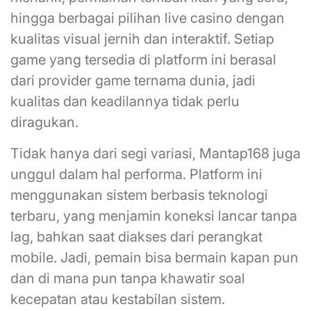
hingga berbagai pilihan live casino dengan
kualitas visual jernih dan interaktif. Setiap
game yang tersedia di platform ini berasal
dari provider game ternama dunia, jadi
kualitas dan keadilannya tidak perlu
diragukan.
Tidak hanya dari segi variasi, Mantap168 juga
unggul dalam hal performa. Platform ini
menggunakan sistem berbasis teknologi
terbaru, yang menjamin koneksi lancar tanpa
lag, bahkan saat diakses dari perangkat
mobile. Jadi, pemain bisa bermain kapan pun
dan di mana pun tanpa khawatir soal
kecepatan atau kestabilan sistem.