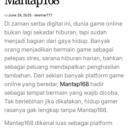
on
June 29, 2025
okemei777
Di zaman serba digital ini, dunia game online
bukan lagi sekadar hiburan, tapi sudah
menjadi bagian dari gaya hidup. Banyak
orang menjadikan bermain game sebagai
pelepas stres, sarana hiburan harian, bahkan
sebagai peluang mendapatkan penghasilan
tambahan. Dari sekian banyak platform game
online yang beredar,
Mantap168
hadir
sebagai tempat bermain yang wajib dicoba.
Tak berlebihan jika dikatakan, hidup gamer
rasanya gak lengkap tanpa Mantap168.
Mantap168 dikenal luas sebagai platform