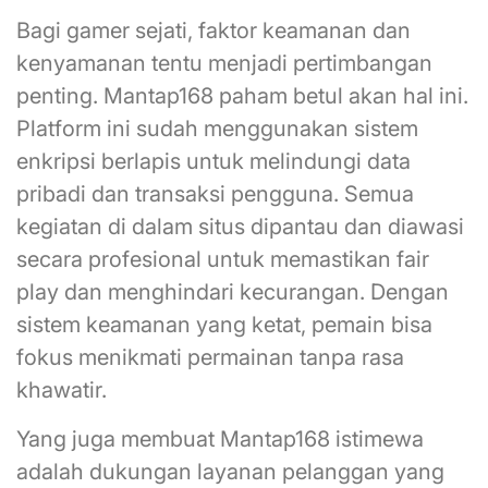
Bagi gamer sejati, faktor keamanan dan
kenyamanan tentu menjadi pertimbangan
penting. Mantap168 paham betul akan hal ini.
Platform ini sudah menggunakan sistem
enkripsi berlapis untuk melindungi data
pribadi dan transaksi pengguna. Semua
kegiatan di dalam situs dipantau dan diawasi
secara profesional untuk memastikan fair
play dan menghindari kecurangan. Dengan
sistem keamanan yang ketat, pemain bisa
fokus menikmati permainan tanpa rasa
khawatir.
Yang juga membuat Mantap168 istimewa
adalah dukungan layanan pelanggan yang