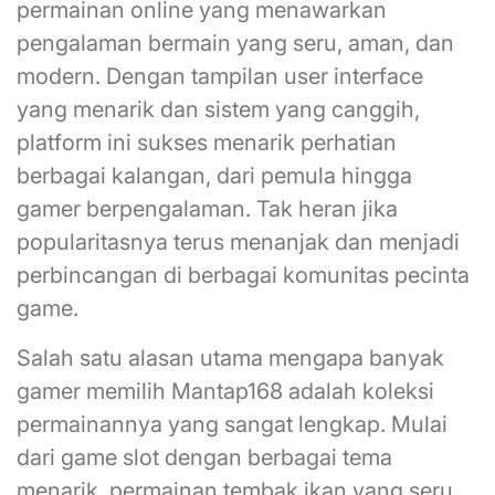
permainan online yang menawarkan
pengalaman bermain yang seru, aman, dan
modern. Dengan tampilan user interface
yang menarik dan sistem yang canggih,
platform ini sukses menarik perhatian
berbagai kalangan, dari pemula hingga
gamer berpengalaman. Tak heran jika
popularitasnya terus menanjak dan menjadi
perbincangan di berbagai komunitas pecinta
game.
Salah satu alasan utama mengapa banyak
gamer memilih Mantap168 adalah koleksi
permainannya yang sangat lengkap. Mulai
dari game slot dengan berbagai tema
menarik, permainan tembak ikan yang seru,