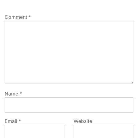
Comment
*
Name
*
Email
*
Website