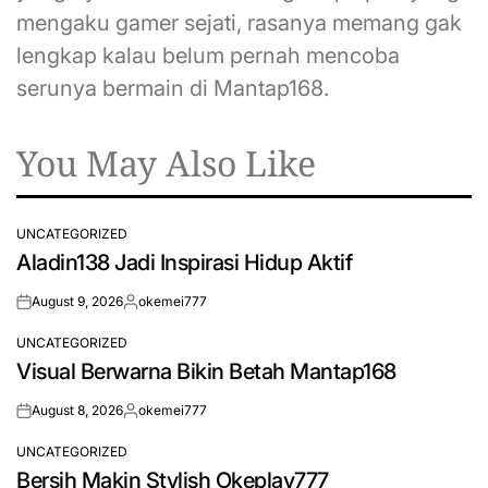
mengaku gamer sejati, rasanya memang gak
lengkap kalau belum pernah mencoba
serunya bermain di Mantap168.
You May Also Like
UNCATEGORIZED
POSTED
Aladin138 Jadi Inspirasi Hidup Aktif
IN
August 9, 2026
okemei777
on
Posted
by
UNCATEGORIZED
POSTED
Visual Berwarna Bikin Betah Mantap168
IN
August 8, 2026
okemei777
on
Posted
by
UNCATEGORIZED
POSTED
Bersih Makin Stylish Okeplay777
IN