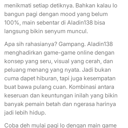
menikmati setiap detiknya. Bahkan kalau lo
bangun pagi dengan mood yang belum
100%, main sebentar di Aladin138 bisa
langsung bikin senyum muncul.
Apa sih rahasianya? Gampang. Aladin138
menghadirkan game-game online dengan
konsep yang seru, visual yang cerah, dan
peluang menang yang nyata. Jadi bukan
cuma dapet hiburan, tapi juga kesempatan
buat bawa pulang cuan. Kombinasi antara
keseruan dan keuntungan inilah yang bikin
banyak pemain betah dan ngerasa harinya
jadi lebih hidup.
Coba deh mulai pagi lo dengan main game