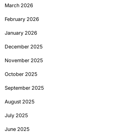
March 2026
February 2026
January 2026
December 2025
November 2025
October 2025
September 2025
August 2025
July 2025
June 2025