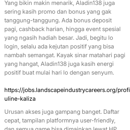
Yang bikin makin menarik, Aladin138 juga
sering kasih promo dan bonus yang gak
tanggung-tanggung. Ada bonus deposit
pagi, cashback harian, hingga event spesial
yang ngasih hadiah besar. Jadi, begitu lo
login, selalu ada kejutan positif yang bisa
nambah semangat. Kayak sinar matahari pagi
yang hangat, Aladin138 juga kasih energi
positif buat mulai hari lo dengan senyum.
https://jobs.landscapeindustrycareers.org/pro
uline-kaliza
Urusan akses juga gampang banget. Daftar
cepat, tampilan platformnya user-friendly,
dan semua game bisa dimainkan lewat HP