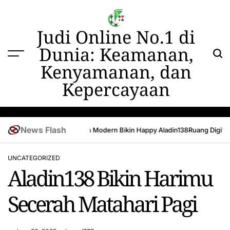
Skip
to
content
Judi Online No.1 di
Dunia: Keamanan,
Kenyamanan, dan
Kepercayaan
News Flash
n Stylish Okeplay777
Desain Modern Bikin Happy Aladin138
Ruang Digital 
UNCATEGORIZED
POSTED
Aladin138 Bikin Harimu
IN
Secerah Matahari Pagi