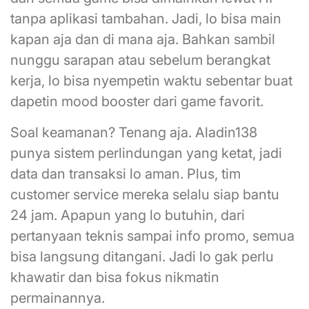
tanpa aplikasi tambahan. Jadi, lo bisa main
kapan aja dan di mana aja. Bahkan sambil
nunggu sarapan atau sebelum berangkat
kerja, lo bisa nyempetin waktu sebentar buat
dapetin mood booster dari game favorit.
Soal keamanan? Tenang aja. Aladin138
punya sistem perlindungan yang ketat, jadi
data dan transaksi lo aman. Plus, tim
customer service mereka selalu siap bantu
24 jam. Apapun yang lo butuhin, dari
pertanyaan teknis sampai info promo, semua
bisa langsung ditangani. Jadi lo gak perlu
khawatir dan bisa fokus nikmatin
permainannya.