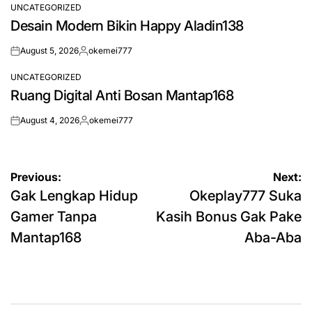
UNCATEGORIZED
POSTED
Desain Modern Bikin Happy Aladin138
IN
August 5, 2026
okemei777
on
Posted
by
UNCATEGORIZED
POSTED
Ruang Digital Anti Bosan Mantap168
IN
August 4, 2026
okemei777
on
Posted
by
Post
Previous:
Next:
Gak Lengkap Hidup
Okeplay777 Suka
navigation
Gamer Tanpa
Kasih Bonus Gak Pake
Mantap168
Aba-Aba