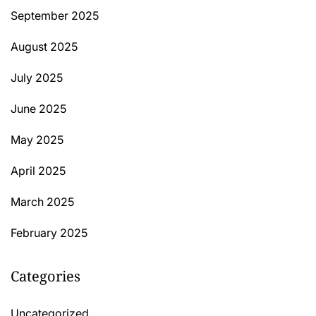
September 2025
August 2025
July 2025
June 2025
May 2025
April 2025
March 2025
February 2025
Categories
Uncategorized