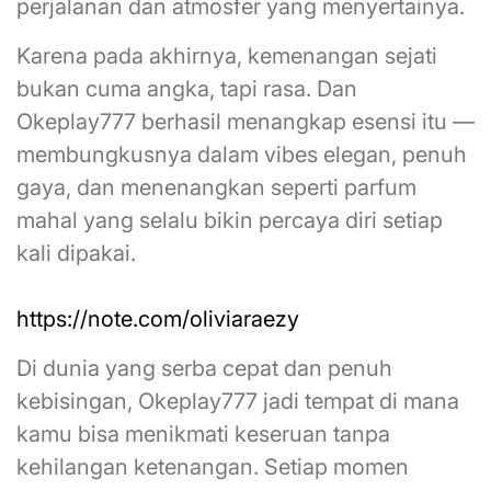
perjalanan dan atmosfer yang menyertainya.
Karena pada akhirnya, kemenangan sejati
bukan cuma angka, tapi rasa. Dan
Okeplay777 berhasil menangkap esensi itu —
membungkusnya dalam vibes elegan, penuh
gaya, dan menenangkan seperti parfum
mahal yang selalu bikin percaya diri setiap
kali dipakai.
https://note.com/oliviaraezy
Di dunia yang serba cepat dan penuh
kebisingan, Okeplay777 jadi tempat di mana
kamu bisa menikmati keseruan tanpa
kehilangan ketenangan. Setiap momen