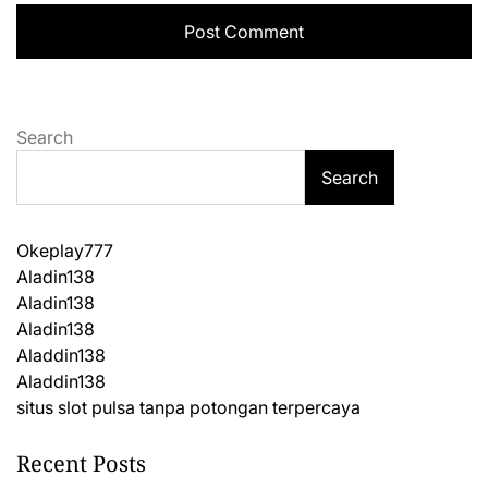
Search
Search
Okeplay777
Aladin138
Aladin138
Aladin138
Aladdin138
Aladdin138
situs slot pulsa tanpa potongan terpercaya
Recent Posts