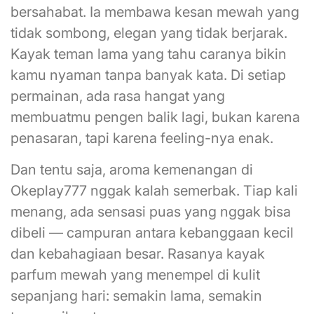
bersahabat. Ia membawa kesan mewah yang
tidak sombong, elegan yang tidak berjarak.
Kayak teman lama yang tahu caranya bikin
kamu nyaman tanpa banyak kata. Di setiap
permainan, ada rasa hangat yang
membuatmu pengen balik lagi, bukan karena
penasaran, tapi karena feeling-nya enak.
Dan tentu saja, aroma kemenangan di
Okeplay777 nggak kalah semerbak. Tiap kali
menang, ada sensasi puas yang nggak bisa
dibeli — campuran antara kebanggaan kecil
dan kebahagiaan besar. Rasanya kayak
parfum mewah yang menempel di kulit
sepanjang hari: semakin lama, semakin