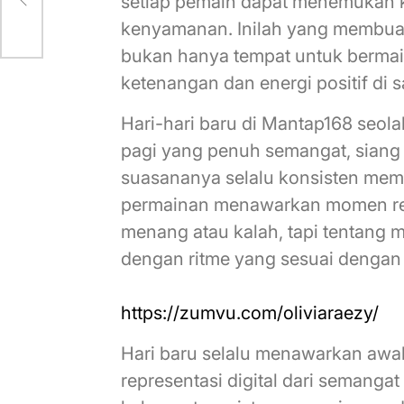
setiap pemain dapat menemukan 
kenyamanan. Inilah yang membuat
bukan hanya tempat untuk bermai
ketenangan dan energi positif di 
Hari-hari baru di Mantap168 seola
pagi yang penuh semangat, siang 
suasananya selalu konsisten memb
permainan menawarkan momen ref
menang atau kalah, tapi tentang 
dengan ritme yang sesuai dengan d
https://zumvu.com/oliviaraezy/
Hari baru selalu menawarkan awa
representasi digital dari semang