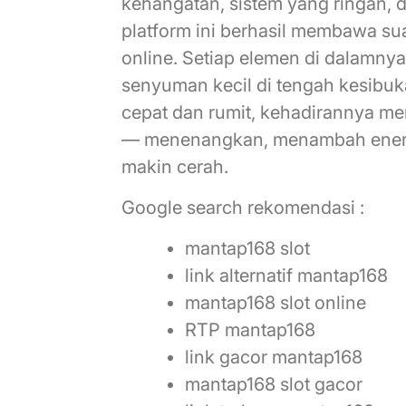
kehangatan, sistem yang ringan,
platform ini berhasil membawa su
online. Setiap elemen di dalamny
senyuman kecil di tengah kesibuk
cepat dan rumit, kehadirannya men
— menenangkan, menambah energi
makin cerah.
Google search rekomendasi :
mantap168 slot
link alternatif mantap168
mantap168 slot online
RTP mantap168
link gacor mantap168
mantap168 slot gacor