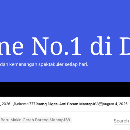
ine No.1 d
 dan kemenangan spektakuler setiap hari.
Ruang Digital Anti Bosan Mantap168
6
okemei777
August 4, 2026
ok
Posted
on
Post
by
by
i Baru Makin Cerah Bareng Mantap168
Search