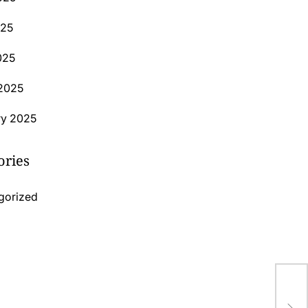
25
025
2025
ry 2025
ories
gorized
San