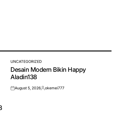
UNCATEGORIZED
POSTED
Desain Modern Bikin Happy
IN
Aladin138
August 5, 2026
okemei777
on
Posted
by
8