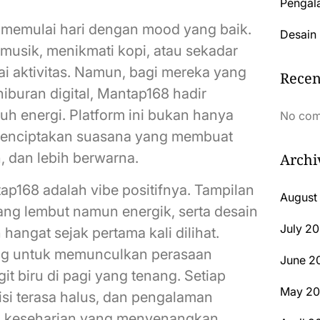
Pengala
 memulai hari dengan mood yang baik.
Desain
usik, menikmati kopi, atau sekadar
i aktivitas. Namun, bagi mereka yang
Rece
buran digital, Mantap168 hadir
uh energi. Platform ini bukan hanya
No com
 menciptakan suasana yang membuat
h, dan lebih berwarna.
Archi
ap168 adalah vibe positifnya. Tampilan
August
ng lembut namun energik, serta desain
July 2
angat sejak pertama kali dilihat.
ng untuk memunculkan perasaan
June 2
it biru di pagi yang tenang. Setiap
May 2
isi terasa halus, dan pengalaman
ri keseharian yang menyenangkan.