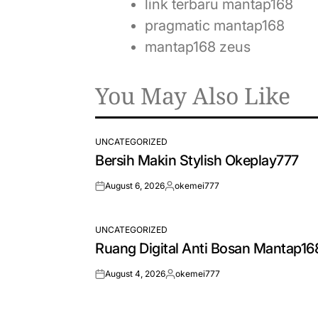
link terbaru mantap168
pragmatic mantap168
mantap168 zeus
You May Also Like
UNCATEGORIZED
POSTED
Bersih Makin Stylish Okeplay777
IN
August 6, 2026
okemei777
on
Posted
by
UNCATEGORIZED
POSTED
Ruang Digital Anti Bosan Mantap16
IN
August 4, 2026
okemei777
on
Posted
by