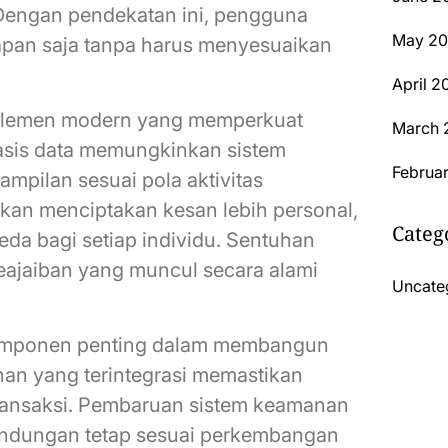
. Dengan pendekatan ini, pengguna
May 20
kapan saja tanpa harus menyesuaikan
April 2
u elemen modern yang memperkuat
March 
asis data memungkinkan sistem
Februa
mpilan sesuai pola aktivitas
ikan menciptakan kesan lebih personal,
Categ
da bagi setiap individu. Sentuhan
keajaiban yang muncul secara alami
Uncate
omponen penting dalam membangun
nan yang terintegrasi memastikan
 transaksi. Pembaruan sistem keamanan
lindungan tetap sesuai perkembangan