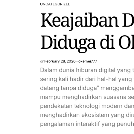
UNCATEGORIZED
POSTED
Keajaiban 
IN
Diduga di O
on
February 28, 2026
okemei777
Dalam dunia hiburan digital yang
sering kali hadir dari hal-hal yan
datang tanpa diduga” menggambar
mampu menghadirkan suasana seg
pendekatan teknologi modern dan 
menghadirkan ekosistem yang di
pengalaman interaktif yang penuh 