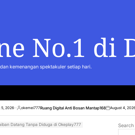
ine No.1 d
 dan kemenangan spektakuler setiap hari.
Ruang Digital Anti Bosan Mantap168
026
okemei777
August 4, 2026
Posted
on
Pos
by
by
aiban Datang Tanpa Diduga di Okeplay777
Search