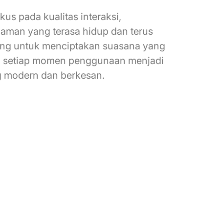
us pada kualitas interaksi,
man yang terasa hidup dan terus
cang untuk menciptakan suasana yang
ga setiap momen penggunaan menjadi
ng modern dan berkesan.