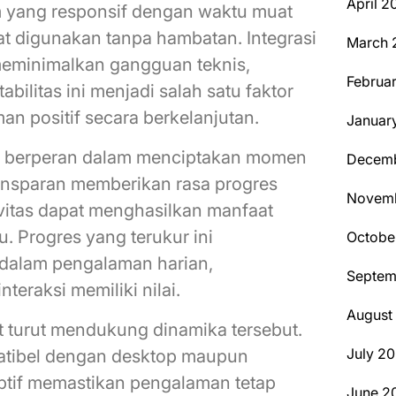
April 2
 yang responsif dengan waktu muat
at digunakan tanpa hambatan. Integrasi
March 
meminimalkan gangguan teknis,
Februa
tabilitas ini menjadi salah satu faktor
 positif secara berkelanjutan.
Januar
ga berperan dalam menciptakan momen
Decemb
transparan memberikan rasa progres
Novemb
ivitas dapat menghasilkan manfaat
u. Progres yang terukur ini
Octobe
dalam pengalaman harian,
Septem
teraksi memiliki nilai.
August
kat turut mendukung dinamika tersebut.
July 2
atibel dengan desktop maupun
ptif memastikan pengalaman tetap
June 2