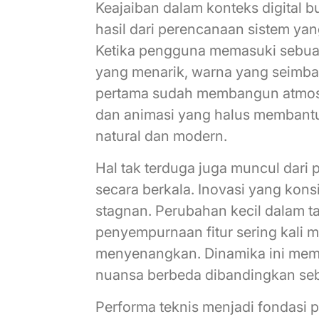
Keajaiban dalam konteks digital b
hasil dari perencanaan sistem yan
Ketika pengguna memasuki sebuah
yang menarik, warna yang seimbang
pertama sudah membangun atmosfe
dan animasi yang halus membantu
natural dan modern.
Hal tak terduga juga muncul dari
secara berkala. Inovasi yang kons
stagnan. Perubahan kecil dalam t
penyempurnaan fitur sering kali
menyenangkan. Dinamika ini memb
nuansa berbeda dibandingkan se
Performa teknis menjadi fondasi 