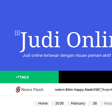
Skip
to
content
Judi Onl
Judi online terbesar dengan ribuan pemain aktif
TAGS
News Flash
Desain Modern Bikin Happy Aladin138
 6, 2026
okemei777
August 5, 2
Posted
on
by
Home
2026
February
28
Keaj