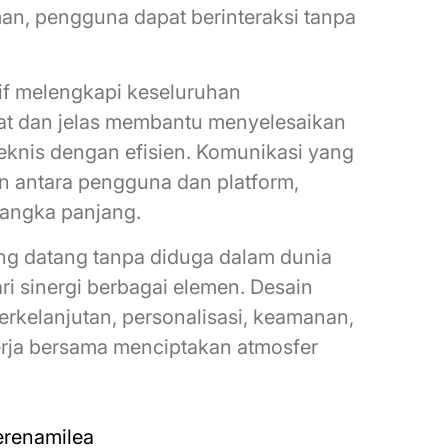
an, pengguna dapat berinteraksi tanpa
f melengkapi keseluruhan
t dan jelas membantu menyelesaikan
eknis dengan efisien. Komunikasi yang
 antara pengguna dan platform,
jangka panjang.
ng datang tanpa diduga dalam dunia
ri sinergi berbagai elemen. Desain
berkelanjutan, personalisasi, keamanan,
erja bersama menciptakan atmosfer
erenamilea