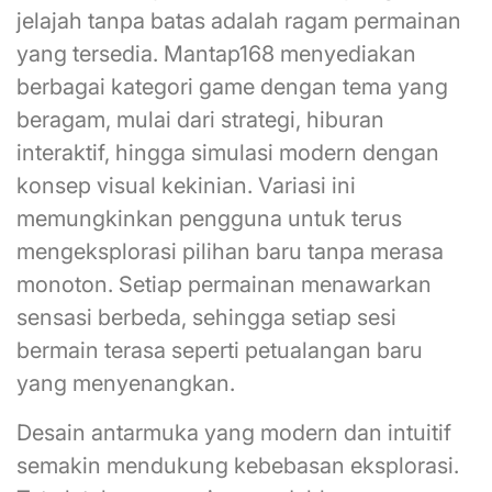
jelajah tanpa batas adalah ragam permainan
yang tersedia. Mantap168 menyediakan
berbagai kategori game dengan tema yang
beragam, mulai dari strategi, hiburan
interaktif, hingga simulasi modern dengan
konsep visual kekinian. Variasi ini
memungkinkan pengguna untuk terus
mengeksplorasi pilihan baru tanpa merasa
monoton. Setiap permainan menawarkan
sensasi berbeda, sehingga setiap sesi
bermain terasa seperti petualangan baru
yang menyenangkan.
Desain antarmuka yang modern dan intuitif
semakin mendukung kebebasan eksplorasi.