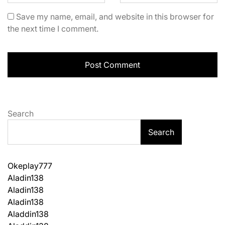
Save my name, email, and website in this browser for
the next time I comment.
Search
Search
Okeplay777
Aladin138
Aladin138
Aladin138
Aladdin138