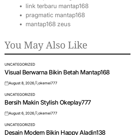
link terbaru mantap168
pragmatic mantap168
mantap168 zeus
You May Also Like
UNCATEGORIZED
POSTED
Visual Berwarna Bikin Betah Mantap168
IN
August 8, 2026
okemei777
on
Posted
by
UNCATEGORIZED
POSTED
Bersih Makin Stylish Okeplay777
IN
August 6, 2026
okemei777
on
Posted
by
UNCATEGORIZED
POSTED
Desain Modern Bikin Happy Aladin138
IN