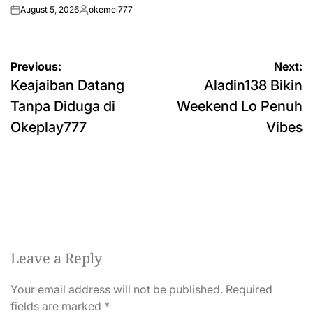
August 5, 2026
okemei777
on
Posted
by
Post
Previous:
Next:
Keajaiban Datang
Aladin138 Bikin
navigation
Tanpa Diduga di
Weekend Lo Penuh
Okeplay777
Vibes
Leave a Reply
Your email address will not be published.
Required
fields are marked
*