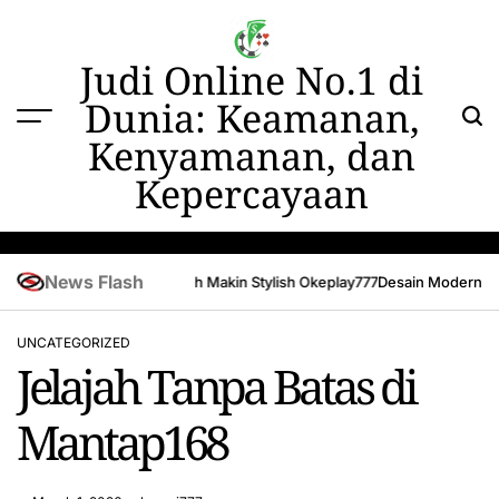
Skip
to
content
Judi Online No.1 di
Dunia: Keamanan,
Kenyamanan, dan
Kepercayaan
News Flash
Bikin Betah Mantap168
Bersih Makin Stylish Okeplay777
Desain Modern Bik
UNCATEGORIZED
POSTED
Jelajah Tanpa Batas di
IN
Mantap168