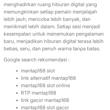
menghadirkan ruang hiburan digital yang
memungkinkan setiap pemain menjelajah
lebih jauh, mencoba lebih banyak, dan
menikmati lebih dalam. Setiap sesi menjadi
kesempatan untuk menemukan pengalaman
baru, menjadikan hiburan digital terasa lebih
bebas, seru, dan penuh warna tanpa batas.
Google search rekomendasi :
mantap168 slot
link alternatif mantap168
mantap168 slot online
RTP mantap168
link gacor mantap168
mantap168 slot gacor